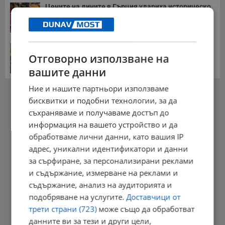
Цените на дините в Гърция удариха историческо
дъно
15:58 | 22.7.2026 г.
Българка поръча първия домашен робот за
домакинска...
Отговорно използване на
20:03 | 5.8.2026 г.
вашите данни
Ние и нашите партньори използваме
РЕКЛАМА
бисквитки и подобни технологии, за да
съхраняваме и получаваме достъп до
информация на вашето устройство и да
обработваме лични данни, като вашия IP
адрес, уникални идентификатори и данни
за сърфиране, за персонализирани реклами
и съдържание, измерване на реклами и
съдържание, анализ на аудиторията и
подобряване на услугите.
Доставчици от
трети страни (723)
може също да обработват
данните ви за тези и други цели,