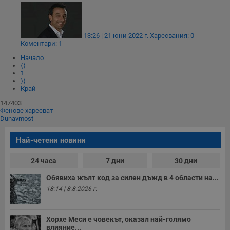
13:26 | 21 юни 2022 г.
Харесвания: 0
Коментари: 1
Начало
⟨⟨
1
⟩⟩
Край
147403
Фенове харесват
Dunavmost
Най-четени новини
24 часа
7 дни
30 дни
Обявиха жълт код за силен дъжд в 4 области на...
18:14 | 8.8.2026 г.
Хорхе Меси е човекът, оказал най-голямо
влияние...