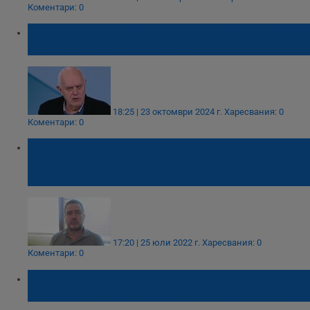
Коментари: 0
Андрей Райчев прогнозира четворна
коалиция след изборите
18:25 | 23 октомври 2024 г.
Харесвания: 0
Коментари: 0
Проф. Филип Узунов: Разпадането на
четворната коалиция беше въпрос на
време
17:20 | 25 юли 2022 г.
Харесвания: 0
Коментари: 0
Даниел Лорер: Въпреки кризата
постигнахме 4% икономически растеж