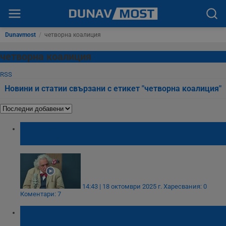
Dunavmost
/
четворна коалиция
четворна коалиция
RSS
Новини и статии свързани с етикет "четворна коалиция"
Георги Лозанов: Пеевски ще влезе в
коалиция, когато Путин стигне до Унгария
14:43 | 18 октомври 2025 г.
Харесвания: 0
Коментари: 7
Златан Златанов: В ход е окончателната
фаза по завладяване на държавата ни от