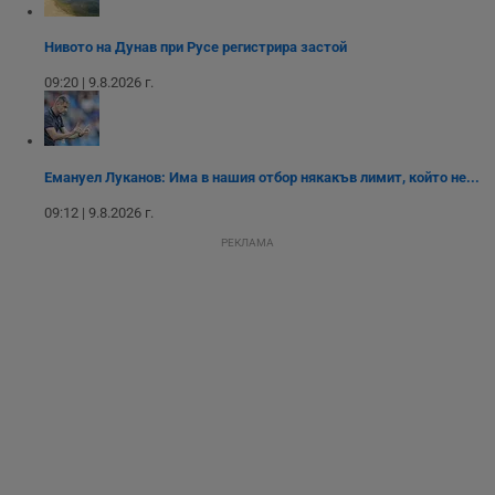
Нивото на Дунав при Русе регистрира застой
Некласифицирани
09:20 | 9.8.2026 г.
Емануел Луканов: Има в нашия отбор някакъв лимит, който не...
09:12 | 9.8.2026 г.
Строго необходимо
Ефективност
РЕКЛАМА
Таргетиране
Функционалност
Некласифицирани
Строго необходимите бисквитки позволяват основната
функционалност на уебсайта, като потребителско
влизане и управление на акаунта. Уебсайтът не може да
се използва правилно без строго необходими
бисквитки.
Валиден
Име
Доставчик
/
Домейн
О
до
__RequestVerificationToken
Сесия
Т
Microsoft