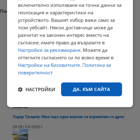
включително използване на точни данни за
Последни новини
геолокация и характеристики на
устройството. Вашият избор важи само за
този уебсайт. Някои доставчици може да
разчитат на законен интерес вместо на
съгласие; имате право да възразите в
Температурите падат към 23 август
Настройки за рекламиране
. Можете да
09:47 | 9.8.2026 г.
оттеглите съгласието си по всяко време в
Настройки на бисквитките
.
Политика за
поверителност
Състоянието на Джо Байдън се е влошило
НАСТРОЙКИ
ДА, КЪМ САЙТА
09:35 | 9.8.2026 г.
Строго
Ефективност
необходимо
Тодор Тагарев: Има още една версия за взривилия се дрон
09:28 | 9.8.2026 г.
Таргетиране
Функционалност