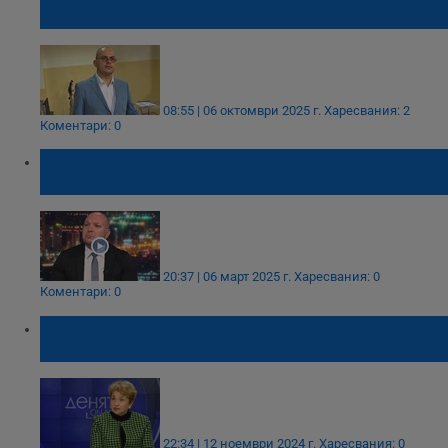
Мафията
08:55 | 06 октомври 2025 г.
Харесвания: 2
Коментари: 0
Петко Петков: Напрежението между ДПС
и мнозинството е „буря в чаша вода"
20:37 | 06 март 2025 г.
Харесвания: 0
Коментари: 0
Меглена Плугчиева: Четворната коалиция
е разумното решение за България
22:34 | 12 ноември 2024 г.
Харесвания: 0