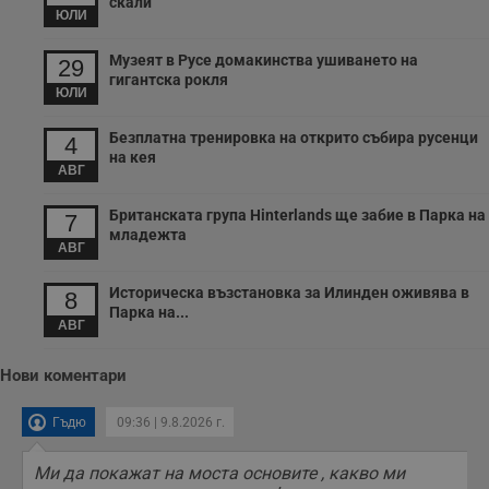
скали
н
ЮЛИ
н
п
б
Музеят в Русе домакинства ушиването на
29
п
гигантска рокля
с
ЮЛИ
о
с
а
Безплатна тренировка на открито събира русенци
4
р
на кея
у
АВГ
з
з
п
Британската група Hinterlands ще забие в Парка на
7
младежта
ASP.NET_SessionId
Сесия
Т
Microsoft
АВГ
с
Corporation
D
www.dunavmost.com
п
Историческа възстановка за Илинден оживява в
8
и
Парка на...
т
АВГ
к
п
и
Нови коментари
у
р
к
Гъдю
09:36 | 9.8.2026 г.
п
д
д
Ми да покажат на моста основите , какво ми
п
у