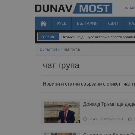
ЗА НАС
РУСЕ
БЪЛГАРИЯ
СВЯТ
РА
ГОРЕЩО
Окръжен съд - Русе остави в ареста обвин
Dunavmost
/
чат група
чат група
Новини и статии свързани с етикет "чат г
Доналд Тръмп ще даде 
08:43 | 25 април 2025 г.