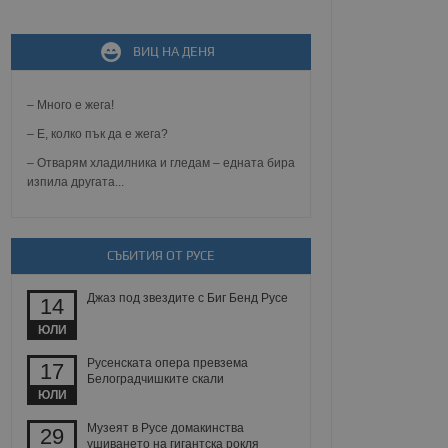
ВИЦ НА ДЕНЯ
не, зададена от уеб
 ASP.NET MVC
спре неразрешеното
т, известно като
– Много е жега!
тове. Той не съдържа
щожава при затваряне
– Е, колко пък да е жега?
– Отварям хладилника и гледам – едната бира
ение на съгласието на
изпила другата...
ст за тяхното
а данни за съгласието
ични политики и
антира, че техните
 сесии.
СЪБИТИЯ ОТ РУСЕ
аничаване между хората
а, за да се правят
хния уебсайт.
Джаз под звездите с Биг Бенд Русе
14
ЮЛИ
сигнализира на
 на бисквитките,
Русенската опера превзема
17
а съответствие и
Белоградчишките скали
ндарти и
ЮЛИ
ck и предоставя
Музеят в Русе домакинства
29
требител използва
ушиването на гигантска рокля