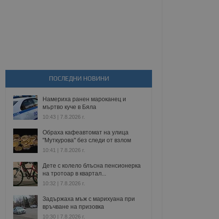
ПОСЛЕДНИ НОВИНИ
Намериха ранен мароканец и
мъртво куче в Бяла
10:43 | 7.8.2026 г.
Обраха кафеавтомат на улица
"Муткурова" без следи от взлом
10:41 | 7.8.2026 г.
Дете с колело блъсна пенсионерка
на тротоар в квартал...
10:32 | 7.8.2026 г.
Задържаха мъж с марихуана при
връчване на призовка
10:30 | 7.8.2026 г.