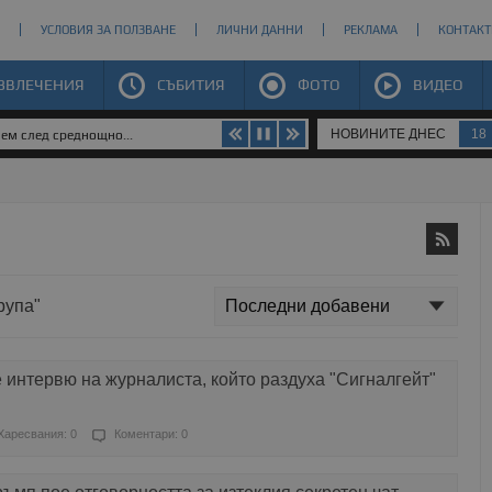
УСЛОВИЯ ЗА ПОЛЗВАНЕ
ЛИЧНИ ДАННИ
РЕКЛАМА
КОНТАКТ
ЗВЛЕЧЕНИЯ
СЪБИТИЯ
ФОТО
ВИДЕО
НОВИНИТЕ ДНЕС
18
яем след среднощно...
рупа"
интервю на журналиста, който раздуха "Сигналгейт"
Харесвания: 0
Коментари: 0