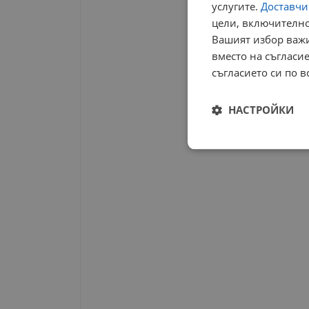
услугите.
Доставчиц
цели, включително
Вашият избор важи
вместо на съгласие
съгласието си по в
НАСТРОЙКИ
Строго
необходимо
Строго н
Строго необходимите б
на акаунта. Уебсайтът 