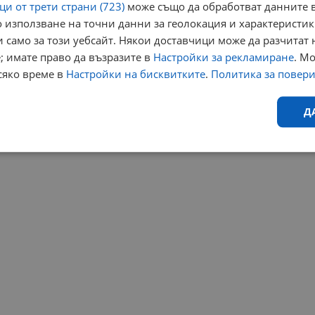
и от трети страни (723)
може също да обработват данните в
 използване на точни данни за геолокация и характеристик
 само за този уебсайт. Някои доставчици може да разчитат 
; имате право да възразите в
Настройки за рекламиране
. М
сяко време в
Настройки на бисквитките
.
Политика за повер
Д
Ефективност
Таргетиране
Функционалност
Н
еобходимо
Ефективност
Таргетиране
Функционалност
Неклас
исквитки позволяват основната функционалност на уебсайта, като потребителско
не може да се използва правилно без строго необходими бисквитки.