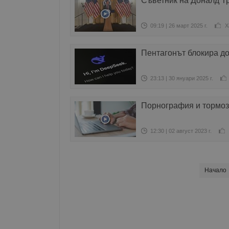
Съветник на Доналд Тр
09:19 | 26 март 2025 г.
Х
Пентагонът блокира д
23:13 | 30 януари 2025 г.
Порнография и тормоз 
12:30 | 02 август 2023 г.
Начало