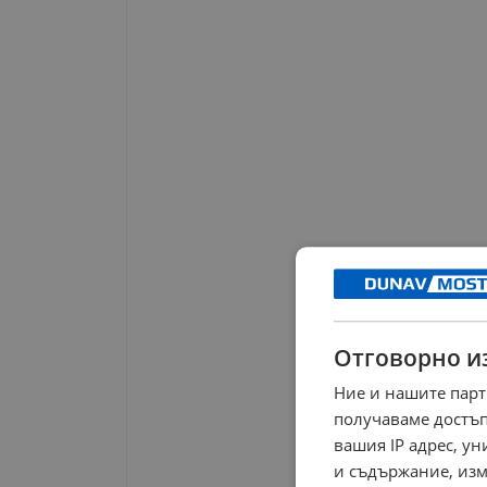
Отговорно и
Ние и нашите парт
получаваме достъп
вашия IP адрес, у
и съдържание, изм