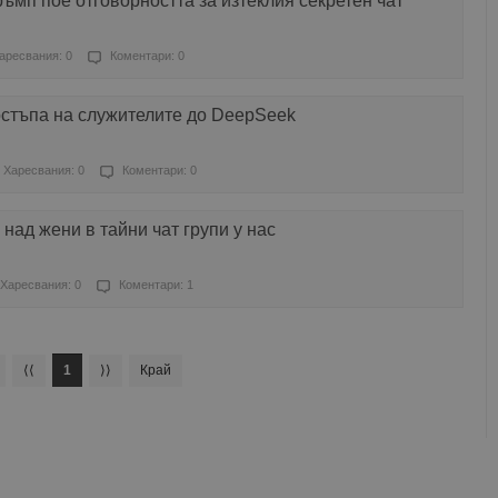
ъмп пое отговорността за изтеклия секретен чат
аресвания: 0
Коментари: 0
остъпа на служителите до DeepSeek
Харесвания: 0
Коментари: 0
над жени в тайни чат групи у нас
Харесвания: 0
Коментари: 1
⟨⟨
1
⟩⟩
Край