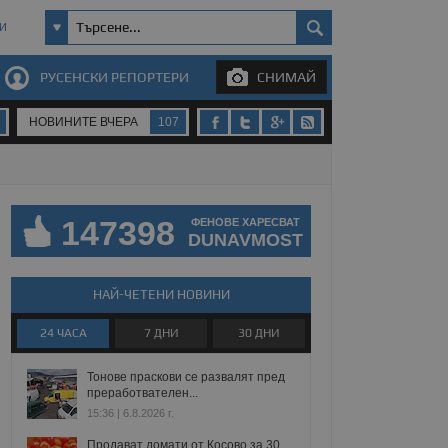
И
РУСЕНСКИ РЕПОРТЕРИ
СНИМАЙ
НОВИНИТЕ ВЧЕРА
107
147398
ФЕНОВЕ ХАРЕСВАТ
DUNAVMOST
НАЙ-ЧЕТЕНИ НОВИНИ
24 ЧАСА
7 ДНИ
30 ДНИ
Тонове праскови се развалят пред
преработвателен...
15:36 | 6.8.2026 г.
Продават домати от Косово за 30