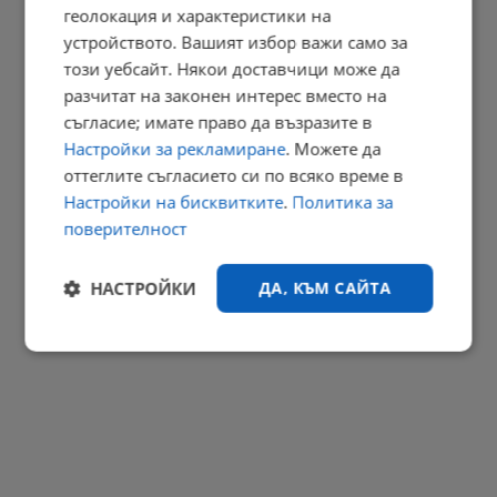
геолокация и характеристики на
Река По споделя съдбата на Дунав
устройството. Вашият избор важи само за
15:29 | 8.8.2026 г.
този уебсайт. Някои доставчици може да
РЕКЛАМА
разчитат на законен интерес вместо на
съгласие; имате право да възразите в
Настройки за рекламиране
. Можете да
оттеглите съгласието си по всяко време в
Настройки на бисквитките
.
Политика за
поверителност
НАСТРОЙКИ
ДА, КЪМ САЙТА
Строго
Ефективност
необходимо
Таргетиране
Функционалност