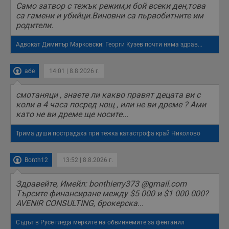
Само затвор с тежък режим,и бой всеки ден,това
п
б
са гамени и убийци.Виновни са пьрвобитните им
п
родители.
с
о
с
Адвокат Димитър Марковски: Георги Кузев почти няма здрав...
а
р
у
з
абе
14:01 | 8.8.2026 г.
з
п
смотаняци , знаете ли какво правят децата ви с
ASP.NET_SessionId
Сесия
Т
Microsoft
коли в 4 часа посред нощ , или не ви дреме ? Ами
с
Corporation
като не ви дреме ще носите...
D
www.dunavmost.com
п
и
Трима души пострадаха при тежка катастрофа край Николово
т
к
п
и
Bonth12
13:52 | 8.8.2026 г.
у
р
к
Здравейте, Имейл: bonthierry373 @gmail.com
п
Търсите финансиране между $5 000 и $1 000 000?
д
д
AVENIR CONSULTING, брокерска...
п
у
Съдът в Русе гледа мерките на обвиняемите за фентанил