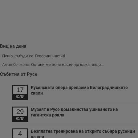
з
п
и
п
A
т
е
д
н
п
Виц на деня
с
у
и
- Пешо, събуди се. Говориш насън!
ф
н
- Аман бе, жена. Остави ме поне насън да кажа нещо...
м
Т
Събития от Русе
и
п
у
Русенската опера превзема Белоградчишките
17
з
скали
б
ЮЛИ
VISITOR_PRIVACY_METADATA
5 месеца
Т
YouTube
4
с
.youtube.com
Музеят в Русе домакинства ушиването на
29
седмици
с
гигантска рокля
с
ЮЛИ
п
и
п
Безплатна тренировка на открито събира русенци
4
т
на кея
в