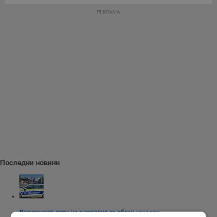
РЕКЛАМА
Последни новини
Взривеният дрон не е оставил дълбоки кратери