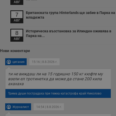
АВГ
с
з
с
Британската група Hinterlands ще забие в Парка на
7
п
младежта
о
АВГ
р
п
н
Историческа възстановка за Илинден оживява в
8
п
к
Парка на...
АВГ
ч
п
с
б
Нови коментари
__cf_bm
29
Т
Cloudflare Inc.
минути
с
.twitter.com
цигания
15:16 | 8.8.2026 г.
59
р
секунди
м
б
ти не виждаш ли на 15 годишно 150 кг кюфте му
о
взели ел тротинетка да може да стане 200 кила
у
п
ахахаха
о
и
Трима души пострадаха при тежка катастрофа край Николово
т
receive-cookie-deprecation
.hit.gemius.pl
1 година
Т
с
Журналист
14:54 | 8.8.2026 г.
с
н
н