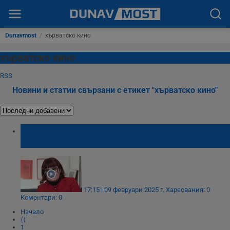
Dunavmost
/
хърватско кино
хърватско кино
RSS
Новини и статии свързани с етикет "хърватско кино"
Катя Тричкова – българският глас в
номинирания за „Оскар“ филм
17:15 | 09 февруари 2025 г.
Харесвания: 0
Коментари: 0
Начало
⟨⟨
1