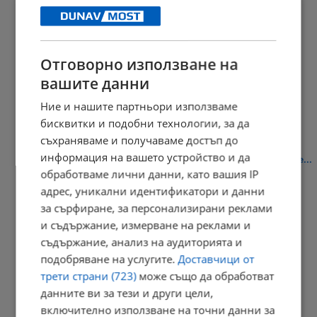
15:59 | 8.8.2026 г.
Отговорно използване на
Лео Меси загуби баща си
вашите данни
15:55 | 8.8.2026 г.
Ние и нашите партньори използваме
бисквитки и подобни технологии, за да
съхраняваме и получаваме достъп до
информация на вашето устройство и да
Володя Попов: Константиновият мост е едно от най-уникалните...
обработваме лични данни, като вашия IP
15:43 | 8.8.2026 г.
адрес, уникални идентификатори и данни
за сърфиране, за персонализирани реклами
и съдържание, измерване на реклами и
съдържание, анализ на аудиторията и
Радослав Рибарски: Случайност ли е нахлулият дрон?
подобряване на услугите.
Доставчици от
15:35 | 8.8.2026 г.
трети страни (723)
може също да обработват
данните ви за тези и други цели,
включително използване на точни данни за