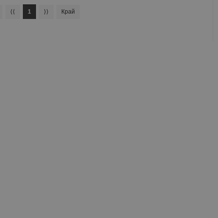
⟨⟨
1
⟩⟩
Край