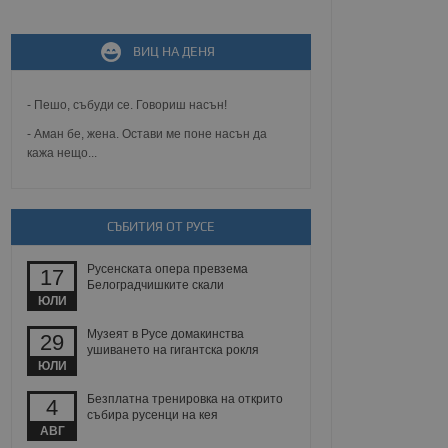
не, зададена от уеб
 ASP.NET MVC
спре неразрешеното
ВИЦ НА ДЕНЯ
т, известно като
тове. Той не съдържа
щожава при затваряне
- Пешо, събуди се. Говориш насън!
ение на съгласието на
- Аман бе, жена. Остави ме поне насън да
ст за тяхното
кажа нещо...
а данни за съгласието
ични политики и
антира, че техните
 сесии.
аничаване между хората
СЪБИТИЯ ОТ РУСЕ
а, за да се правят
хния уебсайт.
Русенската опера превзема
17
Белоградчишките скали
сигнализира на
ЮЛИ
 на бисквитките,
а съответствие и
Музеят в Русе домакинства
29
ндарти и
ушиването на гигантска рокля
ЮЛИ
ck и предоставя
требител използва
Безплатна тренировка на открито
4
йният потребител може
събира русенци на кея
 уебсайт.
АВГ