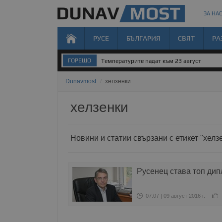
ЗА НАС
РУСЕ
БЪЛГАРИЯ
СВЯТ
РА
ГОРЕЩО
Температурите падат към 23 август
Dunavmost
/
хелзенки
хелзенки
Новини и статии свързани с етикет "хелз
Русенец става топ дип
07:07 | 09 август 2016 г.