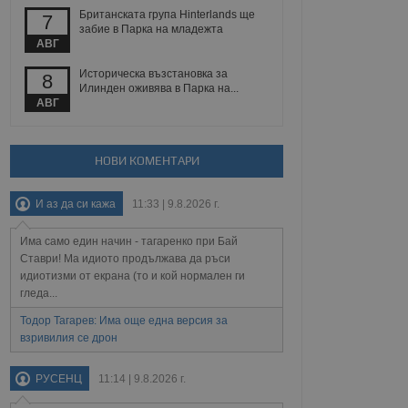
Британската група Hinterlands ще
7
забие в Парка на младежта
АВГ
Описание
Историческа възстановка за
8
ребителски
елското поведение и
Илинден оживява в Парка на...
раници на сайта. Тя
яване на сайта. Тя
не на прегледи на
АВГ
формация, която е
взаимодействат с
нкционалност в целия
прекарано на
редпочитанията на
 сайтове; тя може
НОВИ КОМЕНТАРИ
остта на социалните
тора на сайта.
използва новата или
елски взаимодействия
нето и потребителския
И аз да си кажа
11:33 | 9.8.2026 г.
Има само един начин - тагаренко при Бай
рез събиране на данни
 помага за
Ставри! Ма идиото продължава да ръси
отребителите се
идиотизми от екрана (то и кой нормален ги
тапите на тестване.
гледа...
тистически данни,
 броя на посещенията,
Тодор Тагарев: Има още една версия за
 са били заредени.
взривилия се дрон
елския опит.
я за потребителското
РУСЕНЦ
11:14 | 9.8.2026 г.
, за да се
екламните съобщения