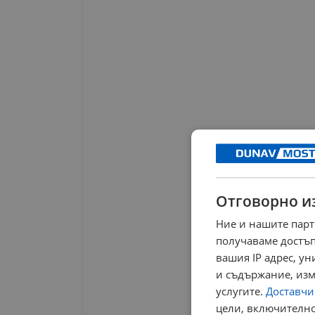
Отговорно и
Ние и нашите парт
получаваме достъп
вашия IP адрес, у
и съдържание, изм
услугите.
Доставчиц
цели, включително