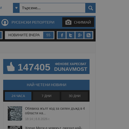
И
РУСЕНСКИ РЕПОРТЕРИ
СНИМАЙ
НОВИНИТЕ ВЧЕРА
55
147405
ФЕНОВЕ ХАРЕСВАТ
DUNAVMOST
НАЙ-ЧЕТЕНИ НОВИНИ
24 ЧАСА
7 ДНИ
30 ДНИ
Обявиха жълт код за силен дъжд в 4
области на...
18:14 | 8.8.2026 г.
Хорхе Меси е човекът, оказал най-