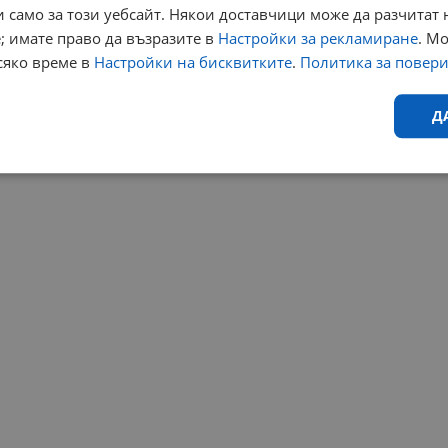
 само за този уебсайт. Някои доставчици може да разчитат 
; имате право да възразите в
Настройки за рекламиране
. М
сяко време в
Настройки на бисквитките
.
Политика за повер
Д
Ефективност
Таргетиране
Функционалност
Н
еобходимо
Ефективност
Таргетиране
Функционалност
Неклас
исквитки позволяват основната функционалност на уебсайта, като потребителско
не може да се използва правилно без строго необходими бисквитки.
Валиден
Доставчик
/
Домейн
Описание
до