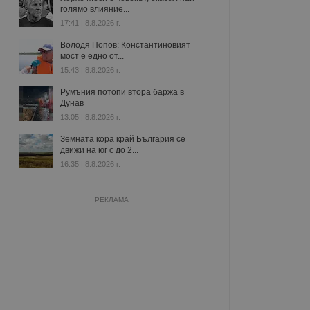
голямо влияние...
17:41 | 8.8.2026 г.
Володя Попов: Константиновият
мост е едно от...
15:43 | 8.8.2026 г.
Румъния потопи втора баржа в
Дунав
13:05 | 8.8.2026 г.
Земната кора край България се
движи на юг с до 2...
16:35 | 8.8.2026 г.
РЕКЛАМА