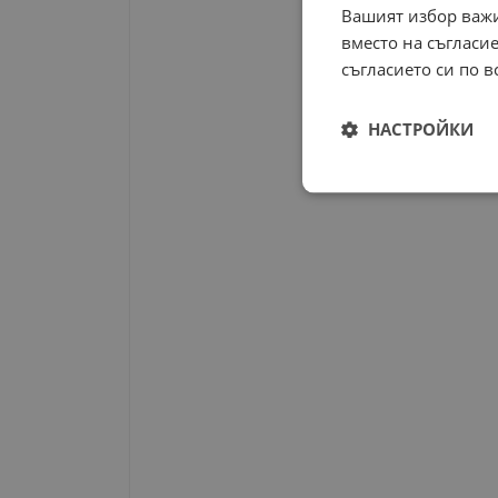
Вашият избор важи
вместо на съгласие
съгласието си по в
НАСТРОЙКИ
Строго
необходимо
Строго н
Строго необходимите б
на акаунта. Уебсайтът 
Име