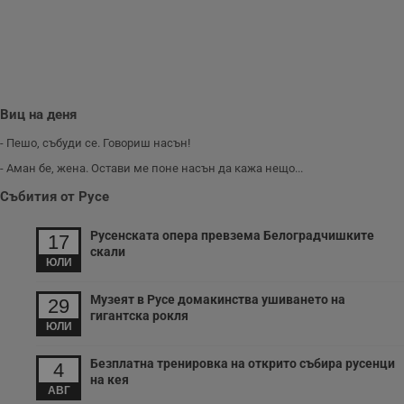
и
п
A
т
е
д
н
п
с
Виц на деня
у
и
- Пешо, събуди се. Говориш насън!
ф
н
- Аман бе, жена. Остави ме поне насън да кажа нещо...
м
Т
Събития от Русе
и
п
у
з
Русенската опера превзема Белоградчишките
17
б
скали
ЮЛИ
VISITOR_PRIVACY_METADATA
5 месеца
Т
YouTube
4
с
.youtube.com
седмици
с
Музеят в Русе домакинства ушиването на
29
с
гигантска рокля
п
ЮЛИ
и
п
т
Безплатна тренировка на открито събира русенци
4
в
на кея
с
АВГ
з