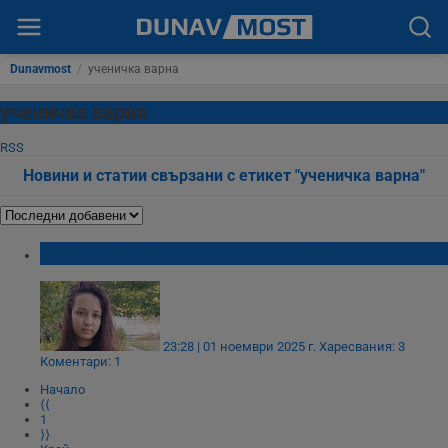
Dunavmost
/
ученичка варна
ученичка варна
RSS
Новини и статии свързани с етикет "ученичка варна"
Намериха 17-годишната Милица от Варна
23:28 | 01 ноември 2025 г.
Харесвания: 3
Коментари: 1
Начало
⟨⟨
1
⟩⟩