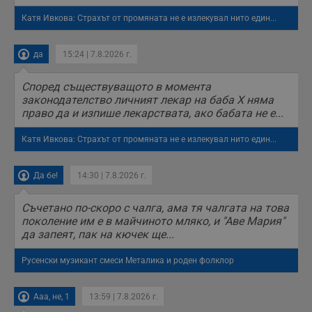
п
с
Катя Ивкова: Страхът от промяната не е излекувал нито един...
о
с
а
да
15:24 | 7.8.2026 г.
р
у
з
з
Според съществуващото в момента
п
законодателство личният лекар на баба Х няма
право да и изпише лекарствата, ако бабата не е...
ASP.NET_SessionId
Сесия
Т
Microsoft
с
Corporation
D
www.dunavmost.com
Катя Ивкова: Страхът от промяната не е излекувал нито един...
п
и
т
к
Да бе!
14:30 | 7.8.2026 г.
п
и
у
Съчетано по-скоро с чалга, ама тя чалгата на това
р
поколение им е в майчиното мляко, и "Аве Мария"
к
п
да запеят, пак на кючек ще...
д
д
Русенски музикант смеси Металика и роден фолклор
п
у
Ааа, не, 1
13:59 | 7.8.2026 г.