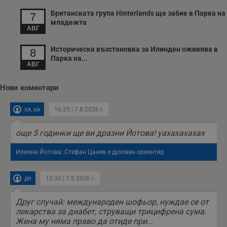
с
п
Британската група Hinterlands ще забие в Парка на
7
о
младежта
р
АВГ
п
н
п
Историческа възстановка за Илинден оживява в
8
к
Парка на...
ч
АВГ
п
с
б
Нови коментари
__cf_bm
29
Т
Cloudflare Inc.
минути
с
.twitter.com
хи, хи
16:25 | 7.8.2026 г.
59
р
секунди
м
б
още 5 годинки ще ви дразни Йотова! уахахахахах
о
у
п
Илияна Йотова: Стефан Цанев е духовен ориентир
о
и
т
дя
15:30 | 7.8.2026 г.
receive-cookie-deprecation
.hit.gemius.pl
1 година
Т
с
с
Друг случай: международен шофьор, нуждае се от
н
лекарства за диабет, струващи трицифрена сума.
н
п
Жена му няма право да отиде при...
б