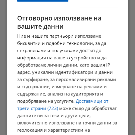
Отговорно използване на
вашите данни
АПИ ограничава движението на ТИР-ове по магистралите
Ние и нашите партньори използваме
16:35 | 7.8.2026 г.
бисквитки и подобни технологии, за да
съхраняваме и получаваме достъп до
информация на вашето устройство и да
БАБХ и ДАНС иззеха забранени пестициди
обработваме лични данни, като вашия IP
16:31 | 7.8.2026 г.
адрес, уникални идентификатори и данни
за сърфиране, за персонализирани реклами
и съдържание, измерване на реклами и
съдържание, анализ на аудиторията и
Заловиха 14-годишен за насилие над дете в Радомир
подобряване на услугите.
Доставчици от
15:41 | 7.8.2026 г.
трети страни (723)
може също да обработват
данните ви за тези и други цели,
включително използване на точни данни за
геолокация и характеристики на
Дневен хороскоп за 8 август 2026 година