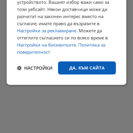
устройството. Вашият избор важи само за
15:31 | 7.8.2026 г.
този уебсайт. Някои доставчици може да
РЕКЛАМА
разчитат на законен интерес вместо на
съгласие; имате право да възразите в
Настройки за рекламиране
. Можете да
оттеглите съгласието си по всяко време в
Настройки на бисквитките
.
Политика за
поверителност
НАСТРОЙКИ
ДА, КЪМ САЙТА
Строго
Ефективност
необходимо
Таргетиране
Функционалност