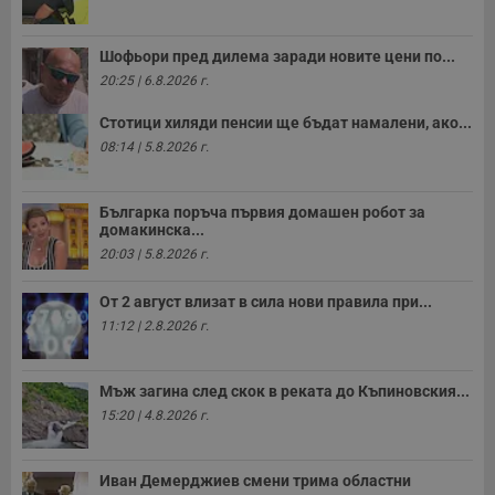
Шофьори пред дилема заради новите цени по...
20:25 | 6.8.2026 г.
Стотици хиляди пенсии ще бъдат намалени, ако...
08:14 | 5.8.2026 г.
Българка поръча първия домашен робот за
домакинска...
20:03 | 5.8.2026 г.
От 2 август влизат в сила нови правила при...
11:12 | 2.8.2026 г.
Мъж загина след скок в реката до Къпиновския...
15:20 | 4.8.2026 г.
Иван Демерджиев смени трима областни