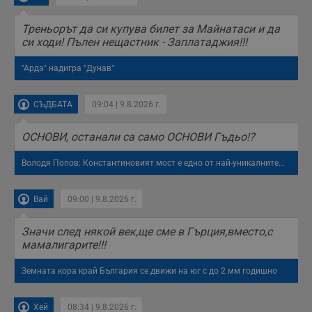
Треньорът да си купува билет за Майнатаси и да
си ходи! Пълен нещастник - Заплатаджия!!!
"Арда" надигра "Дунав"
СЪДБАТА
09:04 | 9.8.2026 г.
ОСНОВИ, останали са само ОСНОВИ Гъдьо!?
Володя Попов: Константиновият мост е едно от най-уникалните...
Вай
09:00 | 9.8.2026 г.
Значи след някой век,ще сме в Гърция,вместо,с
мамалигарите!!!
Земната кора край България се движи на юг с до 2 мм годишно
Хей
08:34 | 9.8.2026 г.