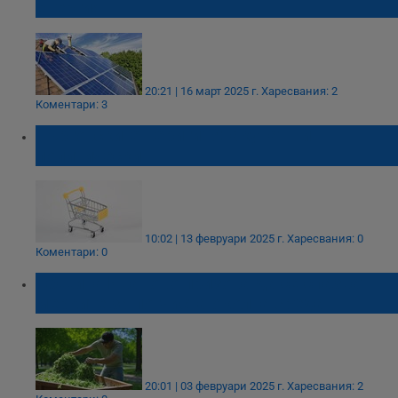
енергия
20:21 | 16 март 2025 г.
Харесвания: 2
Коментари: 3
Търговските вериги: Атакуват ни
политически
10:02 | 13 февруари 2025 г.
Харесвания: 0
Коментари: 0
Община Иваново призова да се спазват
мерките за по-чиста околна среда
20:01 | 03 февруари 2025 г.
Харесвания: 2