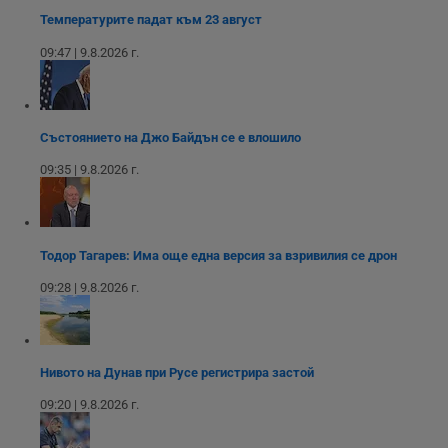
уебсайта
на социалните
вътрешни
използва новата
Температурите падат към 23 август
медии в сайта.
анализи от
или старата
оператора на
версия на
сайта.
09:47 | 9.8.2026 г.
интерфейса на
Youtube.
_sharedID_cst
.dunavmost.com
11
Тази бисквитка се
месеца 4
използва за
седмици
проследяване на
потребителски
взаимодействия и
Състоянието на Джо Байдън се е влошило
ангажираност на
уебсайта за
09:35 | 9.8.2026 г.
подобряване на
обслужването и
потребителския
опит.
Gtest
1
Тази бисквитка се
Gemius
Тодор Тагарев: Има още една версия за взривилия се дрон
седмица
използва за A/B
.hit.gemius.pl
тестване на
09:28 | 9.8.2026 г.
уебсайта чрез
събиране на
данни за
поведението и
взаимодействието
на посетителите.
Нивото на Дунав при Русе регистрира застой
Той помага за
подобряване на
потребителския
09:20 | 9.8.2026 г.
опит, като
разбира как
потребителите се