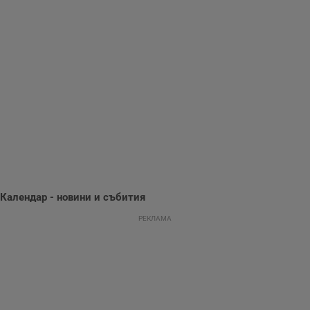
информация за
потребителското
поведение и
предпочитания.
Тази информация
се използва, за да
се оптимизира
представянето на
уебсайта и да
направят
рекламните
съобщения по-
важни за
потребителя.
Календар - новини и събития
РЕКЛАМА