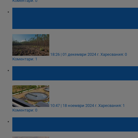
Коментари: 0
ООН: Интензивното земеделие и
обезлесяването водят планетата ни към
"ръба на пропастта"
18:26 | 01 декември 2024 г.
Харесвания: 0
Коментари: 1
4 високоплатени работни места с нисък
стрес
10:47 | 18 ноември 2024 г.
Харесвания: 1
Коментари: 0
Отбелязваме Международния ден на
биосферните паркове