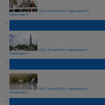
15:26 | 02 юни 2025 г.
Харесвания: 0
Коментари: 0
Община Русе отчита напредък по Плана за
развитие 2021 - 2027
10:42 | 29 май 2025 г.
Харесвания: 1
Коментари: 0
Резерватът "Сребърна" отбеляза Деня на
биологичното разнообразие
10:01 | 23 май 2025 г.
Харесвания: 0
Коментари: 0
Владимир Путин: Само заедно можем да