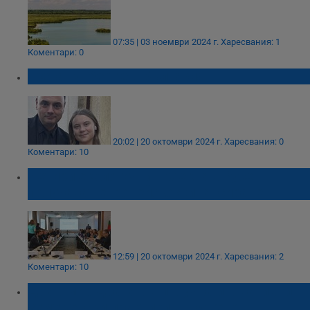
07:35 | 03 ноември 2024 г.
Харесвания: 1
Коментари: 0
Грета Тунберг е в България
20:02 | 20 октомври 2024 г.
Харесвания: 0
Коментари: 10
Четири екологични проекта в Русе
получават европейско финансиране
12:59 | 20 октомври 2024 г.
Харесвания: 2
Коментари: 10
Драгомир Драганов проучва иновативни
земеделски практики в Гюргево