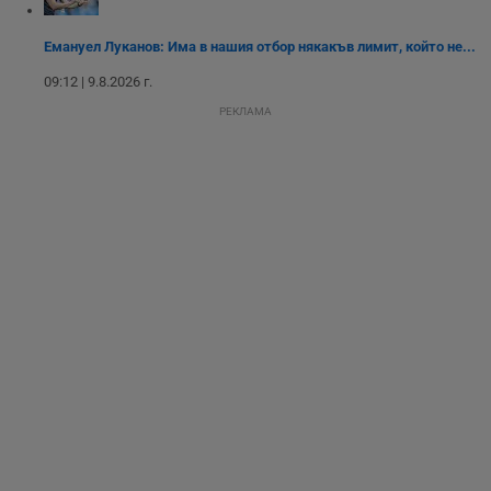
ангажират с
различни
елементи на
Емануел Луканов: Има в нашия отбор някакъв лимит, който не...
уебсайта по
време на етапите
09:12 | 9.8.2026 г.
на тестване.
РЕКЛАМА
Gdyn
1 година
Тази бисквитка се
Gemius
използва за
.hit.gemius.pl
събиране на
анонимни
статистически
данни, свързани с
посещенията в
уебсайта на
потребителя, като
броя на
посещенията,
средното време,
прекарано на
уебсайта и какви
страници са били
заредени. Целта е
да се подобри
съдържанието на
сайта и
потребителския
опит.
Gdynp
1 година
Тази бисквитка се
Gemius
използва с цел
.hit.gemius.pl
събиране на