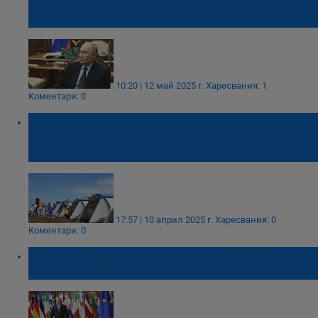
осигурим устойчиво развитие на
световната общност
10:20 | 12 май 2025 г.
Харесвания: 1
Коментари: 0
Само 50 от 180 къмпинга в България са
законни, реформа в сектора е
наложителна
17:57 | 10 април 2025 г.
Харесвания: 0
Коментари: 0
Румен Радев ще участва в Делфийския
икономически форум в Гърция