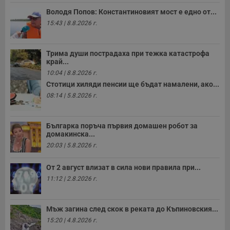
с
п
Володя Попов: Константиновият мост е едно от...
о
15:43 | 8.8.2026 г.
р
п
н
п
Трима души пострадаха при тежка катастрофа
к
ч
край...
п
10:04 | 8.8.2026 г.
с
б
Стотици хиляди пенсии ще бъдат намалени, ако...
08:14 | 5.8.2026 г.
__cf_bm
29
Т
Cloudflare Inc.
минути
с
.twitter.com
59
р
секунди
м
Българка поръча първия домашен робот за
б
о
домакинска...
у
20:03 | 5.8.2026 г.
п
о
и
От 2 август влизат в сила нови правила при...
т
11:12 | 2.8.2026 г.
receive-cookie-deprecation
.hit.gemius.pl
1 година
Т
с
с
н
Мъж загина след скок в реката до Къпиновския...
н
п
15:20 | 4.8.2026 г.
б