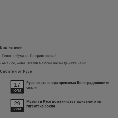
Виц на деня
- Пешо, събуди се. Говориш насън!
- Аман бе, жена. Остави ме поне насън да кажа нещо...
Събития от Русе
Русенската опера превзема Белоградчишките
17
скали
ЮЛИ
Музеят в Русе домакинства ушиването на
29
гигантска рокля
ЮЛИ