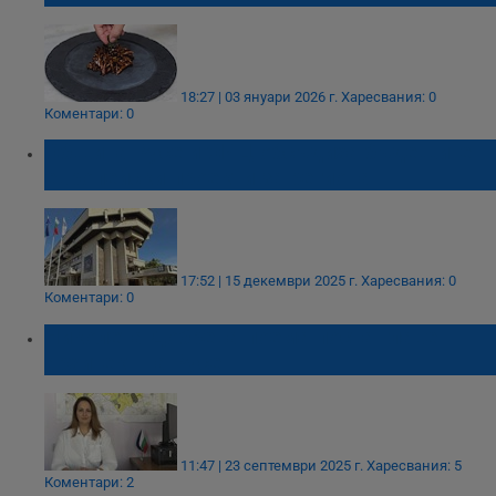
18:27 | 03 януари 2026 г.
Харесвания: 0
Коментари: 0
Община Русе и ОИЦ обсъдиха бъдещите
европейски проекти за региона
17:52 | 15 декември 2025 г.
Харесвания: 0
Коментари: 0
Николета Добрева поема поста главен
архитект на Русе
11:47 | 23 септември 2025 г.
Харесвания: 5
Коментари: 2