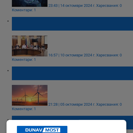
23:43 | 14 октомври 2024 г.
Харесвания: 0
Коментари: 1
Русе, Иваново и Борово създават
рибарска инициативна група
16:57 | 10 октомври 2024 г.
Харесвания: 0
Коментари: 1
Кой ще плати сметката за зеления преход
в ЕС?
21:28 | 05 октомври 2024 г.
Харесвания: 0
Коментари: 1
Пенчо Милков: Русе е привлекателно
място за бизнес и инвестиции