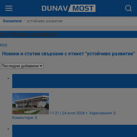
Dunavmost
/
устойчиво развитие
устойчиво развитие
RSS
Новини и статии свързани с етикет "устойчиво развитие"
Три общини ще финансират проекти на
местния бизнес
11:21 | 24 юли 2026 г.
Харесвания: 0
Коментари: 0
Защо ни карат да ядем насекоми и как
еволюцията ни спира?