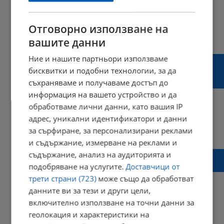
Отговорно използване на
09:31 | 04 октомври 2024 г.
Харесвания: 0
вашите данни
Коментари: 15
Ние и нашите партньори използваме
Румен Радев: България не подкрепя
бисквитки и подобни технологии, за да
военните конфликти да определят
бъдещето на човечеството
съхраняваме и получаваме достъп до
информация на вашето устройство и да
обработваме лични данни, като вашия IP
адрес, уникални идентификатори и данни
за сърфиране, за персонализирани реклами
08:00 | 26 септември 2024 г.
Харесвания: 0
Коментари: 0
и съдържание, измерване на реклами и
Румен Радев призова за мир и устойчиво
съдържание, анализ на аудиторията и
развитие от трибуната на ООН
подобряване на услугите.
Доставчици от
трети страни (723)
може също да обработват
данните ви за тези и други цели,
включително използване на точни данни за
19:40 | 25 септември 2024 г.
Харесвания: 0
геолокация и характеристики на
Коментари: 0