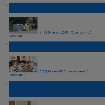
България използва под 5% рециклирани
материали
16:16 | 29 август 2025 г.
Харесвания: 0
Коментари: 0
Пенчо Милков и Атидже Вели се срещнаха
за развитието на Северна България
17:20 | 16 юни 2025 г.
Харесвания: 2
Коментари: 0
Борислав Гуцанов: Социалните
предприятия са ключ към устойчива
икономика