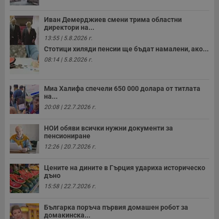
п
с
о
Иван Демерджиев смени трима областни
с
директори на...
а
13:55 | 5.8.2026 г.
р
у
Стотици хиляди пенсии ще бъдат намалени, ако...
з
з
08:14 | 5.8.2026 г.
п
ASP.NET_SessionId
Сесия
Т
Microsoft
с
Corporation
Миа Халифа спечели 650 000 долара от титлата
D
www.dunavmost.com
на...
п
20:08 | 22.7.2026 г.
и
т
к
НОИ обяви всички нужни документи за
п
и
пенсиониране
у
12:26 | 20.7.2026 г.
р
к
п
Цените на дините в Гърция удариха историческо
д
дъно
д
п
15:58 | 22.7.2026 г.
у
Българка поръча първия домашен робот за
домакинска...