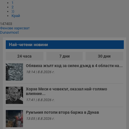
и
1
п
2
A
⟩⟩
т
Край
е
д
147403
н
Фенове харесват
п
Dunavmost
с
у
и
Най-четени новини
ф
н
м
24 часа
7 дни
30 дни
Т
и
Обявиха жълт код за силен дъжд в 4 области на...
п
у
18:14 | 8.8.2026 г.
з
б
VISITOR_PRIVACY_METADATA
5 месеца
Т
YouTube
Хорхе Меси е човекът, оказал най-голямо
4
с
.youtube.com
влияние...
седмици
с
с
17:41 | 8.8.2026 г.
п
и
п
Румъния потопи втора баржа в Дунав
т
13:05 | 8.8.2026 г.
в
с
з