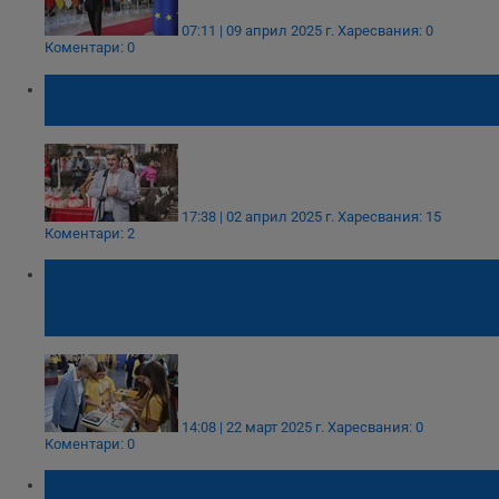
07:11 | 09 април 2025 г.
Харесвания: 0
Коментари: 0
Най-поддържаното село в България
грабва награда за туризъм
17:38 | 02 април 2025 г.
Харесвания: 15
Коментари: 2
Ученици от Русе създадоха модели на
иновативни ферми, устойчиви на
екстремен климат
14:08 | 22 март 2025 г.
Харесвания: 0
Коментари: 0
Русе приема 10-годишен план за зелена