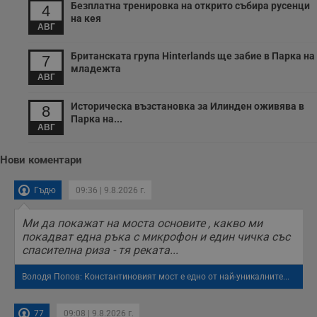
Безплатна тренировка на открито събира русенци
4
на кея
АВГ
Британската група Hinterlands ще забие в Парка на
7
младежта
АВГ
Историческа възстановка за Илинден оживява в
8
Парка на...
АВГ
Нови коментари
Гъдю
09:36 | 9.8.2026 г.
Ми да покажат на моста основите , какво ми
покадват една ръка с микрофон и един чичка със
спасителна риза - тя реката...
Володя Попов: Константиновият мост е едно от най-уникалните...
77
09:08 | 9.8.2026 г.