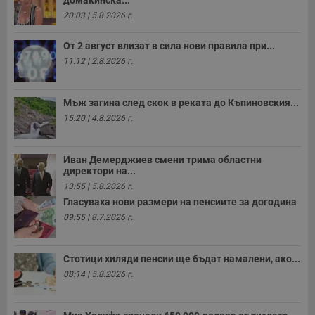
н
20:03 | 5.8.2026 г.
п
к
ч
От 2 август влизат в сила нови правила при...
п
с
11:12 | 2.8.2026 г.
б
__cf_bm
29
Т
Cloudflare Inc.
минути
с
.twitter.com
Мъж загина след скок в реката до Къпиновския...
59
р
секунди
м
15:20 | 4.8.2026 г.
б
о
у
п
Иван Демерджиев смени трима областни
о
директори на...
и
т
13:55 | 5.8.2026 г.
Гласуваха нови размери на пенсиите за догодина
receive-cookie-deprecation
.hit.gemius.pl
1 година
Т
с
09:55 | 8.7.2026 г.
с
н
н
п
Стотици хиляди пенсии ще бъдат намалени, ако...
б
08:14 | 5.8.2026 г.
п
с
о
с