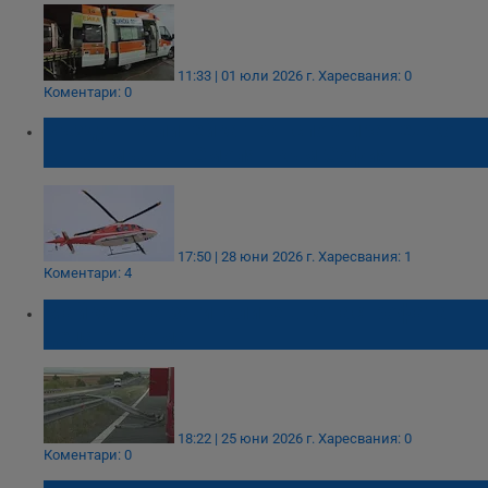
11:33 | 01 юли 2026 г.
Харесвания: 0
Коментари: 0
Въздушна линейка транспортира тежко
ранен мъж от Смолян към София
17:50 | 28 юни 2026 г.
Харесвания: 1
Коментари: 4
Майката на загиналите в катастрофата
деца е в кома
18:22 | 25 юни 2026 г.
Харесвания: 0
Коментари: 0