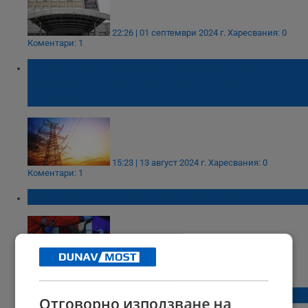
22:26 | 01 септември 2024 г.
Харесвания: 0
Коментари: 1
Служител на електроразпределително
дружество пострада тежко при авария в
Севлиево
15:23 | 13 август 2024 г.
Харесвания: 0
Коментари: 1
19-годишен шофьор блъсна дете в Русе
21:50 | 18 юни 2024 г.
Харесвания: 4
Коментари: 19
Мъж се самозапали в центъра на Загреб
Отговорно използване на