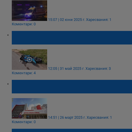
15:07 | 02 юни 2025 г.
Харесвания: 1
Коментари: 0
Моторист пострада тежко на булевард
"Христо Ботев"
12:05 | 31 май 2025 г.
Харесвания: 3
Коментари: 4
"Пирогов" изписа дете, пострадало в
Кочани
14:51 | 26 март 2025 г.
Харесвания: 1
Коментари: 0