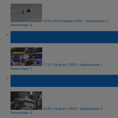
16:03 | 05 октомври 2025 г.
Харесвания: 2
Коментари: 0
Шофьорът на автобуса от катастрофата в
София е в изключително тежко състояние
17:10 | 18 август 2025 г.
Харесвания: 1
Коментари: 1
Жена е в тежко състояние след
катастрофа с АТВ в село Бели Осъм
14:30 | 18 август 2025 г.
Харесвания: 2
Коментари: 0