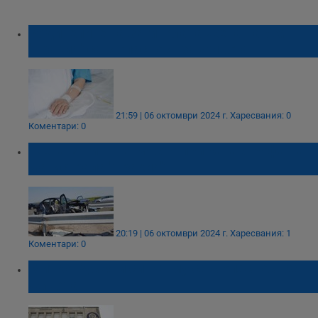
Родителите на загиналата жена на АМ
"Тракия" са с опасност за живота
21:59 | 06 октомври 2024 г.
Харесвания: 0
Коментари: 0
Жена загина на място при катастрофа на
магистрала "Тракия"
20:19 | 06 октомври 2024 г.
Харесвания: 1
Коментари: 0
Митко Русия и синът му са с опасност за
живота