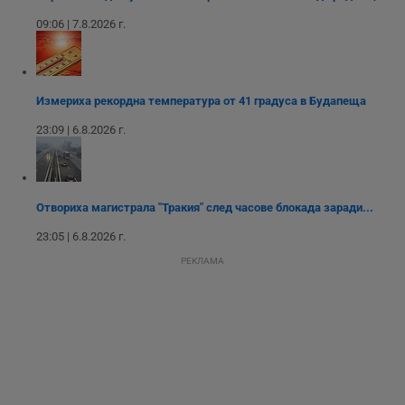
Youtube.
_sharedID_cst
.dunavmost.com
11
Тази бисквитка се
09:06 | 7.8.2026 г.
месеца 4
използва за
седмици
проследяване на
потребителски
взаимодействия и
ангажираност на
уебсайта за
Измериха рекордна температура от 41 градуса в Будапеща
подобряване на
обслужването и
потребителския
23:09 | 6.8.2026 г.
опит.
Gtest
1
Тази бисквитка се
Gemius
седмица
използва за A/B
.hit.gemius.pl
тестване на
уебсайта чрез
Отвориха магистрала "Тракия" след часове блокада заради...
събиране на
данни за
23:05 | 6.8.2026 г.
поведението и
взаимодействието
РЕКЛАМА
на посетителите.
Той помага за
подобряване на
потребителския
опит, като
разбира как
потребителите се
ангажират с
различни
елементи на
уебсайта по