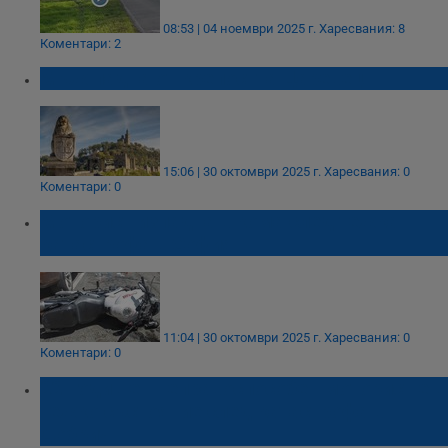
08:53 | 04 ноември 2025 г.
Харесвания: 8
Коментари: 2
Мъж падна от крепостта Царевец
15:06 | 30 октомври 2025 г.
Харесвания: 0
Коментари: 0
Моторист изпадна в кома след тежка
катастрофа в София
11:04 | 30 октомври 2025 г.
Харесвания: 0
Коментари: 0
22-годишен неправоспособен моторист е в
тежко състояние след катастрофа в
Добрич