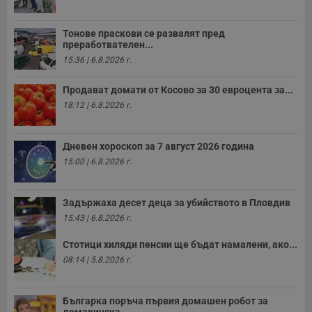
д
н
п
Тонове праскови се развалят пред
с
преработвателен...
у
и
15:36 | 6.8.2026 г.
ф
н
м
Продават домати от Косово за 30 евроцента за...
Т
и
18:12 | 6.8.2026 г.
п
у
з
б
Дневен хороскоп за 7 август 2026 година
15:00 | 6.8.2026 г.
VISITOR_PRIVACY_METADATA
5 месеца
Т
YouTube
4
с
.youtube.com
седмици
с
с
Задържаха десет деца за убийството в Пловдив
п
и
15:43 | 6.8.2026 г.
п
т
в
Стотици хиляди пенсии ще бъдат намалени, ако...
с
08:14 | 5.8.2026 г.
з
с
п
о
Българка поръча първия домашен робот за
р
п
домакинска...