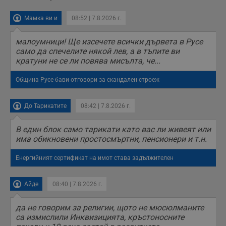
Мамка ви и
08:52 | 7.8.2026 г.
малоумници! Ще изсечете всички дървета в Русе
само да спечелите някой лев, а в тъпите ви
кратуни не се ли повява мисълта, че...
Община Русе бави отговори за скандален строеж
До Тарикатите
08:42 | 7.8.2026 г.
В един блок само тарикати като вас ли живеят или
има обикновени простосмъртни, пенсионери и т.н.
Енергийният сертификат на имот става задължителен
Айде
08:40 | 7.8.2026 г.
да не говорим за религии, щото не мюсюлманите
са измислили Инквизицията, кръстоносните