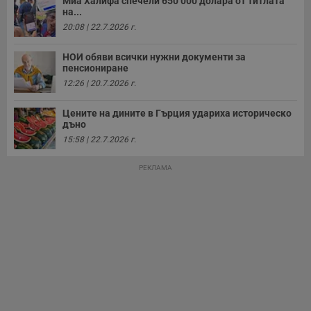
а
Миа Халифа спечели 650 000 долара от титлата
р
на...
у
20:08 | 22.7.2026 г.
з
з
п
НОИ обяви всички нужни документи за
пенсиониране
ASP.NET_SessionId
Сесия
Т
Microsoft
с
Corporation
12:26 | 20.7.2026 г.
D
www.dunavmost.com
п
и
Цените на дините в Гърция удариха историческо
т
дъно
к
п
15:58 | 22.7.2026 г.
и
у
р
РЕКЛАМА
к
п
д
д
п
у
Доставчик
/
Валиден
Валиден
Име
Име
Доставчик
/
Домейн
Описание
Описание
Домейн
Доставчик
/
до
Валиден
до
Име
Описание
Домейн
до