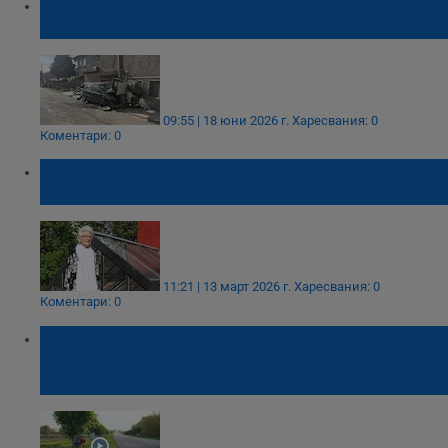
Пет момчета пострадаха при тежка
катастрофа в Горна Оряховица
09:55 | 18 юни 2026 г.
Харесвания: 0
Коментари: 0
Приеха по спешност Янка Рупкина в
болница
11:21 | 13 март 2026 г.
Харесвания: 0
Коментари: 0
Накъде караш, има дърво – последните
думи преди фаталната катастрофа край
Ряхово