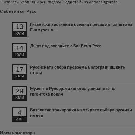
– Отварям хладилника и гледам – едната бира изпила другата...
Събития от Русе
Гигантски костилки и семена превземат залите на
13
Екомузея в...
ЮЛИ
Джаз под звездите с Биг Бенд Русе
14
ЮЛИ
Русенската опера превзема Белоградчишките
17
скали
ЮЛИ
Музеят в Русе домакинства ушиването на
29
гигантска рокля
ЮЛИ
Безплатна тренировка на открито събира русенци
4
на кея
АВГ
Нови коментари