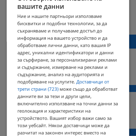
вашите данни
Ние и нашите партньори използваме
бисквитки и подобни технологии, за да
16:38 | 11 юни 2024 г.
Харесвания: 1
Коментари: 0
съхраняваме и получаваме достъп до
Румънски хеликоптер ще транспортира от
информация на вашето устройство и да
Враца мъж и жена в тежко състояние
обработваме лични данни, като вашия IP
адрес, уникални идентификатори и данни
за сърфиране, за персонализирани реклами
и съдържание, измерване на реклами и
11:03 | 05 юни 2024 г.
Харесвания: 1
съдържание, анализ на аудиторията и
Коментари: 1
подобряване на услугите.
Доставчици от
Русенец преби жена в квартал „Дружба“
трети страни (723)
може също да обработват
данните ви за тези и други цели,
включително използване на точни данни за
геолокация и характеристики на
14:32 | 14 декември 2023 г.
Харесвания: 1
устройството. Вашият избор важи само за
Коментари: 0
този уебсайт. Някои доставчици може да
Простреляха жена в Русе
разчитат на законен интерес вместо на