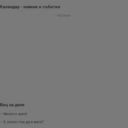
Тази информация
се използва, за да
Календар - новини и събития
се оптимизира
представянето на
РЕКЛАМА
уебсайта и да
направят
рекламните
съобщения по-
важни за
потребителя.
Виц на деня
– Много е жега!
– Е, колко пък да е жега?