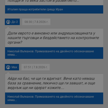
походи и 10 века застой в развитието...
Италия праща изтребители срещу Иран
До 2
08:30 | 7.8.2026 г.
Дали еврото е виновно или андрешковщината у
нашите търговци и бездействието на контролните
органи?
Николай Вълканов: Премахването на двойното обозначаване
няма...
Max
07:51 | 7.8.2026 г.
Айде на бас, че ще ги вдигнат. Вече като нямаш
база за сравнение, лекичко ще ги завшат, и още
веднъж ще ни одерат кожите....
Николай Вълканов: Премахването на двойното обозначаване
няма...