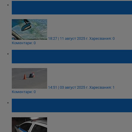
УАЗ се удари в лек автомобил на пътя
Бургас-Елхово
18:27 | 11 август 2025 г.
Харесвания: 0
Коментари: 0
Моторист е с опасност за живота след
тежка катастрофа в Шуменско
14:51 | 03 август 2025 г.
Харесвания: 1
Коментари: 0
Петима младежи са в тежко състояние
след катастрофата край Червена вода