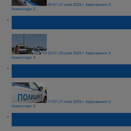
09:47 | 21 юли 2025 г.
Харесвания: 3
Коментари: 2
Мъж загина при тежка катастрофа край
Ямбол
20:51 | 03 юли 2025 г.
Харесвания: 0
Коментари: 0
Мъж пострада тежко при катастрофа на
АМ "Струма"
17:57 | 21 юни 2025 г.
Харесвания: 0
Коментари: 0
Младеж в тежко състояние след побой
пред дискотека в Ловеч