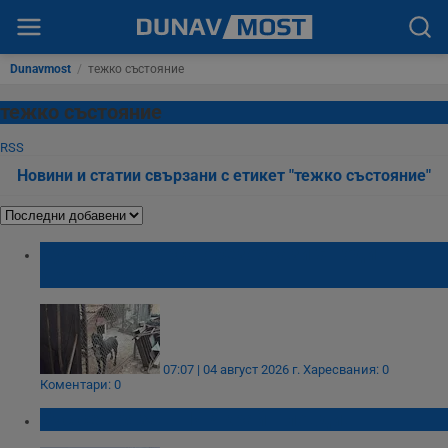
Dunavmost
/
тежко състояние
тежко състояние
RSS
Новини и статии свързани с етикет "тежко състояние"
Куче Кане Корсо обезобрази 6-годишно
дете в Кънчево
07:07 | 04 август 2026 г.
Харесвания: 0
Коментари: 0
Бус се вряза в ТИР край Пловдив