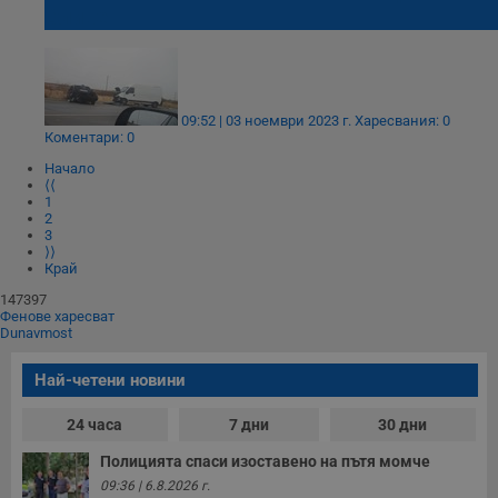
Сливен
Строго необходимо
Ефективност
09:52 | 03 ноември 2023 г.
Харесвания: 0
Таргетиране
Функционалност
Коментари: 0
Некласифицирани
Начало
⟨⟨
Строго необходимите бисквитки позволяват основната
1
функционалност на уебсайта, като потребителско
2
3
влизане и управление на акаунта. Уебсайтът не може да
⟩⟩
се използва правилно без строго необходими
Край
бисквитки.
147397
Валиден
Име
Доставчик
/
Домейн
О
Фенове харесват
до
Dunavmost
__RequestVerificationToken
Сесия
Т
Microsoft
п
Corporation
Най-четени новини
ф
www.dunavmost.com
з
п
24 часа
7 дни
30 дни
и
п
Полицията спаси изоставено на пътя момче
A
т
09:36 | 6.8.2026 г.
е