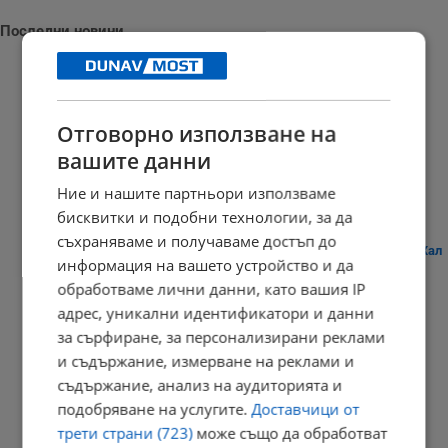
Последни новини
Отговорно използване на
"Арда" надигра "Дунав"
вашите данни
23:09 | 8.8.2026 г.
Ние и нашите партньори използваме
бисквитки и подобни технологии, за да
съхраняваме и получаваме достъп до
Плитко земетресение разбуди жителите на австрийския град Хал
информация на вашето устройство и да
21:03 | 8.8.2026 г.
обработваме лични данни, като вашия IP
адрес, уникални идентификатори и данни
за сърфиране, за персонализирани реклами
и съдържание, измерване на реклами и
Дневен хороскоп за 9 август 2026 година
съдържание, анализ на аудиторията и
20:56 | 8.8.2026 г.
подобряване на услугите.
Доставчици от
трети страни (723)
може също да обработват