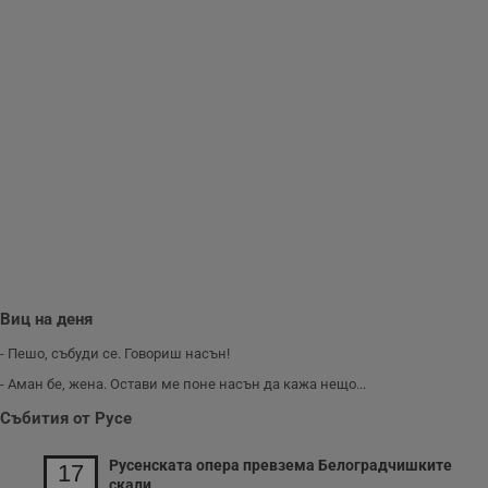
__RequestVerificationToken
Сесия
Т
Microsoft
п
Corporation
ф
www.dunavmost.com
з
п
и
п
A
т
е
д
н
п
с
у
и
ф
н
м
Т
Виц на деня
и
п
у
- Пешо, събуди се. Говориш насън!
з
б
- Аман бе, жена. Остави ме поне насън да кажа нещо...
VISITOR_PRIVACY_METADATA
5 месеца
Т
YouTube
Събития от Русе
4
с
.youtube.com
седмици
с
с
Русенската опера превзема Белоградчишките
17
п
скали
и