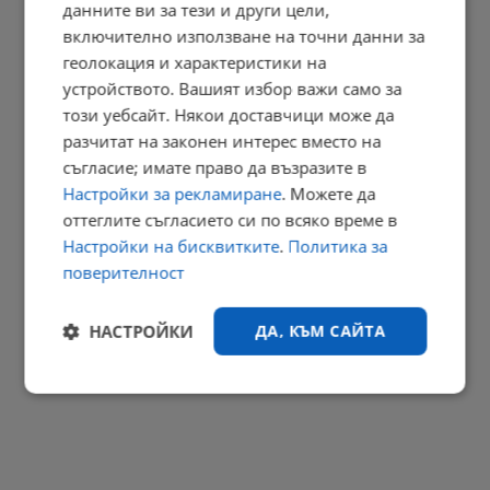
данните ви за тези и други цели,
включително използване на точни данни за
Кладенци в Русенско пресъхнаха
геолокация и характеристики на
20:49 | 8.8.2026 г.
устройството. Вашият избор важи само за
този уебсайт. Някои доставчици може да
разчитат на законен интерес вместо на
съгласие; имате право да възразите в
Огнени торнада застрашават Европа
Настройки за рекламиране
. Можете да
20:46 | 8.8.2026 г.
оттеглите съгласието си по всяко време в
РЕКЛАМА
Настройки на бисквитките
.
Политика за
поверителност
НАСТРОЙКИ
ДА, КЪМ САЙТА
Строго
Ефективност
необходимо