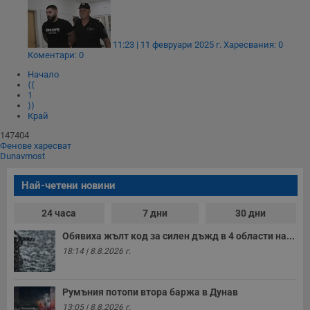
11:23 | 11 февруари 2025 г.
Харесвания: 0
Коментари: 0
Начало
⟨⟨
1
⟩⟩
Край
147404
Фенове харесват
Dunavmost
Най-четени новини
24 часа
7 дни
30 дни
Обявиха жълт код за силен дъжд в 4 области на...
18:14 | 8.8.2026 г.
Румъния потопи втора баржа в Дунав
13:05 | 8.8.2026 г.