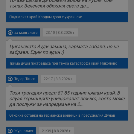
тогава щяхме да обявим война на Русия. Оня
с
с
тъпак Зеленски обиколи света да...
н
н
п
Падналият край Кардам дрон е украински
б
п
с
за мангалите
23:10 | 8.8.2026 г.
о
с
а
Циганското Ауди замина, кармата забавя, но не
р
у
забравя. Един по един :)
з
з
п
Трима души пострадаха при тежка катастрофа край Николово
ASP.NET_SessionId
Сесия
Т
Microsoft
с
Corporation
Тодор Танев
22:17 | 8.8.2026 г.
D
www.dunavmost.com
п
и
Тази трагедия преди 81-85 години нямам край. В
т
к
слуая германците унищожават всичко, което може
п
да послужи за напредване на 2...
и
у
р
Откриха останки на германски войници в пресъхналия Дунав
к
п
д
д
Журналист
21:39 | 8.8.2026 г.