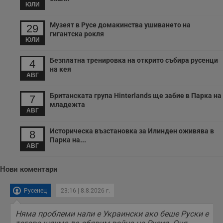
ЮЛИ
п
т
в
Музеят в Русе домакинства ушиването на
29
с
гигантска рокля
з
ЮЛИ
с
п
о
Безплатна тренировка на открито събира русенци
4
р
п
на кея
АВГ
н
п
к
Британската група Hinterlands ще забие в Парка на
ч
7
п
младежта
с
АВГ
б
Историческа възстановка за Илинден оживява в
__cf_bm
29
Т
8
Cloudflare Inc.
минути
с
.twitter.com
Парка на...
59
р
АВГ
секунди
м
б
о
Нови коментари
у
п
о
Русенец
23:16 | 8.8.2026 г.
и
т
Няма проблеми нали е Украински ако беше Руски е
receive-cookie-deprecation
.hit.gemius.pl
1 година
Т