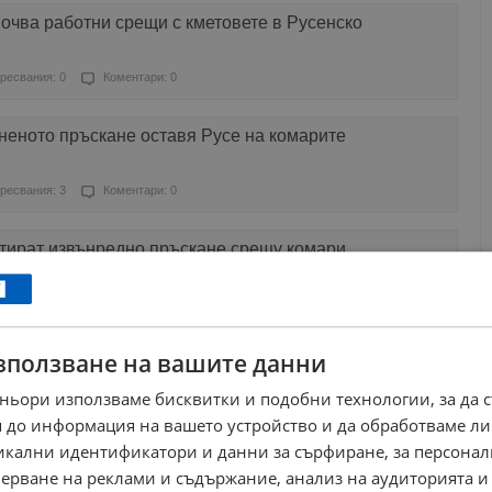
очва работни срещи с кметовете в Русенско
ресвания: 0
Коментари: 0
неното пръскане оставя Русе на комарите
ресвания: 3
Коментари: 0
ртират извънредно пръскане срещу комари
ресвания: 0
Коментари: 0
зползване на вашите данни
ни неприятна година!
ньори използваме бисквитки и подобни технологии, за да 
ресвания: 1
Коментари: 3
 до информация на вашето устройство и да обработваме ли
никални идентификатори и данни за сърфиране, за персона
и трансфера на пари за пръскане срещу комари
ерване на реклами и съдържание, анализ на аудиторията и