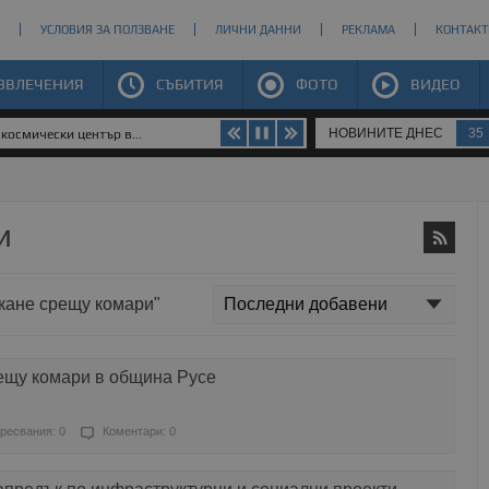
УСЛОВИЯ ЗА ПОЛЗВАНЕ
ЛИЧНИ ДАННИ
РЕКЛАМА
КОНТАКТ
ЗВЛЕЧЕНИЯ
СЪБИТИЯ
ФОТО
ВИДЕО
НОВИНИТЕ ДНЕС
35
космически център в...
и
скане срещу комари"
ещу комари в община Русе
ресвания: 0
Коментари: 0