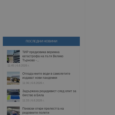
ПОСЛЕДНИ НОВИНИ
ТИР предизвика верижна
катастрофа на пътя Велико
Търново -...
11:45 | 6.8.2026 г.
Отпадъчните води в самолетите
издават нови пандемии
11:36 | 6.8.2026 г.
Задържаха рецидивист след опит за
бягство в Бяла
11:33 | 6.8.2026 г.
Пеевски откри прелестта на
редовните полети