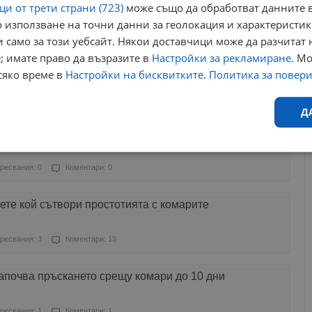
и от трети страни (723)
може също да обработват данните в
 използване на точни данни за геолокация и характеристик
ресвания: 0
Коментари: 4
 само за този уебсайт. Някои доставчици може да разчитат 
; имате право да възразите в
Настройки за рекламиране
. М
та ще хвърли на вятъра 1,2 милиона евро за комари
сяко време в
Настройки на бисквитките
.
Политика за повер
ресвания: 0
Коментари: 0
Д
търва антракса, сега ще бори комарите
Ефективност
Таргетиране
Функционалност
Н
ресвания: 0
Коментари: 0
те кой сътвори простотията с комарите
ресвания: 3
Коментари: 13
еобходимо
Ефективност
Таргетиране
Функционалност
Неклас
апочва пръскането срещу комари до 10 дни
исквитки позволяват основната функционалност на уебсайта, като потребителско
не може да се използва правилно без строго необходими бисквитки.
ресвания: 1
Коментари: 1