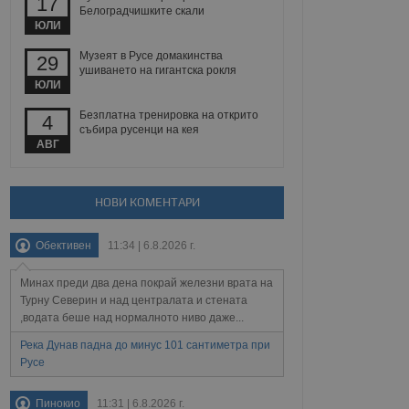
17
йният потребител може
Белоградчишките скали
 уебсайт.
ЮЛИ
Музеят в Русе домакинства
29
ушиването на гигантска рокля
ЮЛИ
Описание
Безплатна тренировка на открито
4
ребителски
елското поведение и
събира русенци на кея
раници на сайта. Тя
яване на сайта. Тя
не на прегледи на
АВГ
формация, която е
взаимодействат с
нкционалност в целия
прекарано на
редпочитанията на
 сайтове; тя може
НОВИ КОМЕНТАРИ
остта на социалните
тора на сайта.
използва новата или
елски взаимодействия
Обективен
11:34 | 6.8.2026 г.
нето и потребителския
Минах преди два дена покрай железни врата на
рез събиране на данни
 помага за
Турну Северин и над централата и стената
отребителите се
,водата беше над нормалното ниво даже...
тапите на тестване.
Река Дунав падна до минус 101 сантиметра при
тистически данни,
Русе
 броя на посещенията,
 са били заредени.
елския опит.
Пинокио
11:31 | 6.8.2026 г.