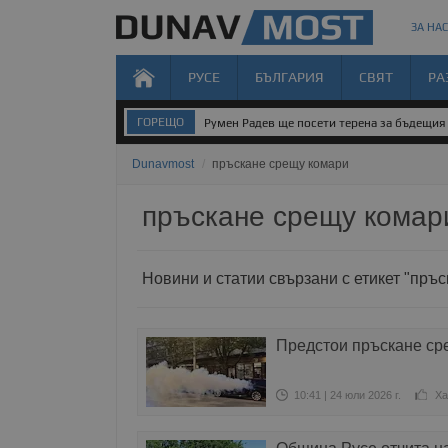
ЗА НАС
РУСЕ
БЪЛГАРИЯ
СВЯТ
РА
ГОРЕЩО
Румен Радев ще посети терена за бъдещия 
Dunavmost
/
пръскане срещу комари
пръскане срещу комар
Новини и статии свързани с етикет "пръ
Предстои пръскане ср
10:41 | 24 юли 2026 г.
Ха