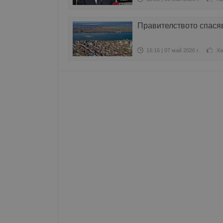
Име
Правителството спасяв
__RequestVerificationT
16:16 | 07 май 2026 г.
Ха
VISITOR_PRIVACY_MET
__cf_bm
receive-cookie-depreca
ASP.NET_SessionId