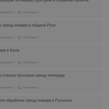
апредък по инфраструктурни и социални проекти
ресвания: 0
Коментари: 0
е срещу комари в община Русе
ресвания: 0
Коментари: 0
ари в Бяла
ресвания: 0
Коментари: 0
е спешно пръскане срещу пеперуди
ресвания: 0
Коментари: 1
е обработки срещу комари в Русенско