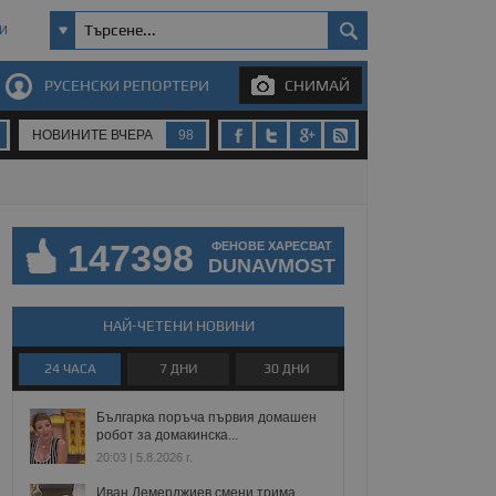
И
РУСЕНСКИ РЕПОРТЕРИ
СНИМАЙ
НОВИНИТЕ ВЧЕРА
98
147398
ФЕНОВЕ ХАРЕСВАТ
DUNAVMOST
НАЙ-ЧЕТЕНИ НОВИНИ
24 ЧАСА
7 ДНИ
30 ДНИ
Българка поръча първия домашен
робот за домакинска...
20:03 | 5.8.2026 г.
Иван Демерджиев смени трима