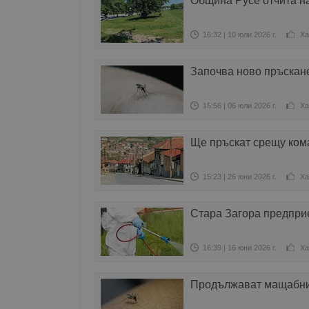
Община Русе отчита н
16:32 | 10 юли 2026 г.
Ха
Започва ново пръскан
15:56 | 06 юли 2026 г.
Ха
Ще пръскат срещу ком
15:23 | 26 юни 2026 г.
Ха
Стара Загора предпри
16:39 | 16 юни 2026 г.
Ха
Продължават мащабнит