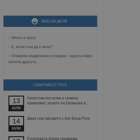
не, зададена от уеб
ВИЦ НА ДЕНЯ
 ASP.NET MVC
спре неразрешеното
т, известно като
тове. Той не съдържа
– Много е жега!
щожава при затваряне
– Е, колко пък да е жега?
ение на съгласието на
– Отварям хладилника и гледам – едната бира
ст за тяхното
изпила другата...
а данни за съгласието
ични политики и
антира, че техните
 сесии.
аничаване между хората
СЪБИТИЯ ОТ РУСЕ
а, за да се правят
хния уебсайт.
Гигантски костилки и семена
13
превземат залите на Екомузея в...
сигнализира на
ЮЛИ
 на бисквитките,
а съответствие и
Джаз под звездите с Биг Бенд Русе
14
ндарти и
ЮЛИ
ck и предоставя
требител използва
Русенската опера превзема