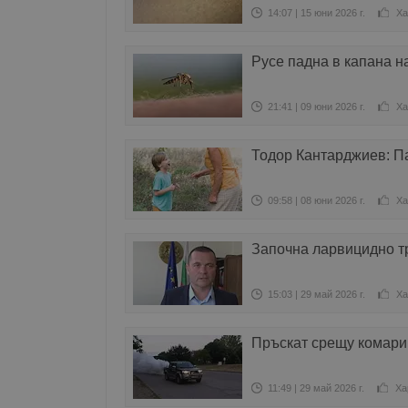
14:07 | 15 юни 2026 г.
Ха
Русе падна в капана н
21:41 | 09 юни 2026 г.
Ха
Тодор Кантарджиев: Па
09:58 | 08 юни 2026 г.
Ха
Започна ларвицидно т
15:03 | 29 май 2026 г.
Ха
Пръскат срещу комари 
11:49 | 29 май 2026 г.
Ха