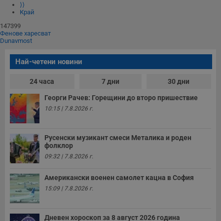
⟩⟩
Край
147399
Фенове харесват
Dunavmost
Най-четени новини
24 часа
7 дни
30 дни
Георги Рачев: Горещини до второ пришествие
10:15 | 7.8.2026 г.
Русенски музикант смеси Металика и роден
фолклор
09:32 | 7.8.2026 г.
Американски военен самолет кацна в София
15:09 | 7.8.2026 г.
Дневен хороскоп за 8 август 2026 година