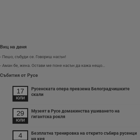
и
п
A
т
е
д
н
п
с
у
Виц на деня
и
ф
н
- Пешо, събуди се. Говориш насън!
м
Т
- Аман бе, жена. Остави ме поне насън да кажа нещо...
и
п
Събития от Русе
у
з
б
Русенската опера превзема Белоградчишките
17
скали
VISITOR_PRIVACY_METADATA
5 месеца
Т
YouTube
ЮЛИ
4
с
.youtube.com
седмици
с
с
Музеят в Русе домакинства ушиването на
29
п
гигантска рокля
и
ЮЛИ
п
т
в
Безплатна тренировка на открито събира русенци
4
с
на кея
з