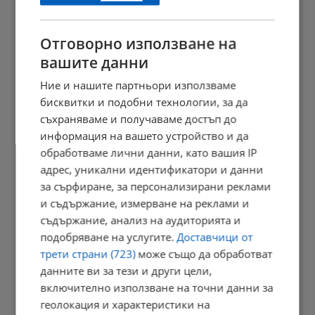
21:03 | 7.8.2026 г.
Отговорно използване на
вашите данни
Сенатът на САЩ одобри нов пакет санкции срещу Русия
Ние и нашите партньори използваме
20:57 | 7.8.2026 г.
бисквитки и подобни технологии, за да
съхраняваме и получаваме достъп до
информация на вашето устройство и да
обработваме лични данни, като вашия IP
Парковете с батерии превърнаха България в енергиен лидер
адрес, уникални идентификатори и данни
20:54 | 7.8.2026 г.
за сърфиране, за персонализирани реклами
и съдържание, измерване на реклами и
съдържание, анализ на аудиторията и
подобряване на услугите.
Доставчици от
Токов удар уби ято щъркели в Габрово
трети страни (723)
може също да обработват
20:51 | 7.8.2026 г.
данните ви за тези и други цели,
включително използване на точни данни за
геолокация и характеристики на