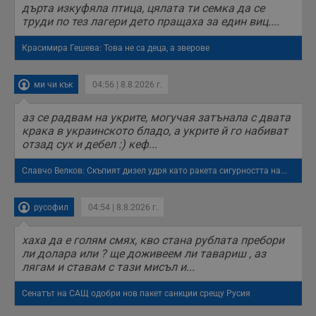
дърта изкуфяла птица, цялата ти семка да се
п
с
труди по тез лагери дето пращаха за един виц....
о
с
а
Красимира Гешева: Това не са деца, а зверове
р
у
з
ми чи кък
04:56 | 8.8.2026 г.
з
п
аз се радвам на укрите, могучая затънала с двата
ASP.NET_SessionId
Сесия
Т
Microsoft
с
Corporation
крака в украинското бладо, а укрите й го набиват
D
www.dunavmost.com
отзад сух и дебел :) кеф...
п
и
т
Славчо Велков: Скъпият дизел удря като ракета сигурността на...
к
п
и
у
русофил
04:54 | 8.8.2026 г.
р
к
п
хаха да е голям смях, кво стана рублата пребори
д
ли долара или ? ще доживеем ли тавариш , аз
д
лягам и ставам с тази мисъл и...
п
у
Сенатът на САЩ одобри нов пакет санкции срещу Русия