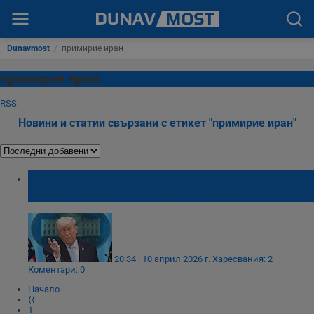
Dunavmost
/
примирие иран
примирие иран
RSS
Новини и статии свързани с етикет "примирие иран"
Доналд Тръмп: До 24 часа ще стане ясно
дали е постигнато споразумение с Иран
20:34 | 10 април 2026 г.
Харесвания: 2
Коментари: 0
Начало
⟨⟨
1