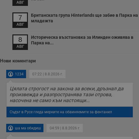
АВГ
с
п
о
Британската група Hinterlands ще забие в Парка на
7
р
младежта
п
АВГ
н
п
к
Историческа възстановка за Илинден оживява в
8
ч
п
Парка на...
АВГ
с
б
__cf_bm
29
Т
Cloudflare Inc.
Нови коментари
минути
с
.twitter.com
59
р
секунди
м
1234
07:22 | 8.8.2026 г.
б
о
у
Цялата строгост на закона за всеки, дръзнал да
п
произвежда и разпространява тази отрова,
о
и
насочена не само към настоящи...
т
Съдът в Русе гледа мерките на обвиняемите за фентанил
receive-cookie-deprecation
.hit.gemius.pl
1 година
Т
с
с
н
ша ма обидиш
04:59 | 8.8.2026 г.
н
п
б