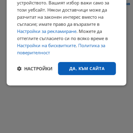
устройството. Вашият избор важи само за
Сателити показаха безпрецедентното пресъхване на река Дунав
този уебсайт. Някои доставчици може да
20:40 | 7.8.2026 г.
разчитат на законен интерес вместо на
РЕКЛАМА
съгласие; имате право да възразите в
Настройки за рекламиране
. Можете да
оттеглите съгласието си по всяко време в
Настройки на бисквитките
.
Политика за
поверителност
НАСТРОЙКИ
ДА, КЪМ САЙТА
Строго
Ефективност
необходимо
Таргетиране
Функционалност