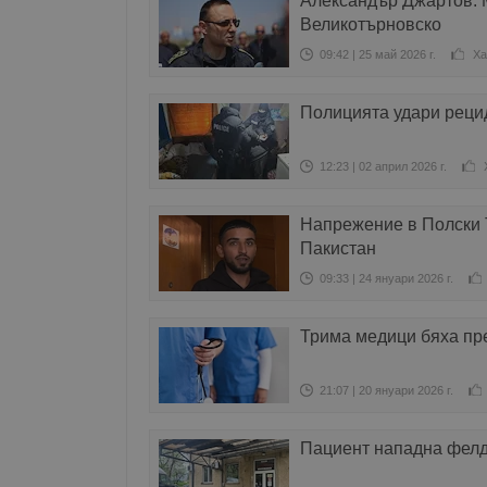
Александър Джартов: 
Великотърновско
09:42 | 25 май 2026 г.
Ха
Полицията удари реци
12:23 | 02 април 2026 г.
Напрежение в Полски 
Пакистан
09:33 | 24 януари 2026 г.
Трима медици бяха пр
21:07 | 20 януари 2026 г.
Пациент нападна фел