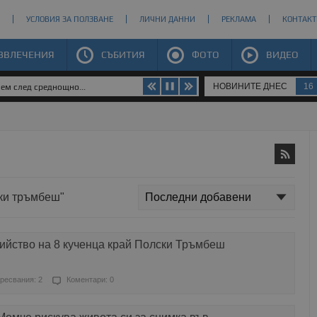
УСЛОВИЯ ЗА ПОЛЗВАНЕ
ЛИЧНИ ДАННИ
РЕКЛАМА
КОНТАКТ
ЗВЛЕЧЕНИЯ
СЪБИТИЯ
ФОТО
ВИДЕО
НОВИНИТЕ ДНЕС
16
яем след среднощно...
ски тръмбеш"
ийство на 8 кученца край Полски Тръмбеш
ресвания: 2
Коментари: 0