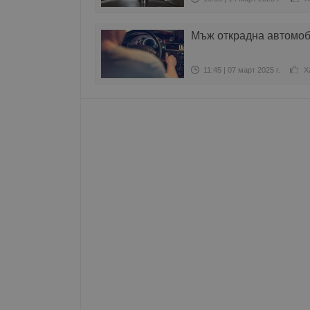
Име
Мъж открадна автомоб
__RequestVerificationT
11:45 | 07 март 2025 г.
Х
VISITOR_PRIVACY_MET
__cf_bm
receive-cookie-depreca
ASP.NET_SessionId