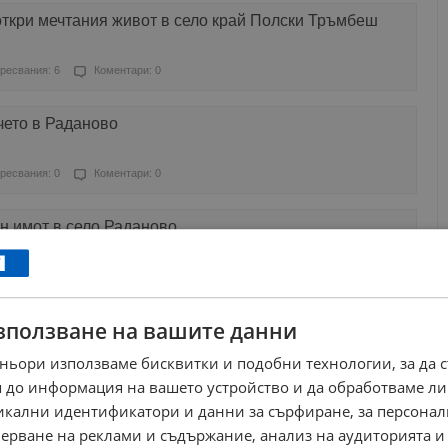
откри мечтания живот в село край Полски Тръмбеш
ресвания: 6
Коментари: 0
чето в Раданово
ресвания: 0
Коментари: 0
ен имот в село Раданово
ресвания: 1
Коментари: 0
зползване на вашите данни
азплака в ефир
ньори използваме бисквитки и подобни технологии, за да 
ресвания: 1
Коментари: 0
 до информация на вашето устройство и да обработваме ли
никални идентификатори и данни за сърфиране, за персона
га си при скандал в Полски Тръмбеш
ерване на реклами и съдържание, анализ на аудиторията и