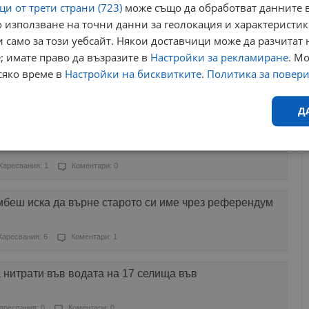
и от трети страни (723)
може също да обработват данните в
 използване на точни данни за геолокация и характеристик
ресвания: 0
Коментари: 0
 само за този уебсайт. Някои доставчици може да разчитат 
; имате право да възразите в
Настройки за рекламиране
. М
червено: Шофьор игнорира червен светофар на пътя
сяко време в
Настройки на бисквитките
.
Политика за повер
Харесвания: 5
Коментари: 5
Д
радали при катастрофа на пътя Велико Търново -
Ефективност
Таргетиране
Функционалност
Н
Харесвания: 1
Коментари: 0
мбеш иска да върне старото си име чрез референдум
Харесвания: 6
Коментари: 1
еобходимо
Ефективност
Таргетиране
Функционалност
Неклас
 нитрати във водата на 17 селища във
исквитки позволяват основната функционалност на уебсайта, като потребителско
не може да се използва правилно без строго необходими бисквитки.
аресвания: 0
Коментари: 0