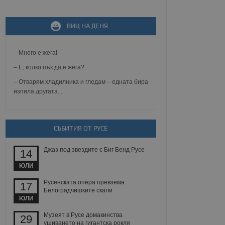
ВИЦ НА ДЕНЯ
не, зададена от уеб
 ASP.NET MVC
спре неразрешеното
т, известно като
– Много е жега!
тове. Той не съдържа
щожава при затваряне
– Е, колко пък да е жега?
– Отварям хладилника и гледам – едната бира
ение на съгласието на
изпила другата...
ст за тяхното
а данни за съгласието
ични политики и
антира, че техните
 сесии.
СЪБИТИЯ ОТ РУСЕ
аничаване между хората
а, за да се правят
Джаз под звездите с Биг Бенд Русе
хния уебсайт.
14
ЮЛИ
сигнализира на
 на бисквитките,
Русенската опера превзема
17
а съответствие и
Белоградчишките скали
ндарти и
ЮЛИ
ck и предоставя
Музеят в Русе домакинства
29
требител използва
ушиването на гигантска рокля