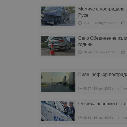
Момиче е пострадало 
Русе
11:31 | 14 август 2025 г.
Село Обединение излиз
години
16:24 | 03 август 2025 г.
Пиян шофьор пострада
08:57 | 19 юни 2025 г.
Ха
Откриха човешки оста
09:53 | 16 юни 2025 г.
Ха