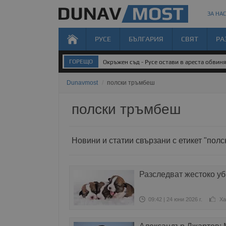
ЗА НАС
РУСЕ
БЪЛГАРИЯ
СВЯТ
РА
ГОРЕЩО
Окръжен съд - Русе остави в ареста обвин
Dunavmost
/
полски тръмбеш
полски тръмбеш
Новини и статии свързани с етикет "пол
Разследват жестоко уб
09:42 | 24 юни 2026 г.
Ха