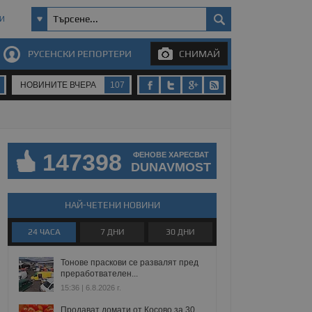
И
РУСЕНСКИ РЕПОРТЕРИ
СНИМАЙ
НОВИНИТЕ ВЧЕРА
107
147398
ФЕНОВЕ ХАРЕСВАТ
DUNAVMOST
НАЙ-ЧЕТЕНИ НОВИНИ
24 ЧАСА
7 ДНИ
30 ДНИ
Тонове праскови се развалят пред
преработвателен...
15:36 | 6.8.2026 г.
Продават домати от Косово за 30