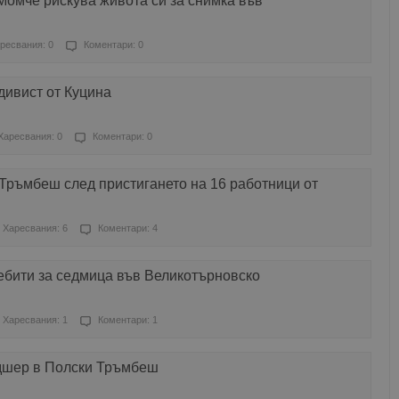
Момче рискува живота си за снимка във
ресвания: 0
Коментари: 0
дивист от Куцина
Харесвания: 0
Коментари: 0
Тръмбеш след пристигането на 16 работници от
Харесвания: 6
Коментари: 4
ебити за седмица във Великотърновско
Харесвания: 1
Коментари: 1
дшер в Полски Тръмбеш