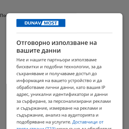
Последни новини
Отговорно използване на
Измериха рекордна температура от 41 градуса в Будапеща
вашите данни
23:09 | 6.8.2026 г.
Ние и нашите партньори използваме
бисквитки и подобни технологии, за да
съхраняваме и получаваме достъп до
Отвориха магистрала "Тракия" след часове блокада заради...
информация на вашето устройство и да
обработваме лични данни, като вашия IP
23:05 | 6.8.2026 г.
адрес, уникални идентификатори и данни
за сърфиране, за персонализирани реклами
и съдържание, измерване на реклами и
Персеидите озаряват небето в средата на август
съдържание, анализ на аудиторията и
подобряване на услугите.
Доставчици от
23:03 | 6.8.2026 г.
трети страни (723)
може също да обработват