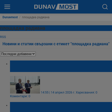
Dunavmost
/
площадка радиана
площадка радиана
RSS
Новини и статии свързани с етикет "площадка радиана"
Откриха мегахранилище за радиоактивни
отпадъци край Козлодуй
14:55 | 14 април 2026 г.
Харесвания: 0
Коментари: 0
Трайчо Трайков открива националното
хранилище за радиоактивни отпадъци