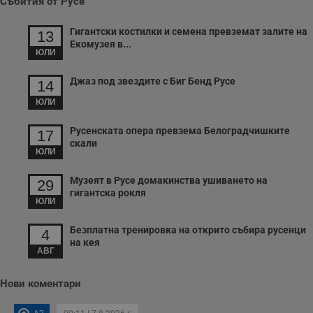
Събития от Русе
и
п
т
Гигантски костилки и семена превземат залите на
13
в
Екомузея в...
с
ЮЛИ
з
с
п
Джаз под звездите с Биг Бенд Русе
14
о
р
ЮЛИ
п
н
п
Русенската опера превзема Белоградчишките
17
к
скали
ч
ЮЛИ
п
с
б
Музеят в Русе домакинства ушиването на
29
гигантска рокля
__cf_bm
29
Т
Cloudflare Inc.
ЮЛИ
минути
с
.twitter.com
59
р
секунди
м
Безплатна тренировка на открито събира русенци
4
б
на кея
о
АВГ
у
п
о
Нови коментари
и
т