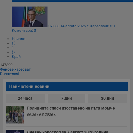
07:33 | 14 април 2026 г.
Харесвания: 1
Коментари: 0
Начало
⟨⟨
1
⟩⟩
Край
147399
Фенове харесват
Dunavmost
Най-четени новини
24 часа
7 дни
30 дни
Полицията спаси изоставено на пътя момче
09:36 | 6.8.2026 г.
Дневен хороскоп за 7 август 2026 година