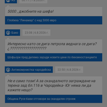
receive-cookie-deprecation
.hit.gemius.pl
1 година
Т
A3
00:11 | 7.8.2026 г.
с
с
н
5000 , джобните на шефа!
н
п
б
Глобиха "Линамар" с над 5000 евро
п
с
о
Бако
23:08 | 6.8.2026 г.
с
а
р
Интересно като се дига петрола веднага се дига?
у
з
¿???????????????????
з
п
Шофьори пред дилема заради новите цени по бензиностанциите
ASP.NET_SessionId
Сесия
Т
Microsoft
с
Corporation
D
www.dunavmost.com
Антикомунистка чародейска
22:50 | 6.8.2026 г.
п
и
т
Не е само този! А за скандалното заграждане на
к
п
терена зад бл.116 в Чародейка- Юг няма ли да
и
кажете нещо?
у
р
к
Община Русе бави отговори за скандален строеж
п
д