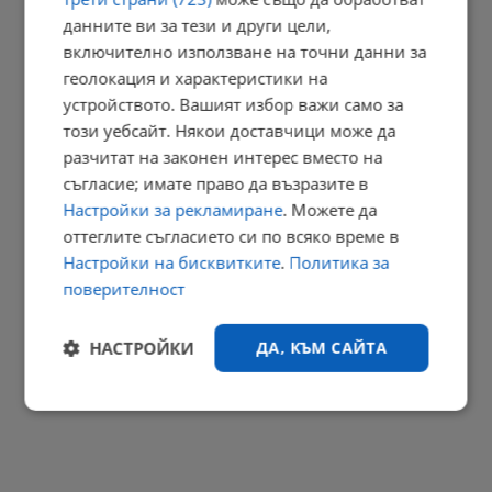
данните ви за тези и други цели,
включително използване на точни данни за
Променят вноските за трудова злополука в седем сектора
геолокация и характеристики на
устройството. Вашият избор важи само за
22:58 | 6.8.2026 г.
този уебсайт. Някои доставчици може да
разчитат на законен интерес вместо на
съгласие; имате право да възразите в
Георги Близнашки: Предстоящите президентски избори могат
Настройки за рекламиране
. Можете да
да...
оттеглите съгласието си по всяко време в
22:38 | 6.8.2026 г.
Настройки на бисквитките
.
Политика за
РЕКЛАМА
поверителност
НАСТРОЙКИ
ДА, КЪМ САЙТА
Строго
Ефективност
необходимо