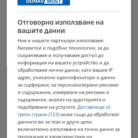
21:05 | 9.8.2026 г.
Отговорно използване на
вашите данни
Дневен хороскоп за 10 август 2026 година
Ние и нашите партньори използваме
21:02 | 9.8.2026 г.
бисквитки и подобни технологии, за да
съхраняваме и получаваме достъп до
информация на вашето устройство и да
обработваме лични данни, като вашия IP
В Будапеща спретнаха парти в пресъхналото корито на Дунав
адрес, уникални идентификатори и данни
18:09 | 9.8.2026 г.
за сърфиране, за персонализирани реклами
и съдържание, измерване на реклами и
съдържание, анализ на аудиторията и
Ричард Алибегов: В заведение с таратор за 10 евро - няма...
подобряване на услугите.
Доставчици от
трети страни (723)
може също да обработват
18:03 | 9.8.2026 г.
данните ви за тези и други цели,
включително използване на точни данни за
геолокация и характеристики на