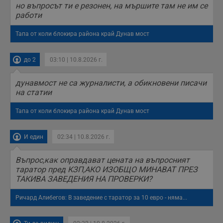
б
но въпросът ти е резонен, на мършите там не им се
п
работи
с
о
с
Тапа от коли блокира района край Дунав мост
а
р
у
з
до 2
03:10 | 10.8.2026 г.
з
п
дунавмост не са журналисти, а обикновени писачи
ASP.NET_SessionId
Сесия
Т
Microsoft
на статии
с
Corporation
D
www.dunavmost.com
п
Тапа от коли блокира района край Дунав мост
и
т
к
п
И един
02:34 | 10.8.2026 г.
и
у
р
Въпрос,как оправдават цената на въпросният
к
таратор пред КЗП,АКО ИЗОБЩО МИНАВАТ ПРЕЗ
п
ТАКИВА ЗАВЕДЕНИЯ НА ПРОВЕРКИ?
д
д
п
Ричард Алибегов: В заведение с таратор за 10 евро - няма...
у