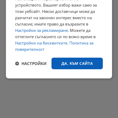
Мон Дьо показа новия си дом, създаден от Нели Сано
устройството. Вашият избор важи само за
този уебсайт. Някои доставчици може да
17:58 | 9.8.2026 г.
разчитат на законен интерес вместо на
РЕКЛАМА
съгласие; имате право да възразите в
Настройки за рекламиране
. Можете да
оттеглите съгласието си по всяко време в
Настройки на бисквитките
.
Политика за
поверителност
НАСТРОЙКИ
ДА, КЪМ САЙТА
Строго
Ефективност
необходимо
Таргетиране
Функционалност