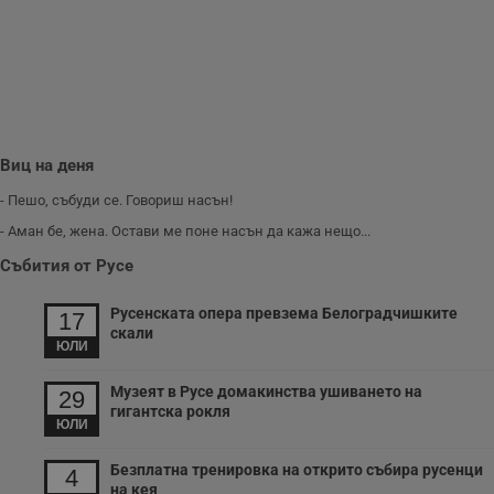
п
и
п
A
т
е
д
н
п
с
у
Виц на деня
и
ф
- Пешо, събуди се. Говориш насън!
н
м
- Аман бе, жена. Остави ме поне насън да кажа нещо...
Т
и
Събития от Русе
п
у
з
Русенската опера превзема Белоградчишките
б
17
скали
VISITOR_PRIVACY_METADATA
5 месеца
Т
ЮЛИ
YouTube
4
с
.youtube.com
седмици
с
Музеят в Русе домакинства ушиването на
с
29
п
гигантска рокля
и
ЮЛИ
п
т
Безплатна тренировка на открито събира русенци
в
4
с
на кея