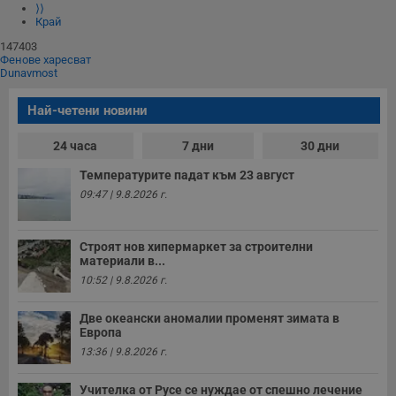
⟩⟩
Край
147403
Фенове харесват
Dunavmost
Най-четени новини
24 часа
7 дни
30 дни
Температурите падат към 23 август
09:47 | 9.8.2026 г.
Строят нов хипермаркет за строителни
материали в...
10:52 | 9.8.2026 г.
Две океански аномалии променят зимата в
Европа
13:36 | 9.8.2026 г.
Учителка от Русе се нуждае от спешно лечение