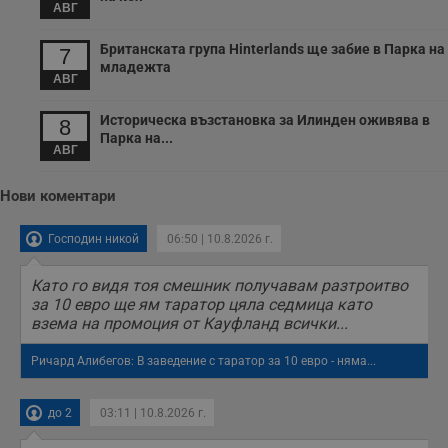
з
АВГ
с
п
о
Британската група Hinterlands ще забие в Парка на
7
р
младежта
п
АВГ
н
п
к
Историческа възстановка за Илинден оживява в
8
ч
Парка на...
п
АВГ
с
б
Нови коментари
__cf_bm
29
Т
Cloudflare Inc.
минути
с
.twitter.com
59
р
Господин никой
06:50 | 10.8.2026 г.
секунди
м
б
о
Като го видя тоя смешник получавам разтроитво
у
п
за 10 евро ще ям таратор цяла седмица като
о
взема на промоция от Кауфланд всички...
и
т
Ричард Алибегов: В заведение с таратор за 10 евро - няма...
receive-cookie-deprecation
.hit.gemius.pl
1 година
Т
с
с
до 2
03:11 | 10.8.2026 г.
н
н
п