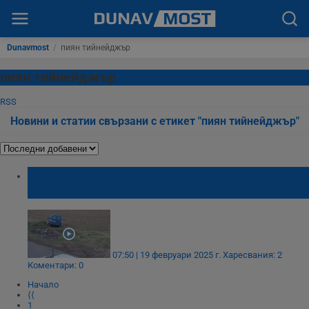
Dunavmost
/
пиян тийнейджър
пиян тийнейджър
RSS
Новини и статии свързани с етикет "пиян тийнейджър"
Пиян 15-годишен ученик предизвика
катастрофа в Кочериново
07:50 | 19 февруари 2025 г.
Харесвания: 2
Коментари: 0
Начало
⟨⟨
1