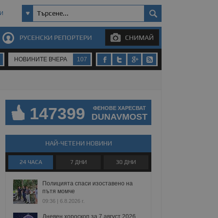
И
РУСЕНСКИ РЕПОРТЕРИ
СНИМАЙ
НОВИНИТЕ ВЧЕРА
107
147399
ФЕНОВЕ ХАРЕСВАТ
DUNAVMOST
НАЙ-ЧЕТЕНИ НОВИНИ
24 ЧАСА
7 ДНИ
30 ДНИ
Полицията спаси изоставено на
пътя момче
09:36 | 6.8.2026 г.
Дневен хороскоп за 7 август 2026