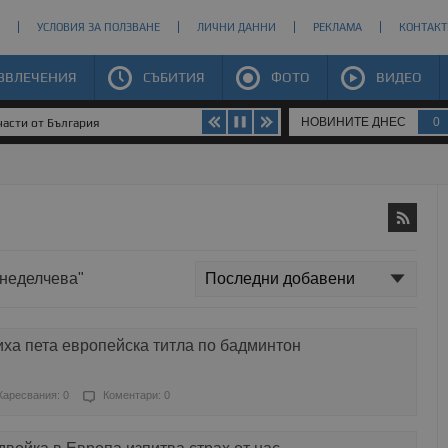
УСЛОВИЯ ЗА ПОЛЗВАНЕ
ЛИЧНИ ДАННИ
РЕКЛАМА
КОНТАКТ
ЗВЛЕЧЕНИЯ
СЪБИТИЯ
ФОТО
ВИДЕО
НОВИНИТЕ ДНЕС
0
части от България
 неделчева"
ха пета европейска титла по бадминтон
Харесвания: 0
Коментари: 0