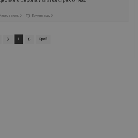
двойка в Европа изпитва страх от нас
Харесвания: 0
Коментари: 0
⟨⟨
1
⟩⟩
Край