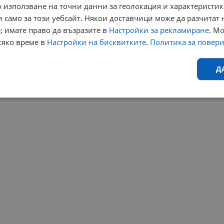
 използване на точни данни за геолокация и характеристик
 само за този уебсайт. Някои доставчици може да разчитат 
; имате право да възразите в
Настройки за рекламиране
. М
сяко време в
Настройки на бисквитките
.
Политика за повер
Д
Ефективност
Таргетиране
Функционалност
Н
еобходимо
Ефективност
Таргетиране
Функционалност
Неклас
исквитки позволяват основната функционалност на уебсайта, като потребителско
не може да се използва правилно без строго необходими бисквитки.
Валиден
Доставчик
/
Домейн
Описание