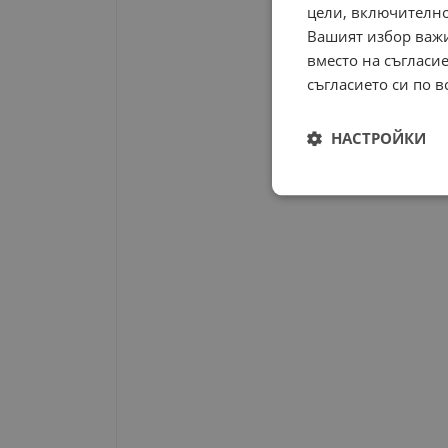
цели, включително
Вашият избор важи
вместо на съгласие
съгласието си по в
НАСТРОЙКИ
Строго
необходимо
Строго н
Строго необходимите б
на акаунта. Уебсайтът 
Име