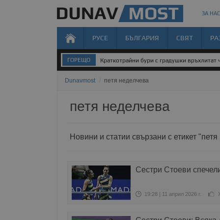
ЗА НАС
РУСЕ
БЪЛГАРИЯ
СВЯТ
РА
ГОРЕЩО
Краткотрайни бури с градушки връхлитат 
Dunavmost
/
петя неделчева
петя неделчева
Новини и статии свързани с етикет "петя
Сестри Стоеви спечели
19:28 | 11 април 2026 г.