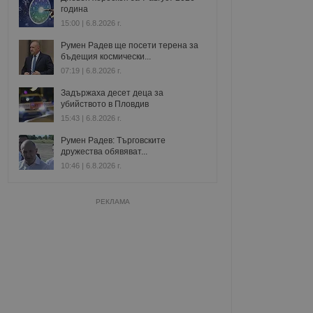
година
15:00 | 6.8.2026 г.
Румен Радев ще посети терена за
бъдещия космически...
07:19 | 6.8.2026 г.
Задържаха десет деца за
убийството в Пловдив
15:43 | 6.8.2026 г.
Румен Радев: Търговските
дружества обявяват...
10:46 | 6.8.2026 г.
РЕКЛАМА