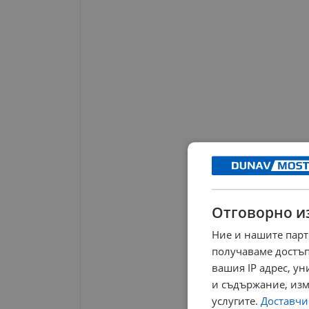
Отговорно и
Ние и нашите парт
получаваме достъп
вашия IP адрес, у
и съдържание, изм
услугите.
Доставчиц