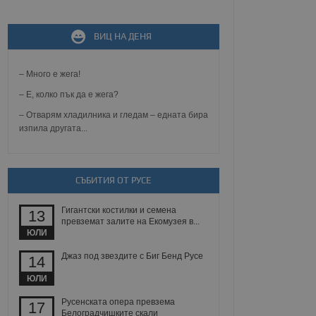
не, зададена от уеб
 ASP.NET MVC
ВИЦ НА ДЕНЯ
спре неразрешеното
т, известно като
тове. Той не съдържа
– Много е жега!
щожава при затваряне
– Е, колко пък да е жега?
ение на съгласието на
ст за тяхното
– Отварям хладилника и гледам – едната бира
а данни за съгласието
изпила другата...
ични политики и
антира, че техните
 сесии.
аничаване между хората
СЪБИТИЯ ОТ РУСЕ
а, за да се правят
хния уебсайт.
Гигантски костилки и семена
13
превземат залите на Екомузея в...
сигнализира на
ЮЛИ
 на бисквитките,
а съответствие и
ндарти и
Джаз под звездите с Биг Бенд Русе
14
ЮЛИ
ck и предоставя
требител използва
Русенската опера превзема
17
йният потребител може
Белоградчишките скали
 уебсайт.