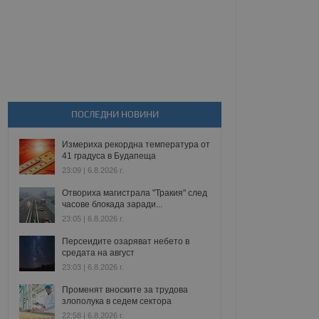
ПОСЛЕДНИ НОВИНИ
Измериха рекордна температура от
41 градуса в Будапеща
23:09 | 6.8.2026 г.
Отвориха магистрала "Тракия" след
часове блокада заради...
23:05 | 6.8.2026 г.
Персеидите озаряват небето в
средата на август
23:03 | 6.8.2026 г.
Променят вноските за трудова
злополука в седем сектора
22:58 | 6.8.2026 г.