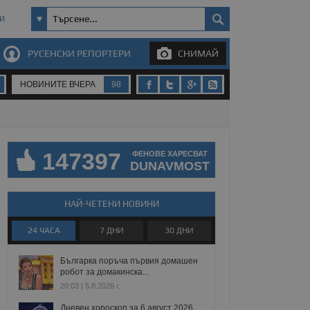
И
РУСЕНСКИ РЕПОРТЕРИ
СНИМАЙ
НОВИНИТЕ ВЧЕРА
98
147397
ФЕНОВЕ ХАРЕСВАТ
DUNAVMOST
НАЙ-ЧЕТЕНИ НОВИНИ
24 ЧАСА
7 ДНИ
30 ДНИ
Българка поръча първия домашен
робот за домакинска...
20:03 | 5.8.2026 г.
Дневен хороскоп за 6 август 2026