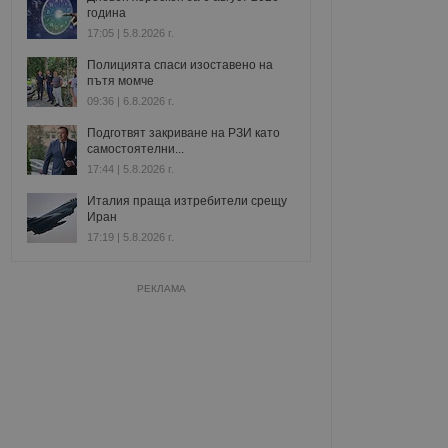
година
17:05 | 5.8.2026 г.
Полицията спаси изоставено на
пътя момче
09:36 | 6.8.2026 г.
Подготвят закриване на РЗИ като
самостоятелни...
17:44 | 5.8.2026 г.
Италия праща изтребители срещу
Иран
17:19 | 5.8.2026 г.
РЕКЛАМА