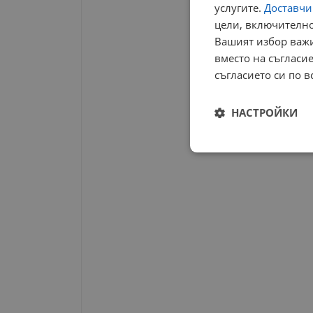
услугите.
Доставчиц
цели, включително
Вашият избор важи
вместо на съгласие
съгласието си по в
НАСТРОЙКИ
Строго
необходимо
Строго н
Строго необходимите б
на акаунта. Уебсайтът 