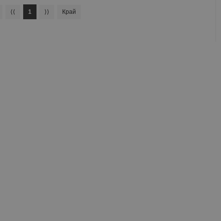
⟨⟨
1
⟩⟩
Край