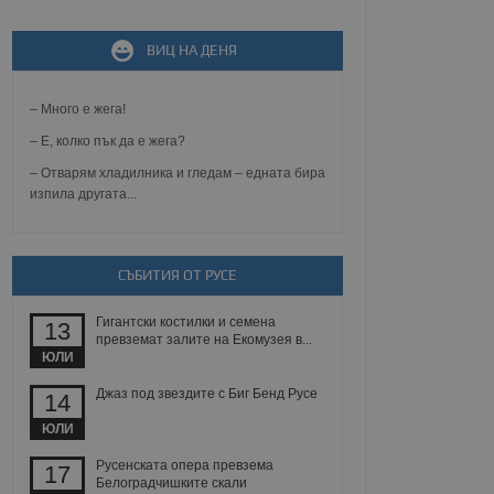
ВИЦ НА ДЕНЯ
не, зададена от уеб
 ASP.NET MVC
спре неразрешеното
– Много е жега!
т, известно като
тове. Той не съдържа
– Е, колко пък да е жега?
щожава при затваряне
– Отварям хладилника и гледам – едната бира
ение на съгласието на
изпила другата...
ст за тяхното
а данни за съгласието
ични политики и
антира, че техните
 сесии.
СЪБИТИЯ ОТ РУСЕ
аничаване между хората
а, за да се правят
Гигантски костилки и семена
13
хния уебсайт.
превземат залите на Екомузея в...
ЮЛИ
сигнализира на
 на бисквитките,
Джаз под звездите с Биг Бенд Русе
14
а съответствие и
ндарти и
ЮЛИ
Русенската опера превзема
17
ck и предоставя
Белоградчишките скали
требител използва