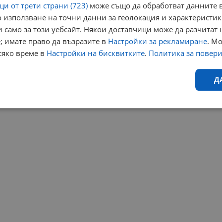
и от трети страни (723)
може също да обработват данните в
 използване на точни данни за геолокация и характеристик
 само за този уебсайт. Някои доставчици може да разчитат 
; имате право да възразите в
Настройки за рекламиране
. М
сяко време в
Настройки на бисквитките
.
Политика за повер
Д
Ефективност
Таргетиране
Функционалност
Н
еобходимо
Ефективност
Таргетиране
Функционалност
Неклас
исквитки позволяват основната функционалност на уебсайта, като потребителско
не може да се използва правилно без строго необходими бисквитки.