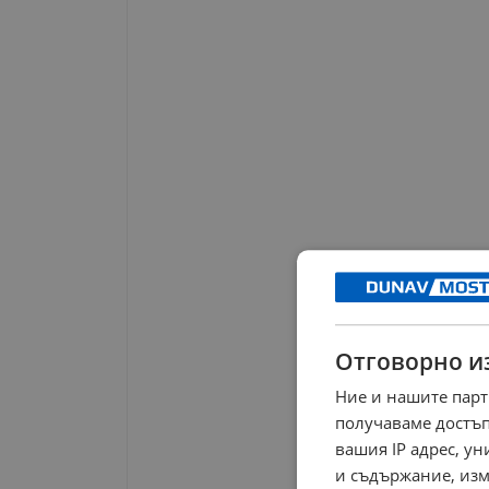
Отговорно и
Ние и нашите парт
получаваме достъп
вашия IP адрес, у
и съдържание, изм