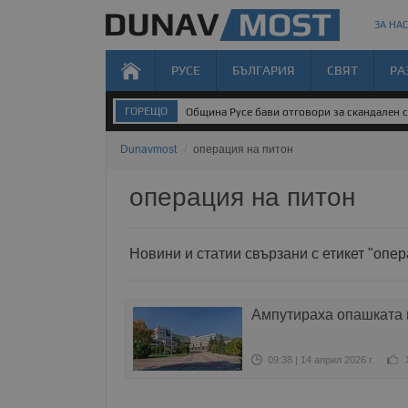
ЗА НАС
РУСЕ
БЪЛГАРИЯ
СВЯТ
РА
ГОРЕЩО
Община Русе бави отговори за скандален 
Dunavmost
/
операция на питон
операция на питон
Новини и статии свързани с етикет "опер
Ампутираха опашката н
09:38 | 14 април 2026 г.