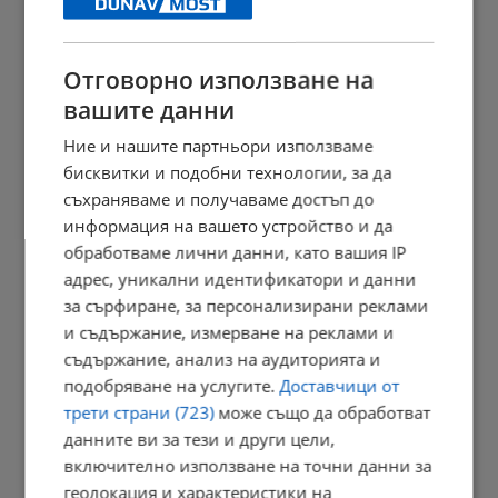
21:03 | 7.8.2026 г.
Отговорно използване на
вашите данни
Сенатът на САЩ одобри нов пакет санкции срещу Русия
Ние и нашите партньори използваме
20:57 | 7.8.2026 г.
бисквитки и подобни технологии, за да
съхраняваме и получаваме достъп до
информация на вашето устройство и да
обработваме лични данни, като вашия IP
Парковете с батерии превърнаха България в енергиен лидер
адрес, уникални идентификатори и данни
20:54 | 7.8.2026 г.
за сърфиране, за персонализирани реклами
и съдържание, измерване на реклами и
съдържание, анализ на аудиторията и
Токов удар уби ято щъркели в Габрово
подобряване на услугите.
Доставчици от
трети страни (723)
може също да обработват
20:51 | 7.8.2026 г.
данните ви за тези и други цели,
включително използване на точни данни за
геолокация и характеристики на