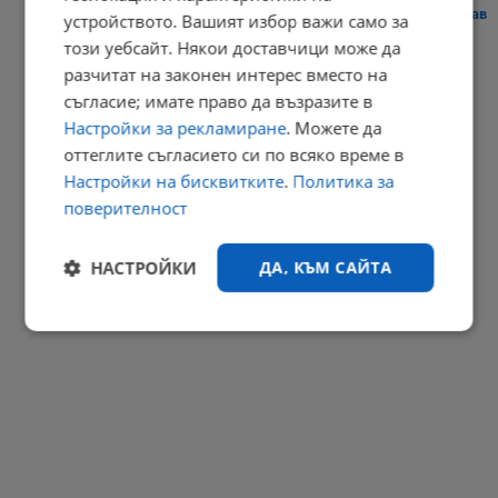
Сателити показаха безпрецедентното пресъхване на река Дунав
устройството. Вашият избор важи само за
този уебсайт. Някои доставчици може да
20:40 | 7.8.2026 г.
разчитат на законен интерес вместо на
РЕКЛАМА
съгласие; имате право да възразите в
Настройки за рекламиране
. Можете да
оттеглите съгласието си по всяко време в
Настройки на бисквитките
.
Политика за
поверителност
НАСТРОЙКИ
ДА, КЪМ САЙТА
Строго
Ефективност
необходимо
Таргетиране
Функционалност