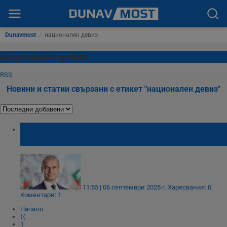
Dunavmost
/
национален девиз
национален девиз
RSS
Новини и статии свързани с етикет "национален девиз"
Костадин Костадинов: Време е да
осъзнаем, че заедно можем всичко
11:55 | 06 септември 2025 г.
Харесвания: 0
Коментари: 1
Начало
⟨⟨
1