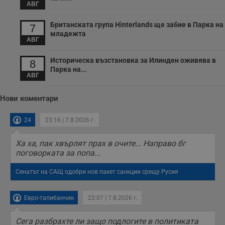
з
АВГ
с
п
о
Британската група Hinterlands ще забие в Парка на
7
р
младежта
п
АВГ
н
п
к
Историческа възстановка за Илинден оживява в
8
ч
Парка на...
п
АВГ
с
б
Нови коментари
__cf_bm
29
Т
Cloudflare Inc.
минути
с
.twitter.com
59
р
24
23:16 | 7.8.2026 г.
секунди
м
б
о
Ха ха, пак хвърлят прах в очите... Направо бг
у
п
поговорката за попа...
о
и
Сенатът на САЩ одобри нов пакет санкции срещу Русия
т
receive-cookie-deprecation
.hit.gemius.pl
1 година
Т
с
Евро-талибанчик
22:07 | 7.8.2026 г.
с
н
н
Сега разбрахте ли защо подлогите в политиката
п