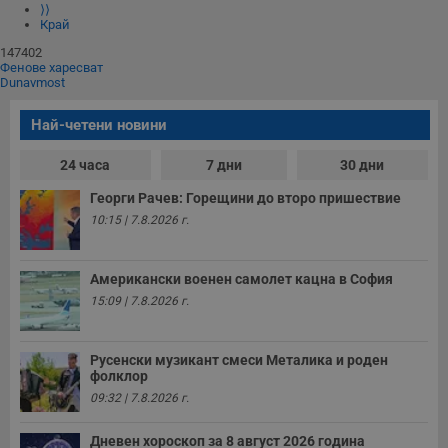
⟩⟩
Край
147402
Фенове харесват
Dunavmost
Най-четени новини
24 часа
7 дни
30 дни
Георги Рачев: Горещини до второ пришествие
10:15 | 7.8.2026 г.
Американски военен самолет кацна в София
15:09 | 7.8.2026 г.
Русенски музикант смеси Металика и роден
фолклор
09:32 | 7.8.2026 г.
Дневен хороскоп за 8 август 2026 година