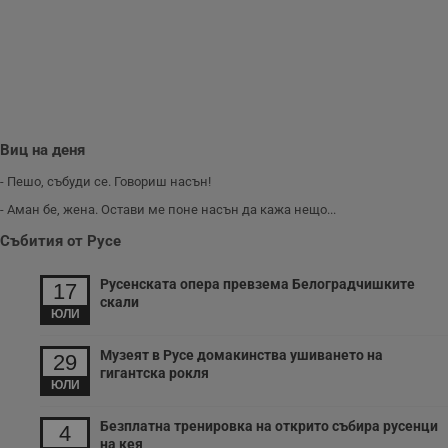
п
и
п
A
т
е
д
н
п
с
у
Виц на деня
и
ф
- Пешо, събуди се. Говориш насън!
н
м
- Аман бе, жена. Остави ме поне насън да кажа нещо...
Т
и
Събития от Русе
п
у
з
Русенската опера превзема Белоградчишките
б
17
скали
VISITOR_PRIVACY_METADATA
5 месеца
Т
ЮЛИ
YouTube
4
с
.youtube.com
седмици
с
Музеят в Русе домакинства ушиването на
с
29
п
гигантска рокля
и
ЮЛИ
п
т
Безплатна тренировка на открито събира русенци
в
4
с
на кея