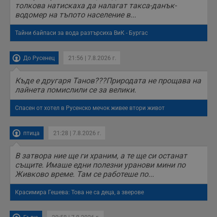
б
толкова натискаха да налагат такса-данък-
п
водомер на тъпото население в...
с
о
с
Тайни байпаси за вода разтърсиха ВиК - Бургас
а
р
у
з
До Русенец
21:56 | 7.8.2026 г.
з
п
Къде е другаря Танов???Природата не прощава на
ASP.NET_SessionId
Сесия
Т
Microsoft
лайнета помислили се за велики.
с
Corporation
D
www.dunavmost.com
п
Спасен от хотел в Русенско мечок живее втори живот
и
т
к
п
птица
21:28 | 7.8.2026 г.
и
у
р
В затвора ние ще ги храним, а те ще си останат
к
същите. Имаше едни полезни уранови мини по
п
Живково време. Там се работеше по...
д
д
п
Красимира Гешева: Това не са деца, а зверове
у