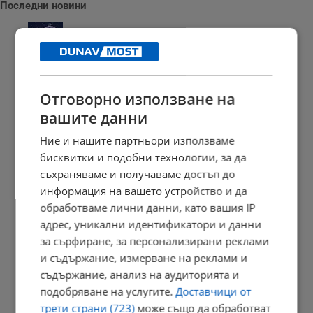
Последни новини
Дневен хороскоп за 8 август 2026 година
Отговорно използване на
15:31 | 7.8.2026 г.
вашите данни
Ние и нашите партньори използваме
бисквитки и подобни технологии, за да
ИАРА пресече нелегална онлайн търговия с миди
съхраняваме и получаваме достъп до
15:27 | 7.8.2026 г.
информация на вашето устройство и да
обработваме лични данни, като вашия IP
адрес, уникални идентификатори и данни
за сърфиране, за персонализирани реклами
МВР издирва Христо Величков
и съдържание, измерване на реклами и
15:24 | 7.8.2026 г.
съдържание, анализ на аудиторията и
подобряване на услугите.
Доставчици от
трети страни (723)
може също да обработват