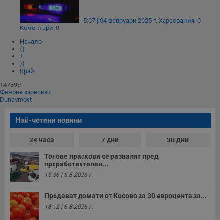
15:07 | 04 февруари 2025 г.
Харесвания: 0
Коментари: 0
Начало
⟨⟨
1
⟩⟩
Край
147399
Фенове харесват
Dunavmost
Най-четени новини
24 часа
7 дни
30 дни
Тонове праскови се развалят пред
преработвателен...
15:36 | 6.8.2026 г.
Продават домати от Косово за 30 евроцента за...
18:12 | 6.8.2026 г.