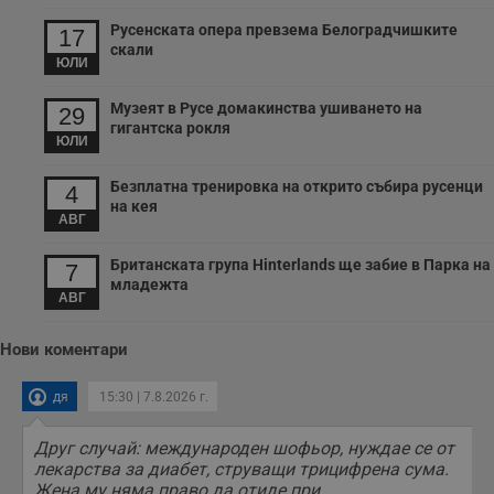
и
п
Русенската опера превзема Белоградчишките
17
т
скали
в
ЮЛИ
с
з
с
Музеят в Русе домакинства ушиването на
29
п
гигантска рокля
о
ЮЛИ
р
п
н
Безплатна тренировка на открито събира русенци
4
п
на кея
к
АВГ
ч
п
с
Британската група Hinterlands ще забие в Парка на
7
б
младежта
АВГ
__cf_bm
29
Т
Cloudflare Inc.
минути
с
.twitter.com
59
р
секунди
м
Нови коментари
б
о
у
дя
15:30 | 7.8.2026 г.
п
о
и
Друг случай: международен шофьор, нуждае се от
т
лекарства за диабет, струващи трицифрена сума.
receive-cookie-deprecation
.hit.gemius.pl
1 година
Т
Жена му няма право да отиде при...