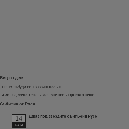
__RequestVerificationToken
Сесия
Т
Microsoft
п
Corporation
ф
www.dunavmost.com
з
п
и
п
A
т
е
д
н
п
с
у
и
ф
н
Виц на деня
м
Т
и
- Пешо, събуди се. Говориш насън!
п
у
- Аман бе, жена. Остави ме поне насън да кажа нещо...
з
б
Събития от Русе
VISITOR_PRIVACY_METADATA
5 месеца
Т
YouTube
4
с
.youtube.com
Джаз под звездите с Биг Бенд Русе
14
седмици
с
с
ЮЛИ
п