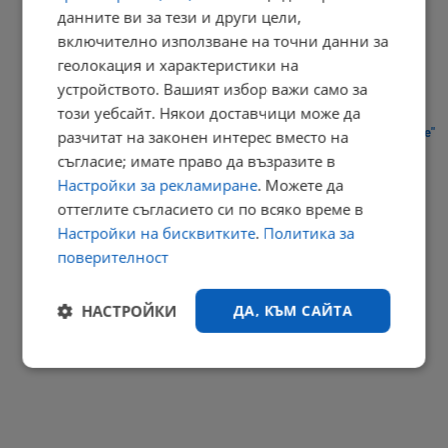
данните ви за тези и други цели,
Американски военен самолет кацна в София
включително използване на точни данни за
15:09 | 7.8.2026 г.
геолокация и характеристики на
устройството. Вашият избор важи само за
този уебсайт. Някои доставчици може да
Намериха разхвърляна отрова зад блок в квартал "Възраждане"
разчитат на законен интерес вместо на
съгласие; имате право да възразите в
15:01 | 7.8.2026 г.
Настройки за рекламиране
. Можете да
РЕКЛАМА
оттеглите съгласието си по всяко време в
Настройки на бисквитките
.
Политика за
поверителност
НАСТРОЙКИ
ДА, КЪМ САЙТА
Строго
Ефективност
необходимо