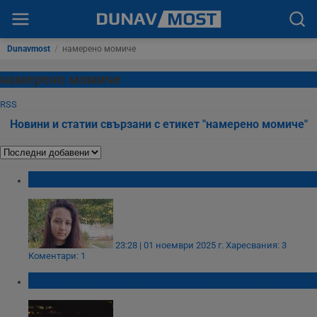
Dunavmost
/
намерено момиче
намерено момиче
RSS
Новини и статии свързани с етикет "намерено момиче"
Намериха 17-годишната Милица от Варна
23:28 | 01 ноември 2025 г.
Харесвания: 3
Коментари: 1
Откриха 13-годишната Габриела в Испания