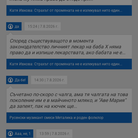
с
с
Катя Ивкова: Страхът от промяната не е излекувал нито един...
н
н
п
б
да
15:24 | 7.8.2026 г.
п
с
о
Според съществуващото в момента
с
а
законодателство личният лекар на баба Х няма
р
право да и изпише лекарствата, ако бабата не е...
у
з
з
Катя Ивкова: Страхът от промяната не е излекувал нито един...
п
ASP.NET_SessionId
Сесия
Т
Microsoft
Да бе!
14:30 | 7.8.2026 г.
с
Corporation
D
www.dunavmost.com
п
и
Съчетано по-скоро с чалга, ама тя чалгата на това
т
поколение им е в майчиното мляко, и "Аве Мария"
к
да запеят, пак на кючек ще...
п
и
у
Русенски музикант смеси Металика и роден фолклор
р
к
п
д
Ааа, не, 1
13:59 | 7.8.2026 г.
д