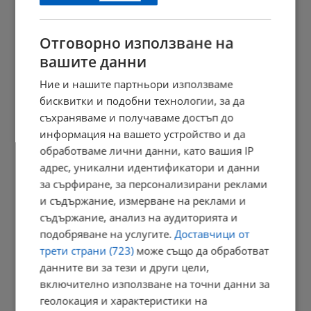
21:03 | 7.8.2026 г.
Отговорно използване на
вашите данни
Сенатът на САЩ одобри нов пакет санкции срещу Русия
Ние и нашите партньори използваме
20:57 | 7.8.2026 г.
бисквитки и подобни технологии, за да
съхраняваме и получаваме достъп до
информация на вашето устройство и да
обработваме лични данни, като вашия IP
Парковете с батерии превърнаха България в енергиен лидер
адрес, уникални идентификатори и данни
20:54 | 7.8.2026 г.
за сърфиране, за персонализирани реклами
и съдържание, измерване на реклами и
съдържание, анализ на аудиторията и
подобряване на услугите.
Доставчици от
Токов удар уби ято щъркели в Габрово
трети страни (723)
може също да обработват
20:51 | 7.8.2026 г.
данните ви за тези и други цели,
включително използване на точни данни за
геолокация и характеристики на