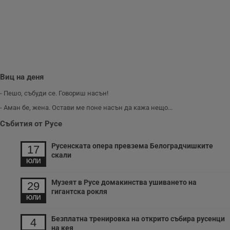
и
п
A
т
е
д
н
п
с
у
Виц на деня
и
ф
н
- Пешо, събуди се. Говориш насън!
м
Т
- Аман бе, жена. Остави ме поне насън да кажа нещо...
и
п
Събития от Русе
у
з
б
Русенската опера превзема Белоградчишките
17
скали
VISITOR_PRIVACY_METADATA
5 месеца
Т
YouTube
ЮЛИ
4
с
.youtube.com
седмици
с
с
Музеят в Русе домакинства ушиването на
29
п
гигантска рокля
и
ЮЛИ
п
т
в
Безплатна тренировка на открито събира русенци
4
с
на кея
з