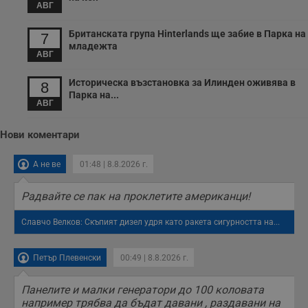
АВГ
с
п
о
Британската група Hinterlands ще забие в Парка на
7
р
младежта
п
АВГ
н
п
к
Историческа възстановка за Илинден оживява в
8
ч
п
Парка на...
АВГ
с
б
__cf_bm
29
Т
Cloudflare Inc.
Нови коментари
минути
с
.twitter.com
59
р
секунди
м
А не ве
01:48 | 8.8.2026 г.
б
о
у
Радвайте се пак на проклетите американци!
п
о
и
Славчо Велков: Скъпият дизел удря като ракета сигурността на...
т
receive-cookie-deprecation
.hit.gemius.pl
1 година
Т
Петър Плевенски
00:49 | 8.8.2026 г.
с
с
н
н
Панелите и малки генератори до 100 коловата
п
например трябва да бъдат давани , раздавани на
б