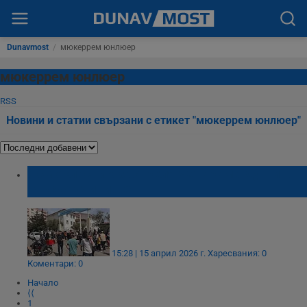
Dunavmost
/
мюкеррем юнлюер
мюкеррем юнлюер
RSS
Новини и статии свързани с етикет "мюкеррем юнлюер"
Осмокласник застреля четирима души в
турско училище
15:28 | 15 април 2026 г.
Харесвания: 0
Коментари: 0
Начало
⟨⟨
1