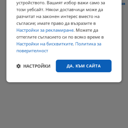
устройството. Вашият избор важи само за
Сателити показаха безпрецедентното пресъхване на река Дунав
този уебсайт. Някои доставчици може да
20:40 | 7.8.2026 г.
разчитат на законен интерес вместо на
РЕКЛАМА
съгласие; имате право да възразите в
Настройки за рекламиране
. Можете да
оттеглите съгласието си по всяко време в
Настройки на бисквитките
.
Политика за
поверителност
НАСТРОЙКИ
ДА, КЪМ САЙТА
Строго
Ефективност
необходимо
Таргетиране
Функционалност