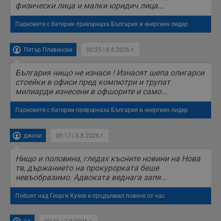
физически лица и малки юридич лица...
п
с
о
Парковете с батерии превърнаха България в енергиен лидер
с
а
р
у
Петър Плевенски
00:25 | 8.8.2026 г.
з
з
п
България нищо не изнася ! Изнасят шепа олигарси
стоейки в офиси пред компютри и трупат
ASP.NET_SessionId
Сесия
Т
Microsoft
с
Corporation
милиарди изнесени в офшорите и само...
D
www.dunavmost.com
п
и
Парковете с батерии превърнаха България в енергиен лидер
т
к
п
джони
00:17 | 8.8.2026 г.
и
у
р
Нищо и половина, гледах късните новини на Нова
к
п
тв, държанието на прокурорката беше
д
невъобразимо. Адвоката веднага запя...
д
п
у
Побоят над Георги Кузев е продължил повече от час