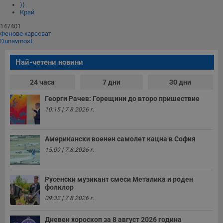
⟩⟩
Край
147401
Фенове харесват
Dunavmost
Най-четени новини
24 часа
7 дни
30 дни
Георги Рачев: Горещини до второ пришествие
10:15 | 7.8.2026 г.
Американски военен самолет кацна в София
15:09 | 7.8.2026 г.
Русенски музикант смеси Металика и роден
фолклор
09:32 | 7.8.2026 г.
Дневен хороскоп за 8 август 2026 година