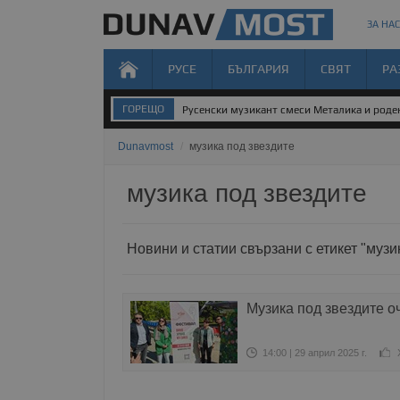
ЗА НАС
РУСЕ
БЪЛГАРИЯ
СВЯТ
РА
ГОРЕЩО
Русенски музикант смеси Металика и род
Dunavmost
/
музика под звездите
музика под звездите
Новини и статии свързани с етикет "музи
Музика под звездите о
14:00 | 29 април 2025 г.