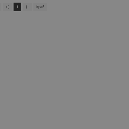
⟨⟨
1
⟩⟩
Край