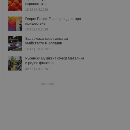
евроцента за...
18:12 | 6.8.2026 г.
Георги Рачев: Горещини до второ
пришествие
10:15 | 7.8.2026 г.
Задържаха десет деца за
убийството в Пловдив
15:43 | 6.8.2026 г.
Русенски музикант смеси Металика
и роден фолклор
09:32 | 7.8.2026 г.
РЕКЛАМА