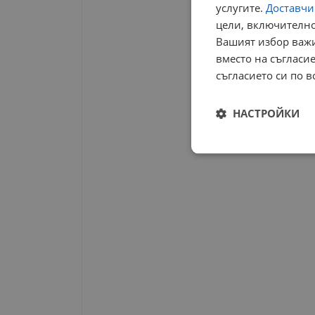
услугите.
Доставчиц
цели, включително
Вашият избор важи
вместо на съгласие
съгласието си по в
НАСТРОЙКИ
Строго
необходимо
Строго н
Строго необходимите б
на акаунта. Уебсайтът 