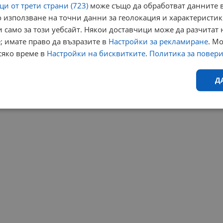
и от трети страни (723)
може също да обработват данните в
 използване на точни данни за геолокация и характеристик
 само за този уебсайт. Някои доставчици може да разчитат 
; имате право да възразите в
Настройки за рекламиране
. М
сяко време в
Настройки на бисквитките
.
Политика за повер
Д
Ефективност
Таргетиране
Функционалност
Н
еобходимо
Ефективност
Таргетиране
Функционалност
Неклас
исквитки позволяват основната функционалност на уебсайта, като потребителско
не може да се използва правилно без строго необходими бисквитки.