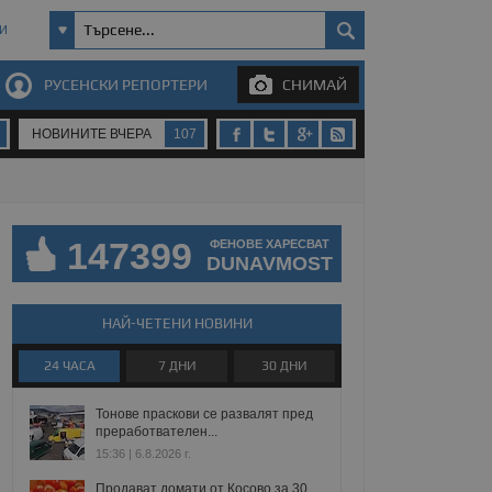
И
РУСЕНСКИ РЕПОРТЕРИ
СНИМАЙ
НОВИНИТЕ ВЧЕРА
107
147399
ФЕНОВЕ ХАРЕСВАТ
DUNAVMOST
НАЙ-ЧЕТЕНИ НОВИНИ
24 ЧАСА
7 ДНИ
30 ДНИ
Тонове праскови се развалят пред
преработвателен...
15:36 | 6.8.2026 г.
Продават домати от Косово за 30