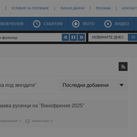
УСЛОВИЯ ЗА ПОЛЗВАНЕ
ЛИЧНИ ДАННИ
РЕКЛАМА
КОНТАКТ
ЗВЛЕЧЕНИЯ
СЪБИТИЯ
ФОТО
ВИДЕО
НОВИНИТЕ ДНЕС
45
ен фолклор
ка под звездите"
чаква русенци на "Винофрения 2025"
Харесвания: 1
Коментари: 0