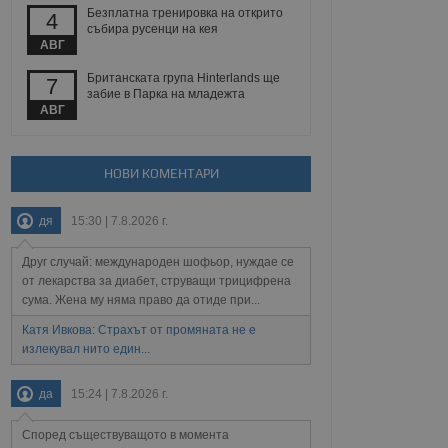
йният потребител може
Безплатна тренировка на открито
4
 уебсайт.
събира русенци на кея
АВГ
Британската група Hinterlands ще
7
забие в Парка на младежта
Описание
АВГ
ребителски
елското поведение и
раници на сайта. Тя
яване на сайта. Тя
не на прегледи на
формация, която е
взаимодействат с
НОВИ КОМЕНТАРИ
нкционалност в целия
прекарано на
редпочитанията на
 сайтове; тя може
дя
15:30 | 7.8.2026 г.
остта на социалните
тора на сайта.
използва новата или
елски взаимодействия
Друг случай: международен шофьор, нуждае се
нето и потребителския
от лекарства за диабет, струващи трицифрена
сума. Жена му няма право да отиде при...
рез събиране на данни
 помага за
Катя Ивкова: Страхът от промяната не е
отребителите се
излекувал нито един...
тапите на тестване.
тистически данни,
да
15:24 | 7.8.2026 г.
 броя на посещенията,
 са били заредени.
елския опит.
Според съществуващото в момента