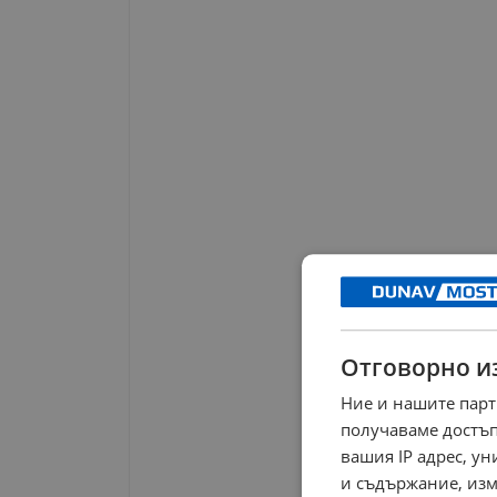
Отговорно и
Ние и нашите парт
получаваме достъп
вашия IP адрес, у
и съдържание, изм