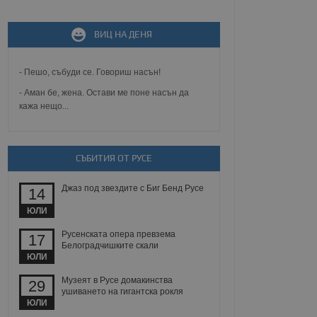
ВИЦ НА ДЕНЯ
не, зададена от уеб
 ASP.NET MVC
спре неразрешеното
т, известно като
- Пешо, събуди се. Говориш насън!
тове. Той не съдържа
щожава при затваряне
- Аман бе, жена. Остави ме поне насън да
кажа нещо...
ение на съгласието на
ст за тяхното
а данни за съгласието
ични политики и
СЪБИТИЯ ОТ РУСЕ
антира, че техните
 сесии.
Джаз под звездите с Биг Бенд Русе
14
аничаване между хората
а, за да се правят
ЮЛИ
хния уебсайт.
Русенската опера превзема
17
сигнализира на
Белоградчишките скали
 на бисквитките,
ЮЛИ
а съответствие и
ндарти и
Музеят в Русе домакинства
29
ушиването на гигантска рокля
ck и предоставя
ЮЛИ
требител използва