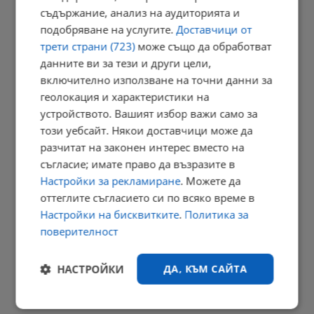
20:25 | 6.8.2026 г.
съдържание, анализ на аудиторията и
подобряване на услугите.
Доставчици от
трети страни (723)
може също да обработват
данните ви за тези и други цели,
Бдение за убития в Пловдив Георги Кузев
включително използване на точни данни за
20:17 | 6.8.2026 г.
геолокация и характеристики на
устройството. Вашият избор важи само за
този уебсайт. Някои доставчици може да
разчитат на законен интерес вместо на
ЕС позволява скриване на полицията в навигациите
съгласие; имате право да възразите в
19:59 | 6.8.2026 г.
Настройки за рекламиране
. Можете да
РЕКЛАМА
оттеглите съгласието си по всяко време в
Настройки на бисквитките
.
Политика за
поверителност
НАСТРОЙКИ
ДА, КЪМ САЙТА
Строго
Ефективност