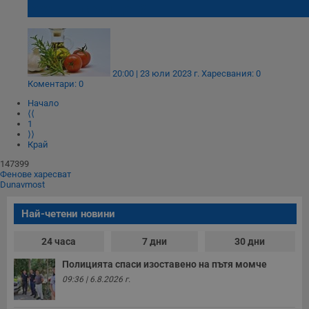
зехтин всеки ден?
20:00 | 23 юли 2023 г.
Харесвания: 0
Коментари: 0
Начало
⟨⟨
1
⟩⟩
Край
147399
Фенове харесват
Dunavmost
Най-четени новини
24 часа
7 дни
30 дни
Полицията спаси изоставено на пътя момче
09:36 | 6.8.2026 г.