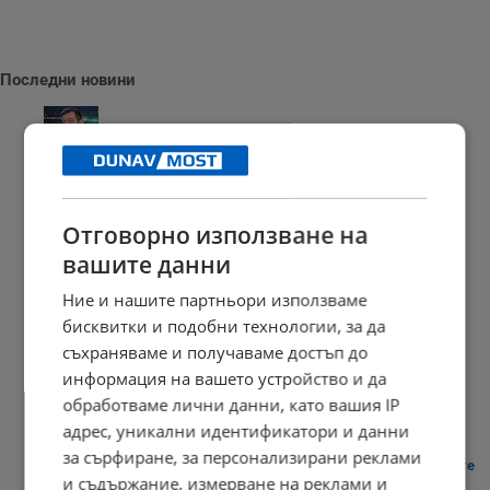
Последни новини
Николай Вълканов: Премахването на двойното обозначаване
няма...
Отговорно използване на
20:50 | 6.8.2026 г.
вашите данни
Ние и нашите партньори използваме
бисквитки и подобни технологии, за да
Умъртвиха най-опасната дива котка в Нова Зеландия
съхраняваме и получаваме достъп до
20:41 | 6.8.2026 г.
информация на вашето устройство и да
обработваме лични данни, като вашия IP
адрес, уникални идентификатори и данни
за сърфиране, за персонализирани реклами
Шофьори пред дилема заради новите цени по бензиностанциите
и съдържание, измерване на реклами и