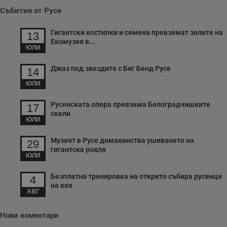
VISITOR_PRIVACY_METADATA
5 месеца
Т
YouTube
Събития от Русе
4
с
.youtube.com
седмици
с
с
Гигантски костилки и семена превземат залите на
п
13
и
Екомузея в...
п
ЮЛИ
т
в
Джаз под звездите с Биг Бенд Русе
с
14
з
с
ЮЛИ
п
о
р
Русенската опера превзема Белоградчишките
17
п
скали
н
ЮЛИ
п
к
ч
Музеят в Русе домакинства ушиването на
29
п
гигантска рокля
с
ЮЛИ
б
__cf_bm
29
Т
Cloudflare Inc.
Безплатна тренировка на открито събира русенци
4
минути
с
.twitter.com
на кея
59
р
АВГ
секунди
м
б
о
Нови коментари
у
п