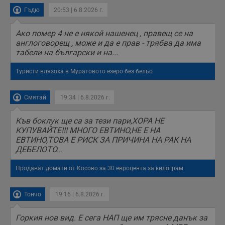
о
Гъдю
20:53 | 6.8.2026 г.
и
т
Ако помер 4 не е някой нашенец , правещ се на
receive-cookie-deprecation
.hit.gemius.pl
1 година
Т
с
англоговорещ , може и да е прав - трябва да има
с
табели на български и на...
н
н
п
Туристи влязоха в Муратовото езеро без бельо
б
п
с
о
Смятай
19:34 | 6.8.2026 г.
с
а
р
Къв боклук ще са за тези пари,ХОРА НЕ
у
КУПУВАЙТЕ!!! МНОГО ЕВТИНО,НЕ Е НА
з
ЕВТИНО,ТОВА Е РИСК ЗА ПРИЧИНА НА РАК НА
з
п
ДЕБЕЛОТО...
ASP.NET_SessionId
Сесия
Т
Microsoft
с
Продават домати от Косово за 30 евроцента за килограм
Corporation
D
www.dunavmost.com
п
и
Тончо
19:16 | 6.8.2026 г.
т
к
п
Горкия нов вид. Е сега НАП ще им трясне данък за
и
у