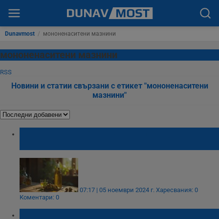
Dunavmost
/
мононенаситени мазнини
мононенаситени мазнини
RSS
Новини и статии свързани с етикет "мононенаситени
мазнини"
Кои са основните разлики между олиото и
зехтина?
07:17 | 05 ноември 2024 г.
Харесвания: 0
Коментари: 0
Какво ще се случи с тялото, ако ядем