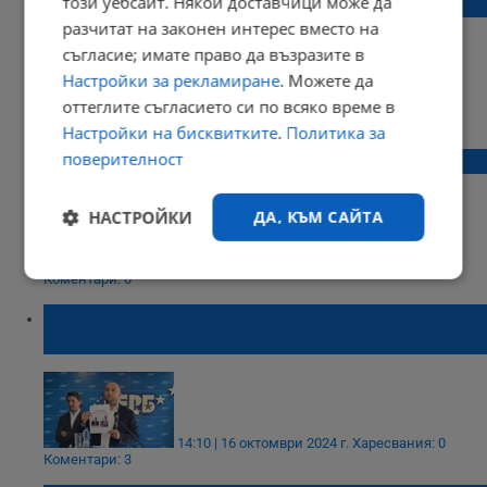
този уебсайт. Някои доставчици може да
си сграда до средата на 2025 година
разчитат на законен интерес вместо на
съгласие; имате право да възразите в
Настройки за рекламиране
. Можете да
оттеглите съгласието си по всяко време в
17:11 | 12 ноември 2024 г.
Харесвания: 1
Коментари: 0
Настройки на бисквитките
.
Политика за
поверителност
НАТФИЗ връчи наградите „Най-най-най”
НАСТРОЙКИ
ДА, КЪМ САЙТА
22:00 | 01 ноември 2024 г.
Харесвания: 2
Коментари: 0
Строго
Ефективност
необходимо
ГЕРБ алармира за значително оскъпяване
на пътната инфраструктура в София
Таргетиране
Функционалност
14:10 | 16 октомври 2024 г.
Харесвания: 0
Коментари: 3
Некласифицирани