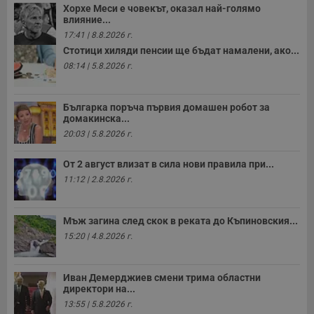
о
Хорхе Меси е човекът, оказал най-голямо
р
влияние...
п
н
17:41 | 8.8.2026 г.
п
Стотици хиляди пенсии ще бъдат намалени, ако...
к
ч
08:14 | 5.8.2026 г.
п
с
б
Българка поръча първия домашен робот за
__cf_bm
29
Т
Cloudflare Inc.
домакинска...
минути
с
.twitter.com
59
р
20:03 | 5.8.2026 г.
секунди
м
б
о
От 2 август влизат в сила нови правила при...
у
11:12 | 2.8.2026 г.
п
о
и
т
Мъж загина след скок в реката до Къпиновския...
receive-cookie-deprecation
.hit.gemius.pl
1 година
Т
15:20 | 4.8.2026 г.
с
с
н
н
Иван Демерджиев смени трима областни
п
директори на...
б
п
13:55 | 5.8.2026 г.
с