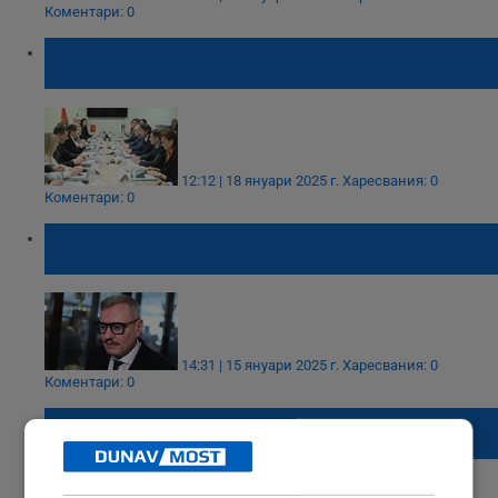
Коментари: 0
Нова самолетна линия свързва София и
Подгорица
12:12 | 18 януари 2025 г.
Харесвания: 0
Коментари: 0
Евтим Милошев: Напускам поста с добри
чувства
14:31 | 15 януари 2025 г.
Харесвания: 0
Коментари: 0
Запалиха светлините на Коледната елха в
София