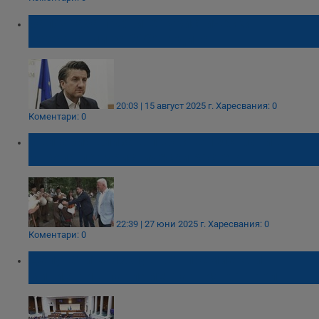
Започнаха първите туристически
резервации за 2026 година
20:03 | 15 август 2025 г.
Харесвания: 0
Коментари: 0
България влиза в първите 10 страни в
Европа по туристически растеж
22:39 | 27 юни 2025 г.
Харесвания: 0
Коментари: 0
Депутатите изслушват премиера и
министри в парламентарния контрол