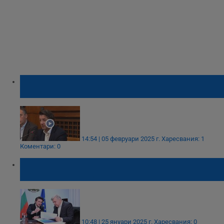
Изграждат гаранционен фонд в защита на
туристите
14:54 | 05 февруари 2025 г.
Харесвания: 1
Коментари: 0
Манол Генов: Морето ни е защитено от
петролното замърсяване
10:48 | 25 януари 2025 г.
Харесвания: 0