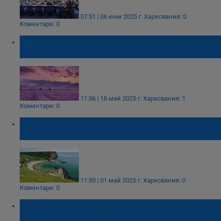
07:51 | 06 юни 2025 г.
Харесвания: 0
Коментари: 0
Българският туристически портал има
ново име
11:36 | 18 май 2025 г.
Харесвания: 1
Коментари: 0
Министерството на туризма поема
контрола над плаж "Болата"
11:59 | 01 май 2025 г.
Харесвания: 0
Коментари: 0
Само 50 от 180 къмпинга в България са
законни, реформа в сектора е