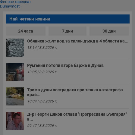
Фенове харесват
A
Dunavmost
т
е
д
Най-четени новини
н
п
с
24 часа
7 дни
30 дни
у
и
ф
Обявиха жълт код за силен дъжд в 4 области на...
н
18:14 | 8.8.2026 г.
м
Т
и
п
Румъния потопи втора баржа в Дунав
у
з
13:05 | 8.8.2026 г.
б
VISITOR_PRIVACY_METADATA
5 месеца
Т
YouTube
4
с
.youtube.com
Трима души пострадаха при тежка катастрофа
седмици
с
край...
с
п
10:04 | 8.8.2026 г.
и
п
т
Д-р Георги Дяков оглави "Прогресивна България"
в
в...
с
з
09:47 | 8.8.2026 г.
с
п