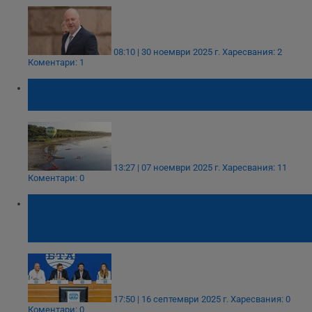
08:10 | 30 ноември 2025 г.
Харесвания: 2
Коментари: 1
България готви мащабни събития за
Дунавския регион през 2026 година
13:27 | 07 ноември 2025 г.
Харесвания: 11
Коментари: 0
Министерство на туризма стартира
националната кампания „Следвай пътя на
виното"
17:50 | 16 септември 2025 г.
Харесвания: 0
Коментари: 0