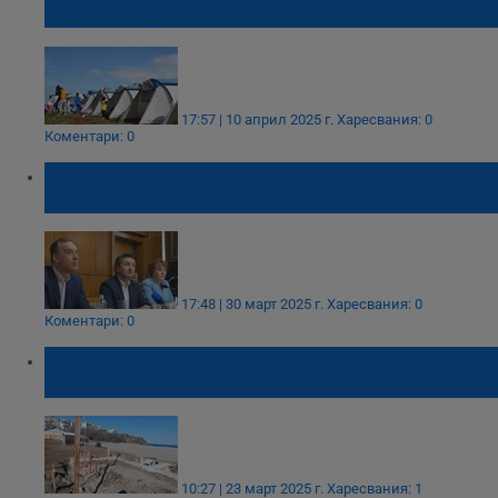
наложителна
17:57 | 10 април 2025 г.
Харесвания: 0
Коментари: 0
Мирослав Боршош иска създаване на
"туристическа полиция"
17:48 | 30 март 2025 г.
Харесвания: 0
Коментари: 0
Министерството на туризма разпореди
проверка на плаж Бутамята
10:27 | 23 март 2025 г.
Харесвания: 1