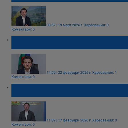
08:57 | 19 март 2026 г.
Харесвания: 0
Коментари: 0
Създават асоциация за изграждане на нов
имидж на страната ни
14:05 | 22 февруари 2026 г.
Харесвания: 1
Коментари: 0
Туристите в България се увеличиха, но
престоят им става все по-кратък
11:09 | 17 февруари 2026 г.
Харесвания: 0
Коментари: 0