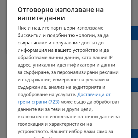
Отговорно използване на
19:50 | 01 декември 2024 г.
Харесвания: 1
вашите данни
Коментари: 0
Ние и нашите партньори използваме
Столична община: Коледната елха не е
бисквитки и подобни технологии, за да
опасна
съхраняваме и получаваме достъп до
информация на вашето устройство и да
обработваме лични данни, като вашия IP
адрес, уникални идентификатори и данни
17:04 | 01 декември 2024 г.
Харесвания: 0
Коментари: 0
за сърфиране, за персонализирани реклами
и съдържание, измерване на реклами и
Мирослав Боршош: Коледната елха в
съдържание, анализ на аудиторията и
София се крепи на няколко винта и пясък
подобряване на услугите.
Доставчици от
трети страни (723)
може също да обработват
данните ви за тези и други цели,
включително използване на точни данни за
13:30 | 01 декември 2024 г.
Харесвания: 1
Коментари: 0
геолокация и характеристики на
устройството. Вашият избор важи само за
Румънската гимназия остава в сегашната