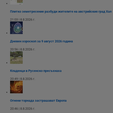
или старата
оператора на
версия на
сайта.
интерфейса на
Youtube.
Плитко земетресение разбуди жителите на австрийския град Хал
_sharedID_cst
.dunavmost.com
11
Тази бисквитка се
месеца 4
използва за
21:03 | 8.8.2026 г.
седмици
проследяване на
потребителски
взаимодействия и
ангажираност на
уебсайта за
подобряване на
Дневен хороскоп за 9 август 2026 година
обслужването и
потребителския
опит.
20:56 | 8.8.2026 г.
Gtest
1
Тази бисквитка се
Gemius
седмица
използва за A/B
.hit.gemius.pl
тестване на
уебсайта чрез
събиране на
Кладенци в Русенско пресъхнаха
данни за
поведението и
20:49 | 8.8.2026 г.
взаимодействието
на посетителите.
Той помага за
подобряване на
потребителския
опит, като
Огнени торнада застрашават Европа
разбира как
потребителите се
20:46 | 8.8.2026 г.
ангажират с
различни