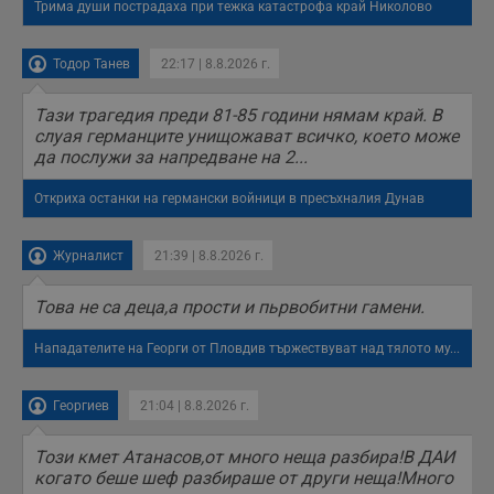
Трима души пострадаха при тежка катастрофа край Николово
Тодор Танев
22:17 | 8.8.2026 г.
Тази трагедия преди 81-85 години нямам край. В
слуая германците унищожават всичко, което може
да послужи за напредване на 2...
Откриха останки на германски войници в пресъхналия Дунав
Журналист
21:39 | 8.8.2026 г.
Това не са деца,а прости и пьрвобитни гамени.
Нападателите на Георги от Пловдив тържествуват над тялото му...
Георгиев
21:04 | 8.8.2026 г.
Този кмет Атанасов,от много неща разбира!В ДАИ
когато беше шеф разбираше от други неща!Много