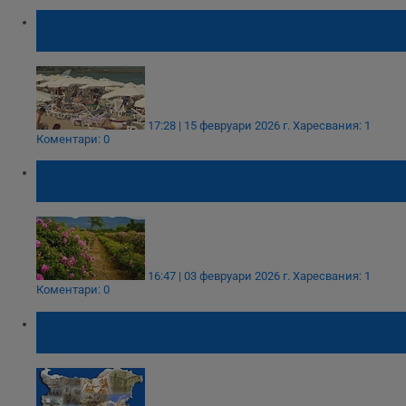
Рекордно увеличение на румънските
туристи в България през 2025 година
17:28 | 15 февруари 2026 г.
Харесвания: 1
Коментари: 0
Държавата подкрепи Розовата долина за
списъка на ЮНЕСКО
16:47 | 03 февруари 2026 г.
Харесвания: 1
Коментари: 0
Държавата налива 80 милиона лева в
културен туризъм