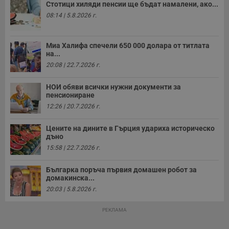
Стотици хиляди пенсии ще бъдат намалени, ако...
о
с
08:14 | 5.8.2026 г.
а
р
у
з
Миа Халифа спечели 650 000 долара от титлата
з
на...
п
20:08 | 22.7.2026 г.
ASP.NET_SessionId
Сесия
Т
Microsoft
с
Corporation
D
www.dunavmost.com
НОИ обяви всички нужни документи за
п
пенсиониране
и
т
12:26 | 20.7.2026 г.
к
п
и
Цените на дините в Гърция удариха историческо
у
дъно
р
15:58 | 22.7.2026 г.
к
п
д
Българка поръча първия домашен робот за
д
п
домакинска...
у
20:03 | 5.8.2026 г.
РЕКЛАМА