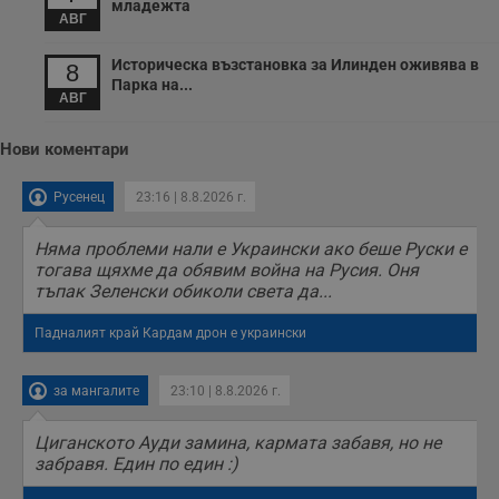
младежта
АВГ
Историческа възстановка за Илинден оживява в
8
Парка на...
АВГ
Нови коментари
Русенец
23:16 | 8.8.2026 г.
Няма проблеми нали е Украински ако беше Руски е
тогава щяхме да обявим война на Русия. Оня
тъпак Зеленски обиколи света да...
Падналият край Кардам дрон е украински
за мангалите
23:10 | 8.8.2026 г.
Циганското Ауди замина, кармата забавя, но не
забравя. Един по един :)