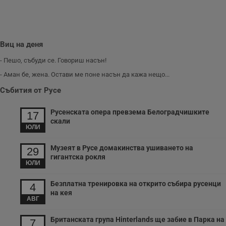
Виц на деня
- Пешо, събуди се. Говориш насън!
- Аман бе, жена. Остави ме поне насън да кажа нещо...
Събития от Русе
Русенската опера превзема Белоградчишките
17
скали
ЮЛИ
Музеят в Русе домакинства ушиването на
29
гигантска рокля
ЮЛИ
Безплатна тренировка на открито събира русенци
4
на кея
АВГ
Британската група Hinterlands ще забие в Парка на
7