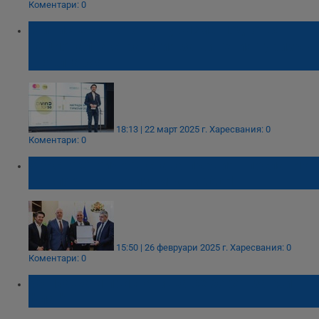
Коментари: 0
Министерството на туризма подготвя
национална стратегия за винения туризъм
в България
18:13 | 22 март 2025 г.
Харесвания: 0
Коментари: 0
Христо Стоичков става първият посланик
на спортния туризъм към ООН
15:50 | 26 февруари 2025 г.
Харесвания: 0
Коментари: 0
30 плажа и пристанища се борят за "Син
флаг"