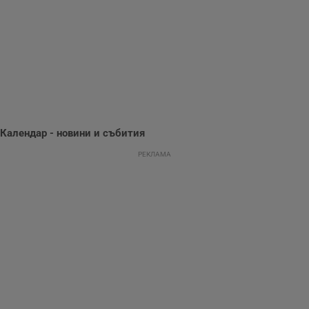
потребителското
поведение и
предпочитания.
Тази информация
се използва, за да
се оптимизира
представянето на
уебсайта и да
направят
рекламните
съобщения по-
важни за
потребителя.
Календар - новини и събития
РЕКЛАМА