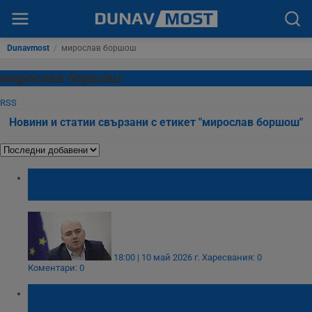
Dunavmost
/
мирослав боршош
мирослав боршош
RSS
Новини и статии свързани с етикет "мирослав боршош"
Илин Димитров започва пълен одит на
туристическото министерство
18:00 | 10 май 2026 г.
Харесвания: 0
Коментари: 0
Мирослав Боршош: Управлението свали
ГЕРБ на второ място