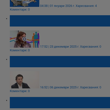
04:38 | 01 януари 2026 г.
Харесвания: 4
Коментари: 0
Поли Карастоянова: Пакетът от 8000 лева
във Велинград е добра новина
17:52 | 23 декември 2025 г.
Харесвания: 0
Коментари: 0
Мирослав Боршош: Очакваме един добър
зимен сезон
16:52 | 06 декември 2025 г.
Харесвания: 0
Коментари: 0
Росен Желязков замина за Рим за
представянето на Обиколката на Италия