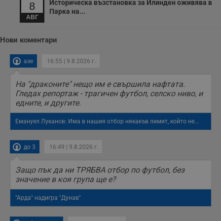
Историческа възстановка за Илинден оживява в
8
у
Парка на...
п
АВГ
о
и
т
Нови коментари
receive-cookie-deprecation
.hit.gemius.pl
1 година
Т
с
азе
16:55 | 9.8.2026 г.
с
н
н
п
На "драконите" нещо им е свършила нафтата.
б
Гледах репортаж - трагичен футбол, селско ниво, и
п
едните, и другите.
с
о
с
Емануел Луканов: Има в нашия отбор някакъв лимит, който не...
а
р
у
з
до 3
16:49 | 9.8.2026 г.
з
п
Защо пък да ни ТРЯБВА отбор по футбол, без
ASP.NET_SessionId
Сесия
Т
Microsoft
значение в коя група ще е?
с
Corporation
D
www.dunavmost.com
п
"Арда" надигра "Дунав"
и
т
к