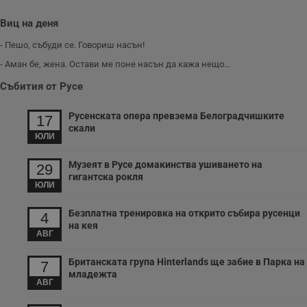
б
Виц на деня
VISITOR_PRIVACY_METADATA
5 месеца
Т
YouTube
4
с
.youtube.com
- Пешо, събуди се. Говориш насън!
седмици
с
с
- Аман бе, жена. Остави ме поне насън да кажа нещо...
п
и
п
Събития от Русе
т
в
с
Русенската опера превзема Белоградчишките
17
з
скали
с
ЮЛИ
п
о
р
Музеят в Русе домакинства ушиването на
29
п
гигантска рокля
н
ЮЛИ
п
к
ч
Безплатна тренировка на открито събира русенци
4
п
на кея
с
АВГ
б
__cf_bm
29
Т
Cloudflare Inc.
Британската група Hinterlands ще забие в Парка на
7
минути
с
.twitter.com
младежта
59
р
АВГ
секунди
м
б
о