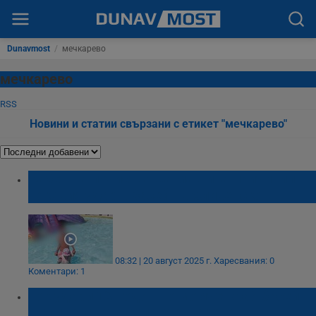
Dunavmost
/
мечкарево
мечкарево
RSS
Новини и статии свързани с етикет "мечкарево"
Кабел на почистваща машина причинил
токовия удар в басейн в Сливенско
08:32 | 20 август 2025 г.
Харесвания: 0
Коментари: 1
Ток удари 12-годишно момче край басейн
в сливенското село Мечкарево