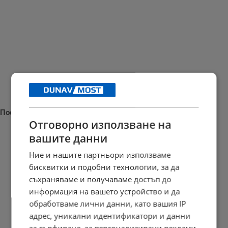
Последни новини
Отговорно използване на
вашите данни
Ние и нашите партньори използваме
Откриха пълен с амфори древен кораб край Сицилия
бисквитки и подобни технологии, за да
съхраняваме и получаваме достъп до
16:48 | 9.8.2026 г.
информация на вашето устройство и да
обработваме лични данни, като вашия IP
адрес, уникални идентификатори и данни
Властите в Индонезия заловиха кетамин за 100 милиона евро