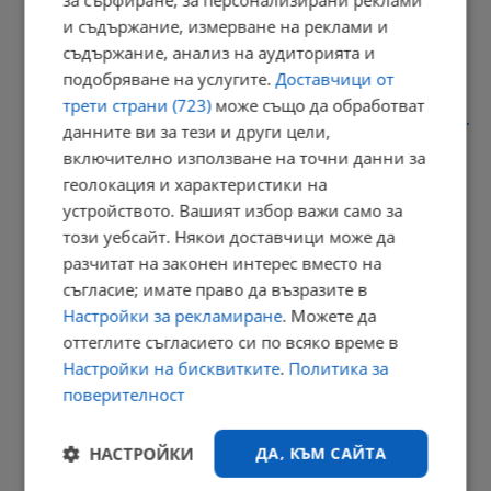
за сърфиране, за персонализирани реклами
и съдържание, измерване на реклами и
16:35 | 9.8.2026 г.
съдържание, анализ на аудиторията и
подобряване на услугите.
Доставчици от
трети страни (723)
може също да обработват
Задържаха дрогиран шофьор след опит за подкуп на полицаи...
данните ви за тези и други цели,
включително използване на точни данни за
16:30 | 9.8.2026 г.
геолокация и характеристики на
устройството. Вашият избор важи само за
този уебсайт. Някои доставчици може да
Испания провери 200 пътници на влизане от Италия
разчитат на законен интерес вместо на
16:18 | 9.8.2026 г.
съгласие; имате право да възразите в
Настройки за рекламиране
. Можете да
оттеглите съгласието си по всяко време в
Настройки на бисквитките
.
Политика за
Гори бивше училище в центъра на Монтана
поверителност
16:14 | 9.8.2026 г.
РЕКЛАМА
НАСТРОЙКИ
ДА, КЪМ САЙТА