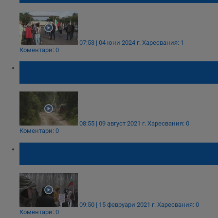
07:53 | 04 юни 2024 г.
Харесвания: 1
Коментари: 0
Жители на вилна зона останаха без достъп
до имотите си в Ботевградско
08:55 | 09 август 2021 г.
Харесвания: 0
Коментари: 0
„Любовно писмо до АПИ” от жителите на
Приморско и Царево
09:50 | 15 февруари 2021 г.
Харесвания: 0
Коментари: 0