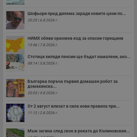
Шофьори пред дилема заради новите цени по...
20:25 | 6.8.2026 г.
НИМХ обяви оранжев код за опасни горещини
13:46 | 7.8.2026 г.
Стотици хиляди пенсии ще бъдат намалени, ако...
08:14 | 5.8.2026 г.
Българка поръча първия домашен робот за
домакинска...
20:03 | 5.8.2026 г.
От 2 август влизат в сила нови правила при...
11:12 | 2.8.2026 г.
Мъж загина след скок в реката до Къпиновския...