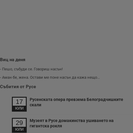
м
Т
и
п
у
з
б
VISITOR_PRIVACY_METADATA
5 месеца
Т
YouTube
4
с
.youtube.com
седмици
с
с
п
и
Виц на деня
п
т
в
- Пешо, събуди се. Говориш насън!
с
з
- Аман бе, жена. Остави ме поне насън да кажа нещо...
с
п
Събития от Русе
о
р
п
Русенската опера превзема Белоградчишките
17
н
скали
п
ЮЛИ
к
ч
п
Музеят в Русе домакинства ушиването на
29
с
гигантска рокля
б
ЮЛИ