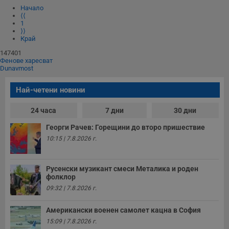
Начало
⟨⟨
1
⟩⟩
Край
147401
Фенове харесват
Dunavmost
Най-четени новини
24 часа
7 дни
30 дни
Георги Рачев: Горещини до второ пришествие
10:15 | 7.8.2026 г.
Русенски музикант смеси Металика и роден
фолклор
09:32 | 7.8.2026 г.
Американски военен самолет кацна в София
15:09 | 7.8.2026 г.