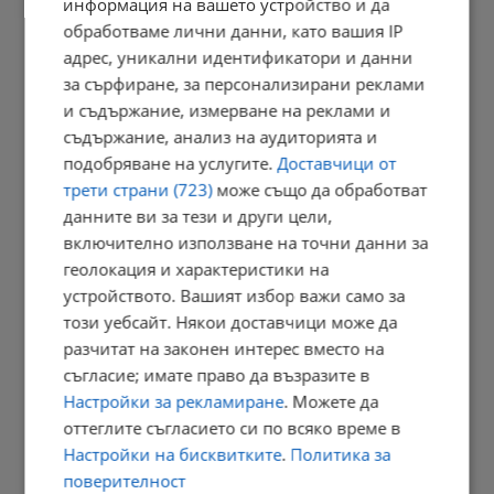
информация на вашето устройство и да
обработваме лични данни, като вашия IP
Земетресение разлюля Вранча и днес следобед
адрес, уникални идентификатори и данни
18:25 | 7.8.2026 г.
за сърфиране, за персонализирани реклами
и съдържание, измерване на реклами и
съдържание, анализ на аудиторията и
подобряване на услугите.
Доставчици от
Тайни байпаси за вода разтърсиха ВиК - Бургас
трети страни (723)
може също да обработват
18:04 | 7.8.2026 г.
данните ви за тези и други цели,
включително използване на точни данни за
геолокация и характеристики на
устройството. Вашият избор важи само за
Спасен от хотел в Русенско мечок живее втори живот
този уебсайт. Някои доставчици може да
17:57 | 7.8.2026 г.
разчитат на законен интерес вместо на
съгласие; имате право да възразите в
Настройки за рекламиране
. Можете да
оттеглите съгласието си по всяко време в
Китай заобикаля европейските мита през Мароко и Турция
Настройки на бисквитките
.
Политика за
17:54 | 7.8.2026 г.
поверителност