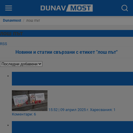
Dunavmost
/
лош път
лош път
RSS
Новини и статии свързани с етикет "лош път"
ТИР-ът, убил на Сияна, се е движил с
превишена скорост
15:52 | 09 април 2025 г.
Харесвания: 1
Коментари: 6
Жители на Гълъбово протестират заради
лошото състояние на път