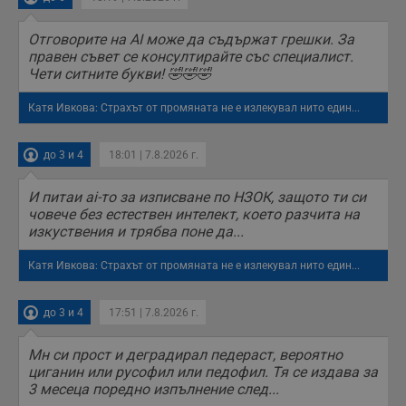
D
www.dunavmost.com
п
и
Отговорите на AI може да съдържат грешки. За
т
правен съвет се консултирайте със специалист.
к
п
Чети ситните букви! 🤣🤣🤣
и
у
р
Катя Ивкова: Страхът от промяната не е излекувал нито един...
к
п
д
до 3 и 4
18:01 | 7.8.2026 г.
д
п
у
И питаи ai-то за изписване по НЗОК, защото ти си
човече без естествен интелект, което разчита на
изкуствения и трябва поне да...
Катя Ивкова: Страхът от промяната не е излекувал нито един...
Доставчик
/
Валиден
Валиден
Име
Име
Доставчик
/
Домейн
Описание
Описание
Домейн
Доставчик
/
до
Валиден
до
Име
Описание
Домейн
до
_sharedID
__Secure-
.dunavmost.com
.youtube.com
11
Тази бисквитка се
5 месеца
до 3 и 4
17:51 | 7.8.2026 г.
ROLLOUT_TOKEN
месеца 4
използва, за да се
4
__gfp_s_64b
.vbox7.com
1 година
Тази бисквитка се
Доставчик
/
Валиден
Име
Описание
седмици
даде възможност
седмици
използва за
Домейн
до
за потребителски
проследяване на
Мн си прост и деградирал педераст, вероятно
преживявания и
cfzs_google-
.dunavmost.com
Сесия
потребителското
YSC
Сесия
Тази бисквитка е
Google LLC
циганин или русофил или педофил. Тя се издава за
функционалности,
analytics_v4
поведение и
настроена от
.youtube.com
споделени на
ангажираност за
3 месеца поредно изпълнение след...
YouTube за
различни
__Secure-YNID
.youtube.com
5 месеца
подобряване на
проследяване на