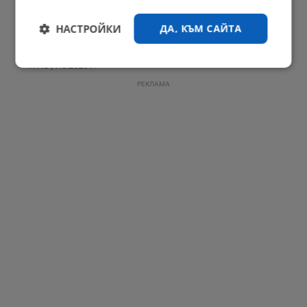
НАСТРОЙКИ
ДА, КЪМ САЙТА
Деца предадоха изгубен телефон в центъра на Русе
17:48 | 7.8.2026 г.
Строго
Ефективност
необходимо
РЕКЛАМА
Таргетиране
Функционалност
Некласифицирани
Строго необходимо
Ефективност
Таргетиране
Функционалност