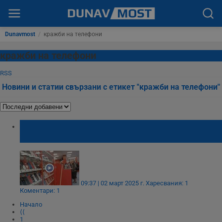
Dunavmost
/
кражби на телефони
кражби на телефони
RSS
Новини и статии свързани с етикет "кражби на телефони"
Епидемия от кражби на телефони на
Острова
09:37 | 02 март 2025 г.
Харесвания: 1
Коментари: 1
Начало
⟨⟨
1