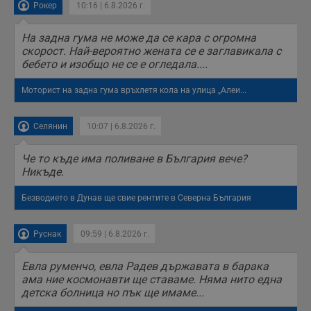
н
Рокер
10:16 | 6.8.2026 г.
п
б
п
На задна гума не може да се кара с огромна
с
о
скорост. Най-вероятно жената се е заглавикала с
с
бебето и изобщо не се е огледала....
а
р
у
Моторист на задна гума връхлетя кола на улица „Алеи...
з
з
п
Селянин
10:07 | 6.8.2026 г.
ASP.NET_SessionId
Сесия
Т
Microsoft
с
Corporation
D
Че то къде има поливане в България вече?
www.dunavmost.com
п
Никъде.
и
т
к
Безводието в Дунав ще свие рентите в Северна България
п
и
у
Руснак
09:59 | 6.8.2026 г.
р
к
п
д
Евла руменчо, евла Радев държавата в барака
д
ама ние космонавти ще ставаме. Няма нито една
п
детска болница но пък ще имаме...
у