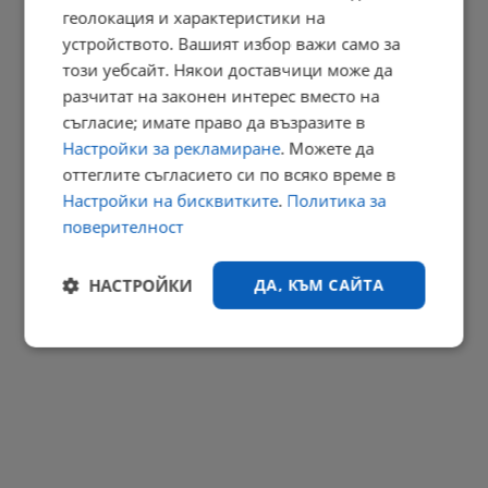
геолокация и характеристики на
Кулинарен фестивал събира майстори на обредни хлябове в...
устройството. Вашият избор важи само за
09:46 | 6.8.2026 г.
този уебсайт. Някои доставчици може да
разчитат на законен интерес вместо на
РЕКЛАМА
съгласие; имате право да възразите в
Настройки за рекламиране
. Можете да
оттеглите съгласието си по всяко време в
Настройки на бисквитките
.
Политика за
поверителност
НАСТРОЙКИ
ДА, КЪМ САЙТА
Строго
Ефективност
необходимо
Таргетиране
Функционалност