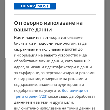
10:20 | 6.8.2026 г.
Отговорно използване на
Откриха две нови кули в средновековния град Русокастро
вашите данни
10:16 | 6.8.2026 г.
Ние и нашите партньори използваме
бисквитки и подобни технологии, за да
съхраняваме и получаваме достъп до
информация на вашето устройство и да
Боян Рашев: България печели от енергийната криза
обработваме лични данни, като вашия IP
10:13 | 6.8.2026 г.
адрес, уникални идентификатори и данни
за сърфиране, за персонализирани реклами
и съдържание, измерване на реклами и
съдържание, анализ на аудиторията и
Бившето летище "Доброславци" става мащабен космически
център
подобряване на услугите.
Доставчици от
трети страни (723)
може също да обработват
09:53 | 6.8.2026 г.
данните ви за тези и други цели,
включително използване на точни данни за