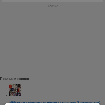
РЕКЛАМА
Последни новини
МВР удари търговците на ментета в комплекс "Златни пясъци"