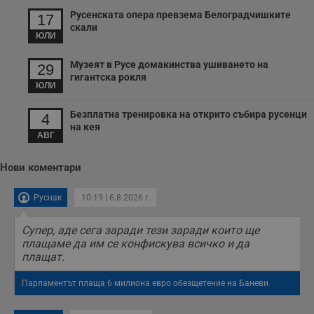
с
Русенската опера превзема Белоградчишките
17
з
скали
с
ЮЛИ
п
о
р
Музеят в Русе домакинства ушиването на
29
п
гигантска рокля
н
ЮЛИ
п
к
ч
Безплатна тренировка на открито събира русенци
4
п
на кея
с
АВГ
б
__cf_bm
29
Т
Cloudflare Inc.
Нови коментари
минути
с
.twitter.com
59
р
секунди
м
б
Руснак
10:19 | 6.8.2026 г.
о
у
п
Супер, аде сега заради тези заради които ще
о
плащаме да им се конфискува всичко и да
и
т
плащат.
receive-cookie-deprecation
.hit.gemius.pl
1 година
Т
Парламентът плаща 6 милиона евро обезщетение на Баневи
с
с
н