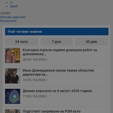
⟩⟩
Край
147397
Фенове харесват
Dunavmost
Най-четени новини
24 часа
7 дни
30 дни
Българка поръча първия домашен робот за
домакинска...
20:03 | 5.8.2026 г.
Иван Демерджиев смени трима областни
директори на...
13:55 | 5.8.2026 г.
Дневен хороскоп за 6 август 2026 година
17:05 | 5.8.2026 г.
Подготвят закриване на РЗИ като