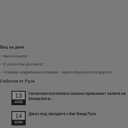
www.dunavmost.com
з
п
и
п
A
т
е
д
н
п
с
Виц на деня
у
и
ф
– Много е жега!
н
м
– Е, колко пък да е жега?
Т
и
– Отварям хладилника и гледам – едната бира изпила другата...
п
у
Събития от Русе
з
б
Гигантски костилки и семена превземат залите на
13
VISITOR_PRIVACY_METADATA
5 месеца
Т
YouTube
Екомузея в...
4
с
.youtube.com
ЮЛИ
седмици
с
с
п
Джаз под звездите с Биг Бенд Русе
14
и
п
ЮЛИ
т
в