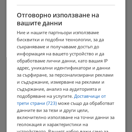
11:41 | 9.8.2026 г.
Отговорно използване на
вашите данни
Ние и нашите партньори използваме
Повечето от употребяващите дрога не знаят, че купуват...
бисквитки и подобни технологии, за да
11:34 | 9.8.2026 г.
съхраняваме и получаваме достъп до
информация на вашето устройство и да
обработваме лични данни, като вашия IP
Убийството в Пловдив освети "ловците на педофили"
адрес, уникални идентификатори и данни
за сърфиране, за персонализирани реклами
11:30 | 9.8.2026 г.
и съдържание, измерване на реклами и
съдържание, анализ на аудиторията и
подобряване на услугите.
Доставчици от
Президентът: Държавата трябва да подпомогне
трети страни (723)
може също да обработват
производството...
данните ви за тези и други цели,
11:24 | 9.8.2026 г.
включително използване на точни данни за
геолокация и характеристики на
устройството. Вашият избор важи само за