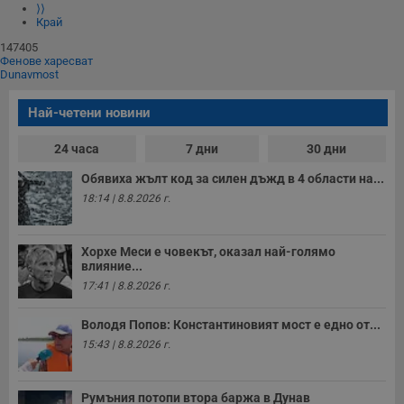
⟩⟩
Край
147405
Фенове харесват
Dunavmost
Най-четени новини
24 часа
7 дни
30 дни
Обявиха жълт код за силен дъжд в 4 области на...
18:14 | 8.8.2026 г.
Хорхе Меси е човекът, оказал най-голямо
влияние...
17:41 | 8.8.2026 г.
Володя Попов: Константиновият мост е едно от...
15:43 | 8.8.2026 г.
Румъния потопи втора баржа в Дунав