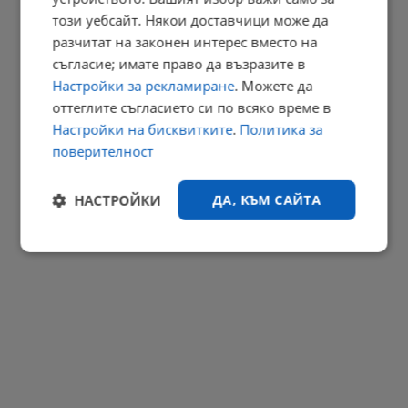
този уебсайт. Някои доставчици може да
Българка избра сватбена рокля в цветовете на трибагреника
разчитат на законен интерес вместо на
11:21 | 9.8.2026 г.
съгласие; имате право да възразите в
РЕКЛАМА
Настройки за рекламиране
. Можете да
оттеглите съгласието си по всяко време в
Настройки на бисквитките
.
Политика за
поверителност
НАСТРОЙКИ
ДА, КЪМ САЙТА
Строго
Ефективност
необходимо
Таргетиране
Функционалност