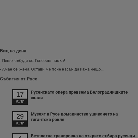
п
A
т
е
д
н
п
с
у
и
ф
Виц на деня
н
м
Т
- Пешо, събуди се. Говориш насън!
и
п
- Аман бе, жена. Остави ме поне насън да кажа нещо...
у
з
Събития от Русе
б
VISITOR_PRIVACY_METADATA
5 месеца
Т
YouTube
Русенската опера превзема Белоградчишките
17
4
с
.youtube.com
скали
седмици
с
ЮЛИ
с
п
и
Музеят в Русе домакинства ушиването на
29
п
гигантска рокля
т
ЮЛИ
в
с
з
Безплатна тренировка на открито събира русенци
с