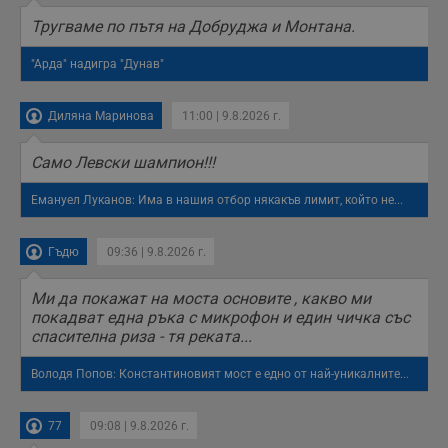
п
с
Тругваме по пътя на Добруджа и Монтана.
о
с
а
"Арда" надигра "Дунав"
р
у
з
з
Диляна Маринова
11:00 | 9.8.2026 г.
п
ASP.NET_SessionId
Сесия
Т
Microsoft
Само Левски шампион!!!
с
Corporation
D
www.dunavmost.com
п
Емануел Луканов: Има в нашия отбор някакъв лимит, който не...
и
т
к
Гъдю
09:36 | 9.8.2026 г.
п
и
у
р
Ми да покажат на моста основите , какво ми
к
покадват една ръка с микрофон и един чичка със
п
спасителна риза - тя реката...
д
д
п
Володя Попов: Константиновият мост е едно от най-уникалните...
у
77
09:08 | 9.8.2026 г.