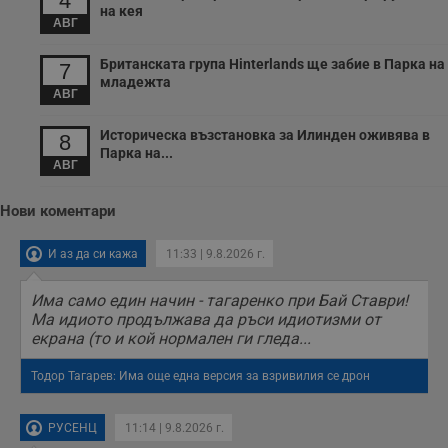
4
на кея
п
АВГ
о
р
п
Британската група Hinterlands ще забие в Парка на
7
н
младежта
п
АВГ
к
ч
п
Историческа възстановка за Илинден оживява в
8
с
Парка на...
б
АВГ
__cf_bm
29
Т
Cloudflare Inc.
минути
с
.twitter.com
Нови коментари
59
р
секунди
м
б
о
И аз да си кажа
11:33 | 9.8.2026 г.
у
п
о
Има само един начин - тагаренко при Бай Ставри!
и
Ма идиото продължава да ръси идиотизми от
т
екрана (то и кой нормален ги гледа...
receive-cookie-deprecation
.hit.gemius.pl
1 година
Т
с
Тодор Тагарев: Има още една версия за взривилия се дрон
с
н
н
п
РУСЕНЦ
11:14 | 9.8.2026 г.
б