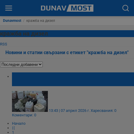
Dunavmost
/
кражба на дизел
кражба на дизел
RSS
Новини и статии свързани с етикет "кражба на дизел"
Откраднаха над тон дизелово гориво от
болницата в Гълъбово
13:43 | 07 април 2026 г.
Харесвания: 0
Коментари: 0
Начало
⟨⟨
1