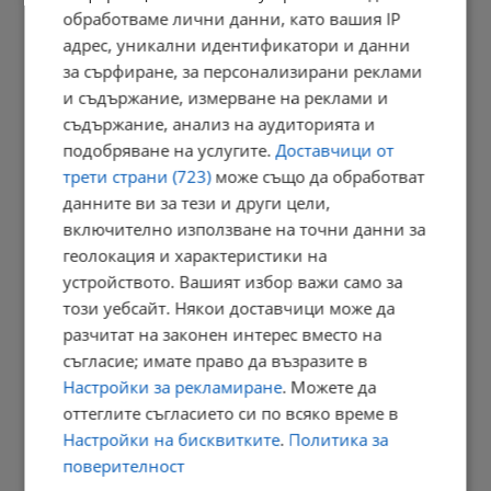
обработваме лични данни, като вашия IP
адрес, уникални идентификатори и данни
Бойко Борисов: Трябва да развиваме военната си индустрия
за сърфиране, за персонализирани реклами
11:41 | 9.8.2026 г.
и съдържание, измерване на реклами и
съдържание, анализ на аудиторията и
подобряване на услугите.
Доставчици от
трети страни (723)
може също да обработват
Повечето от употребяващите дрога не знаят, че купуват...
данните ви за тези и други цели,
11:34 | 9.8.2026 г.
включително използване на точни данни за
геолокация и характеристики на
устройството. Вашият избор важи само за
Убийството в Пловдив освети "ловците на педофили"
този уебсайт. Някои доставчици може да
разчитат на законен интерес вместо на
11:30 | 9.8.2026 г.
съгласие; имате право да възразите в
Настройки за рекламиране
. Можете да
оттеглите съгласието си по всяко време в
Президентът: Държавата трябва да подпомогне
Настройки на бисквитките
.
Политика за
производството...
поверителност
11:24 | 9.8.2026 г.