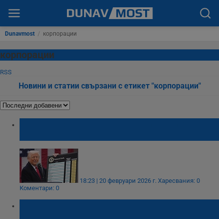
Dunavmost
/
корпорации
корпорации
RSS
Новини и статии свързани с етикет "корпорации"
Върховният съд на САЩ отмени митата на
Доналд Тръмп
18:23 | 20 февруари 2026 г.
Харесвания: 0
Коментари: 0
1% свръхбогаташи държат повече
средства от 95% от хората, взети заедно