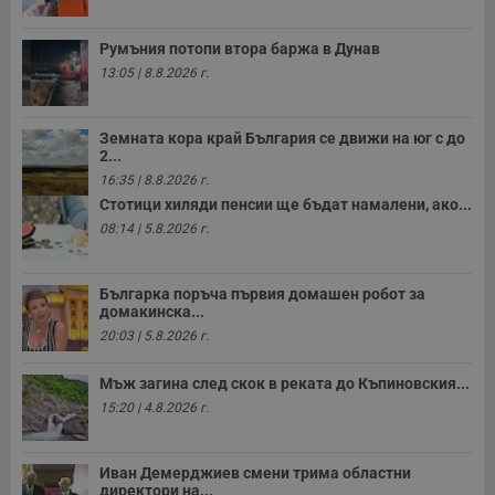
Румъния потопи втора баржа в Дунав
13:05 | 8.8.2026 г.
Земната кора край България се движи на юг с до
2...
16:35 | 8.8.2026 г.
Стотици хиляди пенсии ще бъдат намалени, ако...
08:14 | 5.8.2026 г.
Българка поръча първия домашен робот за
домакинска...
20:03 | 5.8.2026 г.
Мъж загина след скок в реката до Къпиновския...
15:20 | 4.8.2026 г.
Иван Демерджиев смени трима областни
директори на...