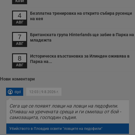
ЮЛИ
минути
с
.twitter.com
59
р
секунди
м
Безплатна тренировка на открито събира русенци
4
б
на кея
о
АВГ
у
п
о
Британската група Hinterlands ще забие в Парка на
7
и
младежта
т
АВГ
receive-cookie-deprecation
.hit.gemius.pl
1 година
Т
с
Историческа възстановка за Илинден оживява в
8
с
Парка на...
н
АВГ
н
п
б
п
Нови коментари
с
о
с
dgd
12:03 | 9.8.2026 г.
а
р
у
Сега ще се появят ловци на ловци на педофили.
з
Отиваш на уречената среща и ги смилаш от бой -
з
п
самозащита, господин съдия.
ASP.NET_SessionId
Сесия
Т
Microsoft
Убийството в Пловдив освети "ловците на педофили"
с
Corporation
D
www.dunavmost.com