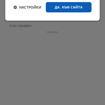
НАСТРОЙКИ
ДА, КЪМ САЙТА
Българка избра сватбена рокля в цветовете на трибагреника
Строго
Ефективност
необходимо
11:21 | 9.8.2026 г.
РЕКЛАМА
Таргетиране
Функционалност
Некласифицирани
Строго необходимо
Ефективност
Таргетиране
Функционалност