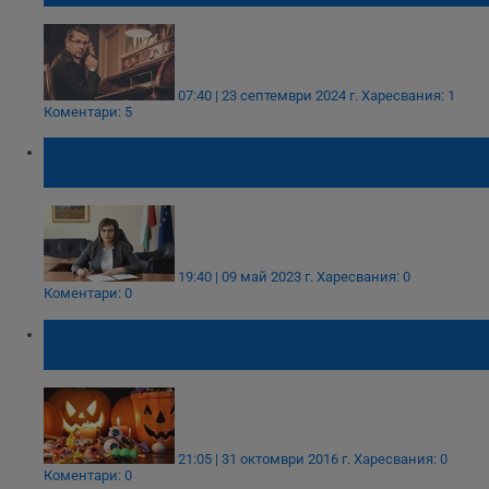
07:40 | 23 септември 2024 г.
Харесвания: 1
Коментари: 5
Корнелия Нинова: Навлязох в дебрите на
изкуствения интелект
19:40 | 09 май 2023 г.
Харесвания: 0
Коментари: 0
Хелоуин - демоничният празник на
корпорациите за масовка на съзнанията
21:05 | 31 октомври 2016 г.
Харесвания: 0
Коментари: 0