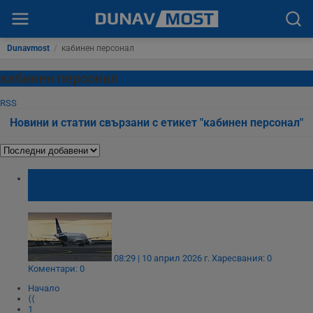
Dunavmost
/
кабинен персонал
кабинен персонал
RSS
Новини и статии свързани с етикет "кабинен персонал"
Стюардите удариха „Луфтханза“ с нова
мащабна стачка
08:29 | 10 април 2026 г.
Харесвания: 0
Коментари: 0
Начало
⟨⟨
1