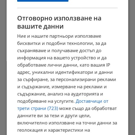
11:41 | 9.8.2026 г.
Отговорно използване на
вашите данни
Повечето от употребяващите дрога не знаят, че купуват...
Ние и нашите партньори използваме
11:34 | 9.8.2026 г.
бисквитки и подобни технологии, за да
съхраняваме и получаваме достъп до
информация на вашето устройство и да
обработваме лични данни, като вашия IP
Убийството в Пловдив освети "ловците на педофили"
адрес, уникални идентификатори и данни
11:30 | 9.8.2026 г.
за сърфиране, за персонализирани реклами
и съдържание, измерване на реклами и
съдържание, анализ на аудиторията и
подобряване на услугите.
Доставчици от
Президентът: Държавата трябва да подпомогне
трети страни (723)
може също да обработват
производството...
данните ви за тези и други цели,
11:24 | 9.8.2026 г.
включително използване на точни данни за
геолокация и характеристики на