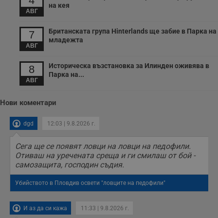
4
с
на кея
п
АВГ
о
р
Британската група Hinterlands ще забие в Парка на
п
7
н
младежта
п
АВГ
к
ч
Историческа възстановка за Илинден оживява в
п
8
с
Парка на...
б
АВГ
__cf_bm
29
Т
Cloudflare Inc.
минути
с
.twitter.com
Нови коментари
59
р
секунди
м
б
dgd
12:03 | 9.8.2026 г.
о
у
п
Сега ще се появят ловци на ловци на педофили.
о
и
Отиваш на уречената среща и ги смилаш от бой -
т
самозащита, господин съдия.
receive-cookie-deprecation
.hit.gemius.pl
1 година
Т
с
Убийството в Пловдив освети "ловците на педофили"
с
н
н
И аз да си кажа
11:33 | 9.8.2026 г.
п
б