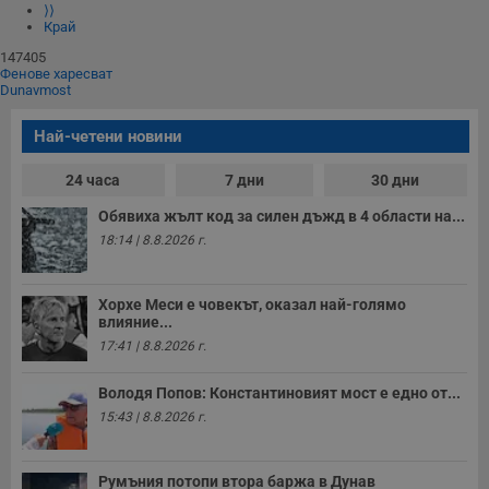
⟩⟩
Край
147405
Фенове харесват
Dunavmost
Най-четени новини
24 часа
7 дни
30 дни
Обявиха жълт код за силен дъжд в 4 области на...
18:14 | 8.8.2026 г.
Хорхе Меси е човекът, оказал най-голямо
влияние...
17:41 | 8.8.2026 г.
Володя Попов: Константиновият мост е едно от...
15:43 | 8.8.2026 г.
Румъния потопи втора баржа в Дунав