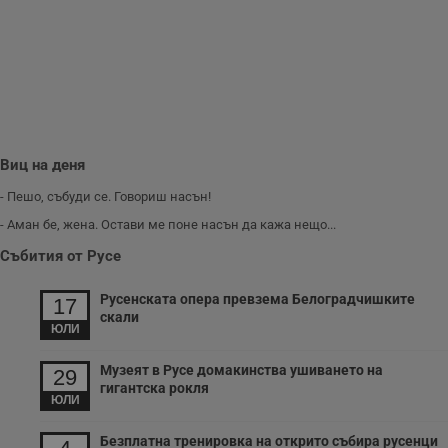
и
п
A
т
е
д
н
п
с
у
и
ф
Виц на деня
н
м
- Пешо, събуди се. Говориш насън!
Т
и
- Аман бе, жена. Остави ме поне насън да кажа нещо...
п
у
Събития от Русе
з
б
Русенската опера превзема Белоградчишките
17
VISITOR_PRIVACY_METADATA
5 месеца
Т
YouTube
скали
4
с
.youtube.com
ЮЛИ
седмици
с
с
п
Музеят в Русе домакинства ушиването на
29
и
п
гигантска рокля
ЮЛИ
т
в
с
Безплатна тренировка на открито събира русенци
з