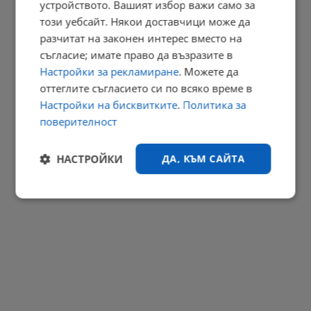
устройството. Вашият избор важи само за
Българка избра сватбена рокля в цветовете на трибагреника
този уебсайт. Някои доставчици може да
разчитат на законен интерес вместо на
11:21 | 9.8.2026 г.
съгласие; имате право да възразите в
РЕКЛАМА
Настройки за рекламиране
. Можете да
оттеглите съгласието си по всяко време в
Настройки на бисквитките
.
Политика за
поверителност
НАСТРОЙКИ
ДА, КЪМ САЙТА
Строго
Ефективност
необходимо
Таргетиране
Функционалност