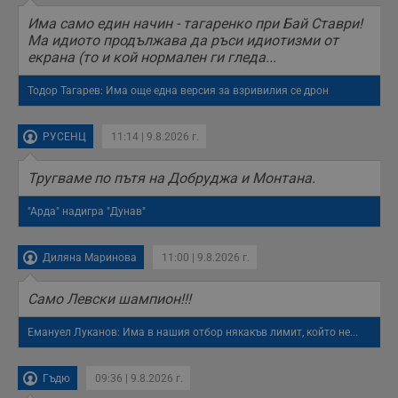
п
с
Има само един начин - тагаренко при Бай Ставри!
о
Ма идиото продължава да ръси идиотизми от
с
екрана (то и кой нормален ги гледа...
а
р
у
Тодор Тагарев: Има още една версия за взривилия се дрон
з
з
п
РУСЕНЦ
11:14 | 9.8.2026 г.
ASP.NET_SessionId
Сесия
Т
Microsoft
с
Corporation
D
www.dunavmost.com
Тругваме по пътя на Добруджа и Монтана.
п
и
т
"Арда" надигра "Дунав"
к
п
и
Диляна Маринова
11:00 | 9.8.2026 г.
у
р
к
п
Само Левски шампион!!!
д
д
Емануел Луканов: Има в нашия отбор някакъв лимит, който не...
п
у
Гъдю
09:36 | 9.8.2026 г.