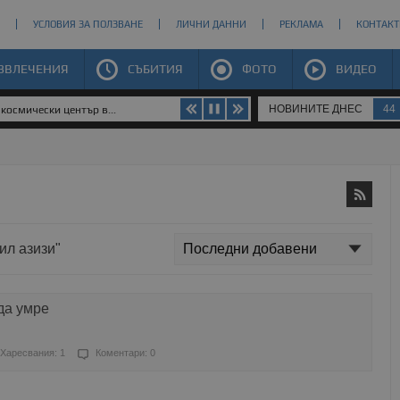
УСЛОВИЯ ЗА ПОЛЗВАНЕ
ЛИЧНИ ДАННИ
РЕКЛАМА
КОНТАКТ
ЗВЛЕЧЕНИЯ
СЪБИТИЯ
ФОТО
ВИДЕО
НОВИНИТЕ ДНЕС
44
космически център в...
ил азизи"
да умре
Харесвания: 1
Коментари: 0