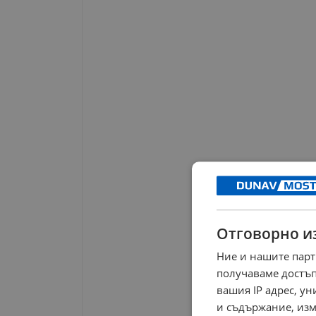
Отговорно и
Ние и нашите парт
получаваме достъп
вашия IP адрес, у
и съдържание, изм