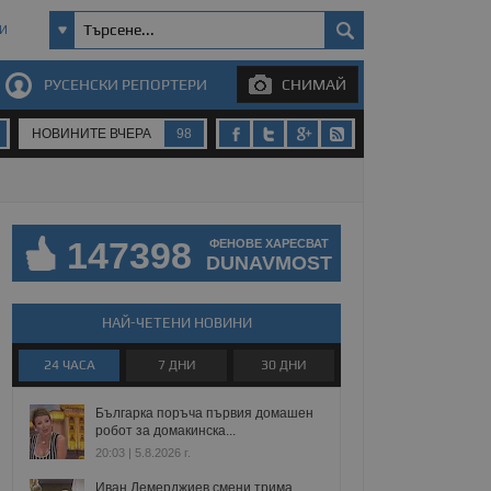
И
РУСЕНСКИ РЕПОРТЕРИ
СНИМАЙ
НОВИНИТЕ ВЧЕРА
98
147398
ФЕНОВЕ ХАРЕСВАТ
DUNAVMOST
НАЙ-ЧЕТЕНИ НОВИНИ
24 ЧАСА
7 ДНИ
30 ДНИ
Българка поръча първия домашен
робот за домакинска...
20:03 | 5.8.2026 г.
Иван Демерджиев смени трима