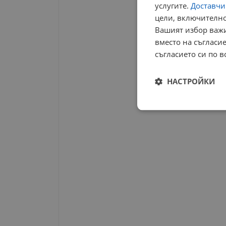
услугите.
Доставчиц
цели, включително
Вашият избор важи
вместо на съгласие
съгласието си по в
НАСТРОЙКИ
Строго
необходимо
Строго н
Строго необходимите б
на акаунта. Уебсайтът 