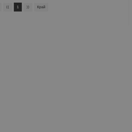
⟨⟨
1
⟩⟩
Край