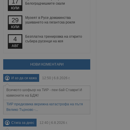
17
йният потребител може
Белоградчишките скали
 уебсайт.
ЮЛИ
Музеят в Русе домакинства
29
ушиването на гигантска рокля
ЮЛИ
Описание
Безплатна тренировка на открито
4
ребителски
елското поведение и
събира русенци на кея
раници на сайта. Тя
яване на сайта. Тя
не на прегледи на
АВГ
формация, която е
взаимодействат с
нкционалност в целия
прекарано на
редпочитанията на
 сайтове; тя може
НОВИ КОМЕНТАРИ
остта на социалните
тора на сайта.
използва новата или
елски взаимодействия
И аз да си кажа
12:50 | 6.8.2026 г.
нето и потребителския
Всичкото шофьор на ТИР - пеи бай Ставри! И
рез събиране на данни
 помага за
камионите на БДЖ!
отребителите се
тапите на тестване.
ТИР предизвика верижна катастрофа на пътя
Велико Търново -...
тистически данни,
 броя на посещенията,
 са били заредени.
Стига за днес
12:40 | 6.8.2026 г.
елския опит.