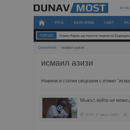
ЗА НАС
РУСЕ
БЪЛГАРИЯ
СВЯТ
РА
ГОРЕЩО
Румен Радев ще посети терена за бъдещия 
Dunavmost
/
исмаил азизи
исмаил азизи
Новини и статии свързани с етикет "исма
Мъжът, който не може 
20:15 | 17 август 2025 г.