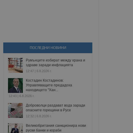
ПОСЛЕДНИ НОВИНИ
Румънците избират между храна и
здраве заради инфлацията
12:47 | 6.8.2026 г.
Костадин Костадинов:
Управляващите предадоха
находището "Хан...
12:43 | 6.8.2026 г.
Доброволци раздават вода заради
опасните горещини в Русе
12:32 | 6.8.2026 г.
Великобритания санкционира нови
руски банки и кораби