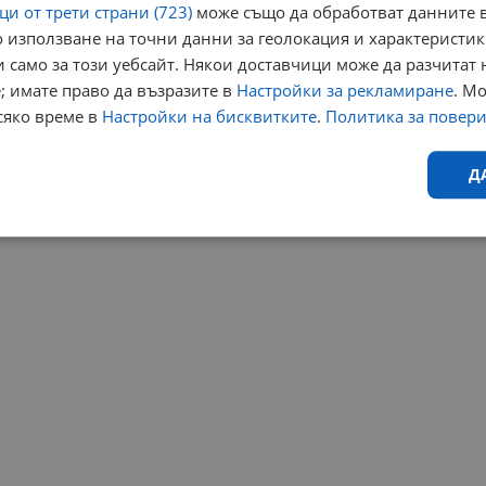
и от трети страни (723)
може също да обработват данните в
 използване на точни данни за геолокация и характеристик
 само за този уебсайт. Някои доставчици може да разчитат 
; имате право да възразите в
Настройки за рекламиране
. М
сяко време в
Настройки на бисквитките
.
Политика за повер
Д
Ефективност
Таргетиране
Функционалност
Н
еобходимо
Ефективност
Таргетиране
Функционалност
Неклас
исквитки позволяват основната функционалност на уебсайта, като потребителско
не може да се използва правилно без строго необходими бисквитки.