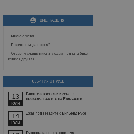
не, зададена от уеб
ВИЦ НА ДЕНЯ
 ASP.NET MVC
спре неразрешеното
т, известно като
тове. Той не съдържа
– Много е жега!
щожава при затваряне
– Е, колко пък да е жега?
ение на съгласието на
– Отварям хладилника и гледам – едната бира
ст за тяхното
изпила другата...
а данни за съгласието
ични политики и
антира, че техните
 сесии.
аничаване между хората
СЪБИТИЯ ОТ РУСЕ
а, за да се правят
хния уебсайт.
Гигантски костилки и семена
13
превземат залите на Екомузея в...
сигнализира на
ЮЛИ
 на бисквитките,
а съответствие и
Джаз под звездите с Биг Бенд Русе
14
ндарти и
ЮЛИ
ck и предоставя
требител използва
Русенската опера превзема