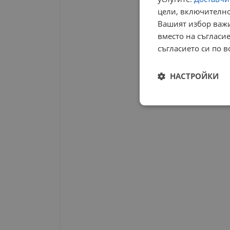
цели, включително
Вашият избор важи
вместо на съгласие
съгласието си по в
НАСТРОЙКИ
Строго
необходимо
Строго н
Строго необходимите б
на акаунта. Уебсайтът 