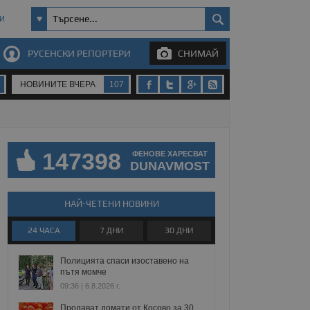
И
РУСЕНСКИ РЕПОРТЕРИ
СНИМАЙ
НОВИНИТЕ ВЧЕРА
107
147398
ФЕНОВЕ ХАРЕСВАТ
DUNAVMOST
НАЙ-ЧЕТЕНИ НОВИНИ
24 ЧАСА
7 ДНИ
30 ДНИ
Полицията спаси изоставено на
пътя момче
09:36 | 6.8.2026 г.
Продават домати от Косово за 30