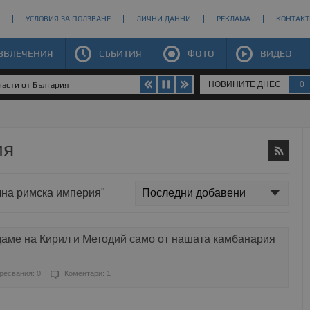
УСЛОВИЯ ЗА ПОЛЗВАНЕ
ЛИЧНИ ДАННИ
РЕКЛАМА
КОНТАКТ
ЗВЛЕЧЕНИЯ
СЪБИТИЯ
ФОТО
ВИДЕО
НОВИНИТЕ ДНЕС
0
части от България
ия
очна римска империя"
даме на Кирил и Методий само от нашата камбанария
ресвания: 0
Коментари: 1