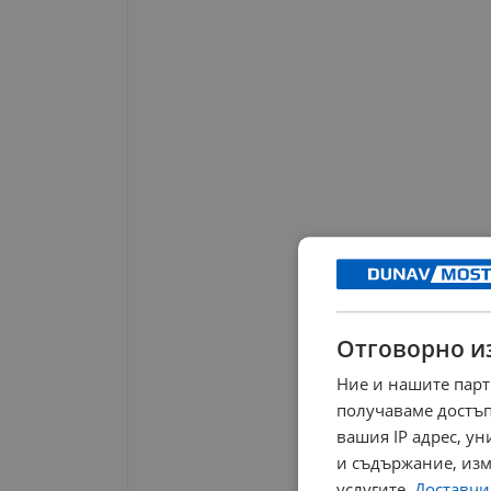
Отговорно и
Ние и нашите парт
получаваме достъп
вашия IP адрес, у
и съдържание, изм
услугите.
Доставчиц