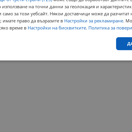
 използване на точни данни за геолокация и характеристик
 само за този уебсайт. Някои доставчици може да разчитат 
; имате право да възразите в
Настройки за рекламиране
. М
сяко време в
Настройки на бисквитките
.
Политика за повер
Д
Ефективност
Таргетиране
Функционалност
Н
еобходимо
Ефективност
Таргетиране
Функционалност
Неклас
исквитки позволяват основната функционалност на уебсайта, като потребителско
не може да се използва правилно без строго необходими бисквитки.