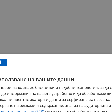
зползване на вашите данни
ньори използваме бисквитки и подобни технологии, за да 
 до информация на вашето устройство и да обработваме ли
никални идентификатори и данни за сърфиране, за персона
ерване на реклами и съдържание, анализ на аудиторията и
и от трети страни (723)
може също да обработват данните в