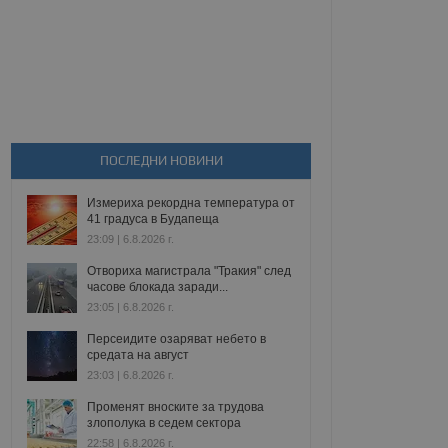
ПОСЛЕДНИ НОВИНИ
Измериха рекордна температура от
41 градуса в Будапеща
23:09 | 6.8.2026 г.
Отвориха магистрала "Тракия" след
часове блокада заради...
23:05 | 6.8.2026 г.
Персеидите озаряват небето в
средата на август
23:03 | 6.8.2026 г.
Променят вноските за трудова
злополука в седем сектора
22:58 | 6.8.2026 г.