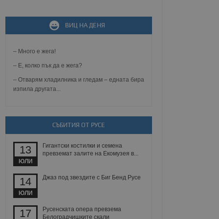
не, зададена от уеб
ВИЦ НА ДЕНЯ
 ASP.NET MVC
спре неразрешеното
т, известно като
тове. Той не съдържа
– Много е жега!
щожава при затваряне
– Е, колко пък да е жега?
ение на съгласието на
– Отварям хладилника и гледам – едната бира
ст за тяхното
изпила другата...
а данни за съгласието
ични политики и
антира, че техните
 сесии.
СЪБИТИЯ ОТ РУСЕ
аничаване между хората
а, за да се правят
хния уебсайт.
Гигантски костилки и семена
13
превземат залите на Екомузея в...
сигнализира на
ЮЛИ
 на бисквитките,
а съответствие и
Джаз под звездите с Биг Бенд Русе
14
ндарти и
ЮЛИ
ck и предоставя
требител използва
Русенската опера превзема
17
йният потребител може
Белоградчишките скали