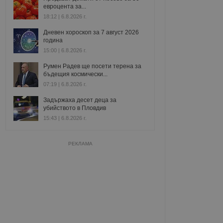
евроцента за...
18:12 | 6.8.2026 г.
Дневен хороскоп за 7 август 2026
година
15:00 | 6.8.2026 г.
Румен Радев ще посети терена за
бъдещия космически...
07:19 | 6.8.2026 г.
Задържаха десет деца за
убийството в Пловдив
15:43 | 6.8.2026 г.
РЕКЛАМА