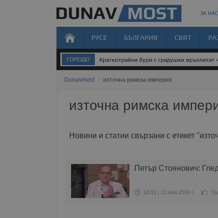
ЗА НАС
РУСЕ
БЪЛГАРИЯ
СВЯТ
РА
ГОРЕЩО
Краткотрайни бури с градушки връхлитат 
Dunavmost
/
източна римска империя
източна римска импер
Новини и статии свързани с етикет "изт
Петър Стоянович: Гле
18:01 | 11 май 2024 г.
Ха