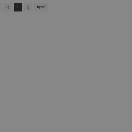
⟨⟨
1
⟩⟩
Край