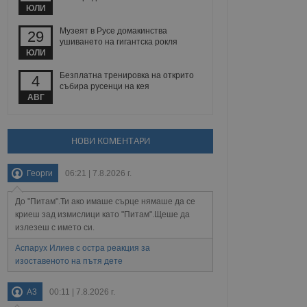
 уебсайт.
ЮЛИ
Музеят в Русе домакинства
29
ушиването на гигантска рокля
ЮЛИ
Описание
Безплатна тренировка на открито
4
събира русенци на кея
ребителски
елското поведение и
раници на сайта. Тя
яване на сайта. Тя
АВГ
не на прегледи на
формация, която е
взаимодействат с
нкционалност в целия
прекарано на
редпочитанията на
 сайтове; тя може
НОВИ КОМЕНТАРИ
остта на социалните
тора на сайта.
използва новата или
елски взаимодействия
Георги
06:21 | 7.8.2026 г.
нето и потребителския
До "Питам".Ти ако имаше сърце нямаше да се
рез събиране на данни
 помага за
криеш зад измислици като "Питам".Щеше да
отребителите се
излезеш с името си.
тапите на тестване.
Аспарух Илиев с остра реакция за
тистически данни,
изоставеното на пътя дете
 броя на посещенията,
 са били заредени.
елския опит.
A3
00:11 | 7.8.2026 г.
я за потребителското