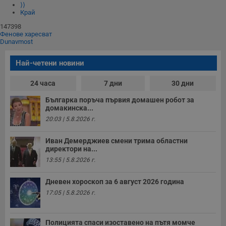
⟩⟩
Край
147398
Фенове харесват
Dunavmost
Най-четени новини
24 часа
7 дни
30 дни
Българка поръча първия домашен робот за
домакинска...
20:03 | 5.8.2026 г.
Иван Демерджиев смени трима областни
директори на...
13:55 | 5.8.2026 г.
Дневен хороскоп за 6 август 2026 година
17:05 | 5.8.2026 г.
Полицията спаси изоставено на пътя момче