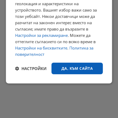
геолокация и характеристики на
Костадин Костадинов: Управляващите предадоха находището
"Хан...
устройството. Вашият избор важи само за
този уебсайт. Някои доставчици може да
12:43 | 6.8.2026 г.
разчитат на законен интерес вместо на
РЕКЛАМА
съгласие; имате право да възразите в
Настройки за рекламиране
. Можете да
оттеглите съгласието си по всяко време в
Настройки на бисквитките
.
Политика за
поверителност
НАСТРОЙКИ
ДА, КЪМ САЙТА
Строго
Ефективност
необходимо
Таргетиране
Функционалност