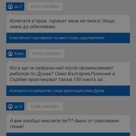
п
до 5
13:14 | 6.8.2026 г.
б
п
с
Колегата е прав, тарикат мъж не писка! Защо,
о
с
няма да обяснявам.
а
р
у
Енергийният сертификат на имот става задължителен
з
з
п
Боби
13:09 | 6.8.2026 г.
ASP.NET_SessionId
Сесия
Т
Microsoft
с
Corporation
Кога ще се забрани най после промишленият
D
www.dunavmost.com
п
риболов по Дунав? Само България,Румъния и
и
Сърбия практикуват такъв.150 кинта за...
т
к
п
Агенцията по рибарство следи денонощно река Дунав
и
у
р
к
до 4
13:08 | 6.8.2026 г.
п
д
д
А вие изобщо мислите ли?!? Аман от самозвани
п
гении!
у