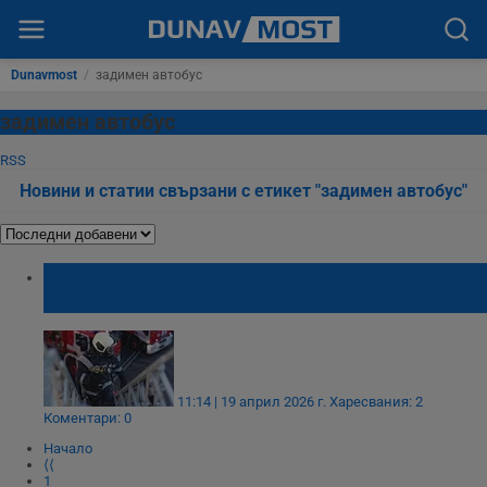
Dunavmost
/
задимен автобус
задимен автобус
RSS
Новини и статии свързани с етикет "задимен автобус"
Задимен автобус на булевард "България"
вдигна на крак пожарникарите
11:14 | 19 април 2026 г.
Харесвания: 2
Коментари: 0
Начало
⟨⟨
1