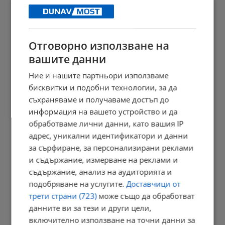
13:02 | 6.8.2026 г.
Отговорно използване на
Творци от Русе кандидатстват за финансиране на дигитални...
вашите данни
12:56 | 6.8.2026 г.
Ние и нашите партньори използваме
бисквитки и подобни технологии, за да
съхраняваме и получаваме достъп до
информация на вашето устройство и да
КЗД следи случая с антисемитски заплахи в Банско
обработваме лични данни, като вашия IP
12:52 | 6.8.2026 г.
адрес, уникални идентификатори и данни
за сърфиране, за персонализирани реклами
и съдържание, измерване на реклами и
съдържание, анализ на аудиторията и
Румънците избират между храна и здраве заради инфлацията
подобряване на услугите.
Доставчици от
12:47 | 6.8.2026 г.
трети страни (723)
може също да обработват
данните ви за тези и други цели,
включително използване на точни данни за