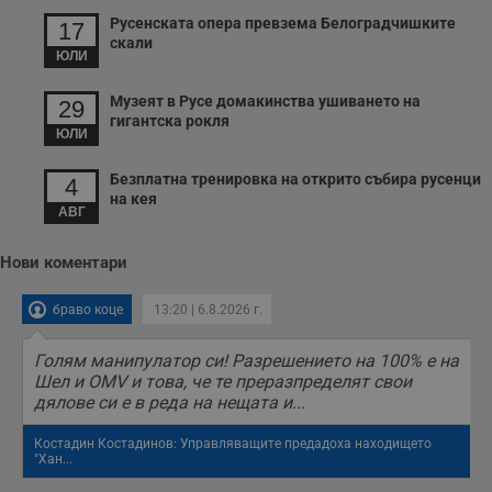
с
Русенската опера превзема Белоградчишките
17
з
скали
с
ЮЛИ
п
о
р
Музеят в Русе домакинства ушиването на
29
п
н
гигантска рокля
ЮЛИ
п
к
ч
Безплатна тренировка на открито събира русенци
п
4
с
на кея
б
АВГ
__cf_bm
29
Т
Cloudflare Inc.
минути
с
.twitter.com
Нови коментари
59
р
секунди
м
б
браво коце
13:20 | 6.8.2026 г.
о
у
п
Голям манипулатор си! Разрешението на 100% е на
о
Шел и OMV и това, че те преразпределят свои
и
т
дялове си е в реда на нещата и...
receive-cookie-deprecation
.hit.gemius.pl
1 година
Т
Костадин Костадинов: Управляващите предадоха находището
с
"Хан...
с
н
н