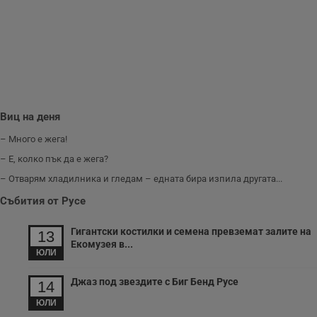
з
п
и
п
A
т
е
д
н
п
с
Виц на деня
у
и
ф
– Много е жега!
н
м
– Е, колко пък да е жега?
Т
и
– Отварям хладилника и гледам – едната бира изпила другата...
п
у
Събития от Русе
з
б
Гигантски костилки и семена превземат залите на
13
VISITOR_PRIVACY_METADATA
5 месеца
Т
YouTube
Екомузея в...
4
с
.youtube.com
ЮЛИ
седмици
с
с
п
Джаз под звездите с Биг Бенд Русе
14
и
п
ЮЛИ
т
в