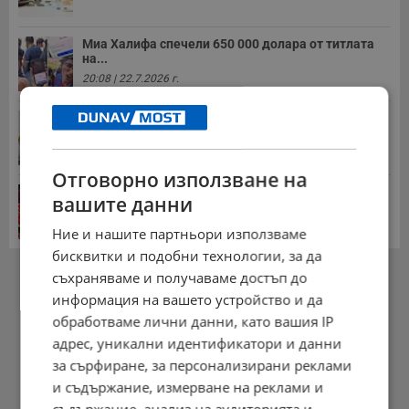
Миа Халифа спечели 650 000 долара от титлата
на...
20:08 | 22.7.2026 г.
НОИ обяви всички нужни документи за
пенсиониране
12:26 | 20.7.2026 г.
Отговорно използване на
Цените на дините в Гърция удариха историческо
вашите данни
дъно
15:58 | 22.7.2026 г.
Ние и нашите партньори използваме
бисквитки и подобни технологии, за да
РЕКЛАМА
съхраняваме и получаваме достъп до
информация на вашето устройство и да
обработваме лични данни, като вашия IP
адрес, уникални идентификатори и данни
за сърфиране, за персонализирани реклами
и съдържание, измерване на реклами и