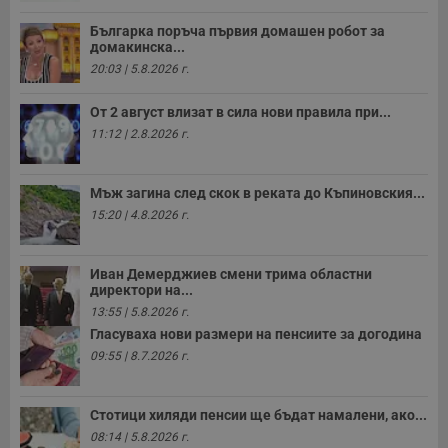
Българка поръча първия домашен робот за
домакинска...
20:03 | 5.8.2026 г.
От 2 август влизат в сила нови правила при...
11:12 | 2.8.2026 г.
Мъж загина след скок в реката до Къпиновския...
15:20 | 4.8.2026 г.
Иван Демерджиев смени трима областни
директори на...
13:55 | 5.8.2026 г.
Гласуваха нови размери на пенсиите за догодина
09:55 | 8.7.2026 г.
Стотици хиляди пенсии ще бъдат намалени, ако...
08:14 | 5.8.2026 г.