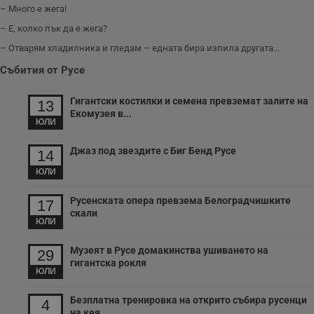
и
– Много е жега!
т
– Е, колко пък да е жега?
receive-cookie-deprecation
.hit.gemius.pl
1 година
Т
с
– Отварям хладилника и гледам – едната бира изпила другата...
с
н
Събития от Русе
н
п
б
Гигантски костилки и семена превземат залите на
13
п
Екомузея в...
с
ЮЛИ
о
с
а
Джаз под звездите с Биг Бенд Русе
14
р
у
ЮЛИ
з
з
п
Русенската опера превзема Белоградчишките
17
ASP.NET_SessionId
Сесия
Т
скали
Microsoft
ЮЛИ
с
Corporation
D
www.dunavmost.com
п
Музеят в Русе домакинства ушиването на
и
29
т
гигантска рокля
к
ЮЛИ
п
и
Безплатна тренировка на открито събира русенци
у
4
р
на кея