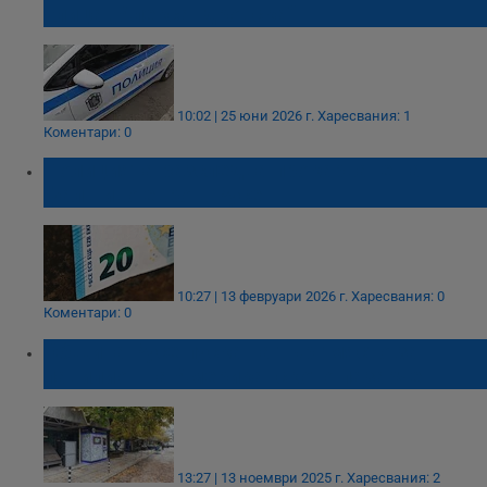
улица „Александровска“
10:02 | 25 юни 2026 г.
Харесвания: 1
Коментари: 0
Полицията разследва прокарване на
фалшиво евро в Русе
10:27 | 13 февруари 2026 г.
Харесвания: 0
Коментари: 0
Община Русе пуска на търг място за
павилион на Американското пазарче
13:27 | 13 ноември 2025 г.
Харесвания: 2