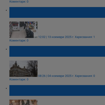
Коментари: 0
Задържаха 16-годишен младеж за
въоръжен грабеж в Монтана
12:02 | 13 ноември 2025 г.
Харесвания: 1
Коментари: 0
Пускат търг за атрактивен имот в
Доходното здание
08:26 | 04 ноември 2025 г.
Харесвания: 0
Коментари: 0
НАП погна заведенията за хранене в
цялата страна