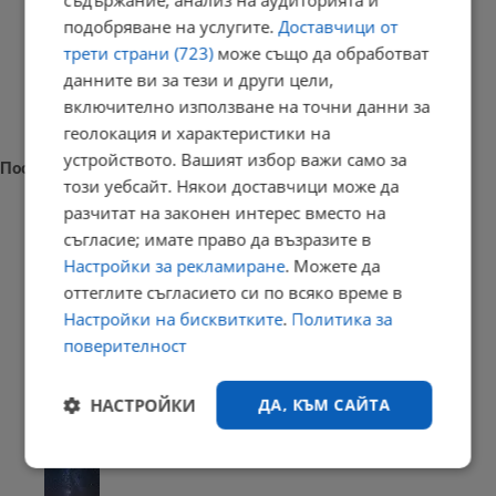
съдържание, анализ на аудиторията и
подобряване на услугите.
Доставчици от
трети страни (723)
може също да обработват
данните ви за тези и други цели,
включително използване на точни данни за
геолокация и характеристики на
устройството. Вашият избор важи само за
Последни новини
този уебсайт. Някои доставчици може да
разчитат на законен интерес вместо на
съгласие; имате право да възразите в
Настройки за рекламиране
. Можете да
Измериха рекордна температура от 41 градуса в Будапеща
оттеглите съгласието си по всяко време в
Настройки на бисквитките
.
Политика за
23:09 | 6.8.2026 г.
поверителност
НАСТРОЙКИ
ДА, КЪМ САЙТА
Отвориха магистрала "Тракия" след часове блокада заради...
23:05 | 6.8.2026 г.
Строго
Ефективност
необходимо