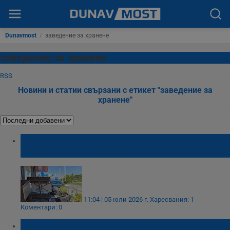
Dunavmost
/
заведение за хранене
заведение за хранене
RSS
Новини и статии свързани с етикет "заведение за
хранене"
Жена заби колата си в заведение на
магистрала "Тракия"
11:04 | 05 юли 2026 г.
Харесвания: 1
Коментари: 0
Обраха заведение за бързо хранене на