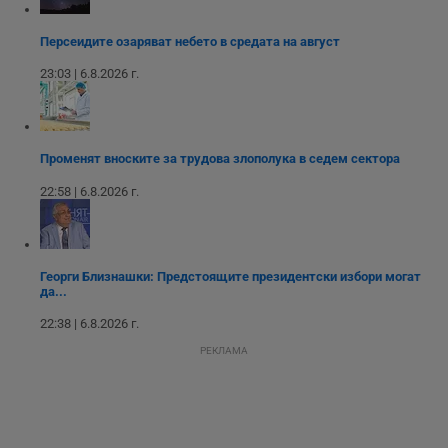
Персеидите озаряват небето в средата на август
Таргетиране
Функционалност
23:03 | 6.8.2026 г.
Некласифицирани
Променят вноските за трудова злополука в седем сектора
22:58 | 6.8.2026 г.
Георги Близнашки: Предстоящите президентски избори могат
Строго необходимо
Ефективност
да...
Таргетиране
Функционалност
22:38 | 6.8.2026 г.
Некласифицирани
РЕКЛАМА
Строго необходимите бисквитки позволяват основната
функционалност на уебсайта, като потребителско
влизане и управление на акаунта. Уебсайтът не може да
се използва правилно без строго необходими
бисквитки.