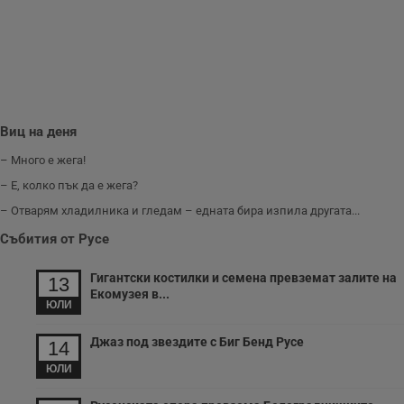
www.dunavmost.com
з
п
и
п
A
т
е
д
н
п
Виц на деня
с
у
– Много е жега!
и
ф
– Е, колко пък да е жега?
н
м
– Отварям хладилника и гледам – едната бира изпила другата...
Т
и
Събития от Русе
п
у
з
б
Гигантски костилки и семена превземат залите на
13
Екомузея в...
VISITOR_PRIVACY_METADATA
5 месеца
Т
YouTube
ЮЛИ
4
с
.youtube.com
седмици
с
с
Джаз под звездите с Биг Бенд Русе
14
п
и
ЮЛИ
п
т
в