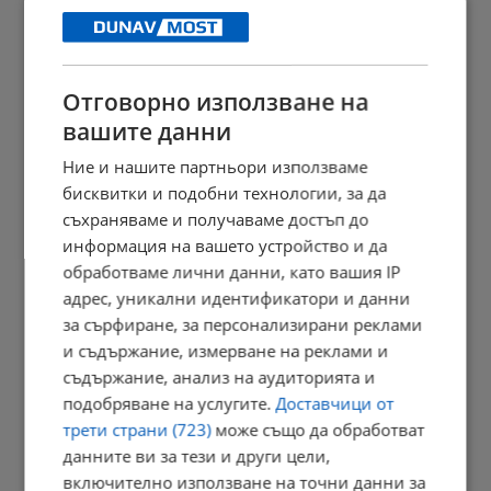
18:38 | 6.8.2026 г.
Отговорно използване на
Майка и баба отровиха децата си в САЩ
вашите данни
18:34 | 6.8.2026 г.
Ние и нашите партньори използваме
бисквитки и подобни технологии, за да
съхраняваме и получаваме достъп до
Доналд Тръмп иска Джей Ди Ванс за свой наследник
информация на вашето устройство и да
обработваме лични данни, като вашия IP
18:23 | 6.8.2026 г.
адрес, уникални идентификатори и данни
за сърфиране, за персонализирани реклами
и съдържание, измерване на реклами и
Продават домати от Косово за 30 евроцента за килограм
съдържание, анализ на аудиторията и
подобряване на услугите.
Доставчици от
18:12 | 6.8.2026 г.
трети страни (723)
може също да обработват
данните ви за тези и други цели,
включително използване на точни данни за