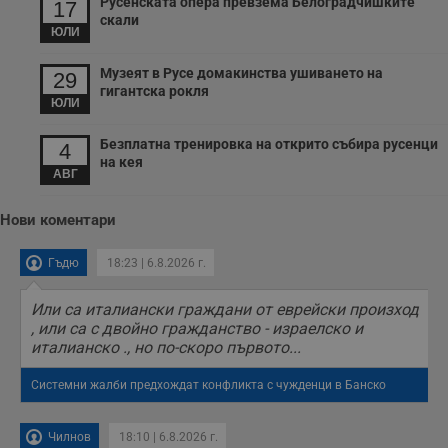
Русенската опера превзема Белоградчишките
17
с
скали
з
ЮЛИ
с
п
о
Музеят в Русе домакинства ушиването на
29
р
гигантска рокля
п
ЮЛИ
н
п
к
Безплатна тренировка на открито събира русенци
4
ч
на кея
п
АВГ
с
б
Нови коментари
__cf_bm
29
Т
Cloudflare Inc.
минути
с
.twitter.com
59
р
Гъдю
18:23 | 6.8.2026 г.
секунди
м
б
о
Или са италиански граждани от еврейски произход
у
п
, или са с двойно гражданство - израелско и
о
италианско ., но по-скоро първото...
и
т
Системни жалби предхождат конфликта с чужденци в Банско
receive-cookie-deprecation
.hit.gemius.pl
1 година
Т
с
с
н
Чилнов
18:10 | 6.8.2026 г.