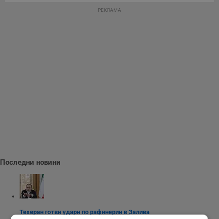
РЕКЛАМА
Последни новини
Техеран готви удари по рафинерии в Залива