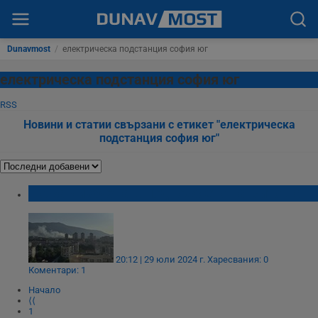
Dunavmost
/
електрическа подстанция софия юг
електрическа подстанция софия юг
RSS
Новини и статии свързани с етикет "електрическа
подстанция софия юг"
Пожар избухна в подножието на Витоша
20:12 | 29 юли 2024 г.
Харесвания: 0
Коментари: 1
Начало
⟨⟨
1