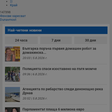
⟩⟩
Край
147398
Фенове харесват
Dunavmost
Най-четени новини
24 часа
7 дни
30 дни
Българка поръча първия домашен робот за
домакинска...
20:03 | 5.8.2026 г.
Полицията спаси изоставено на пътя момче
09:36 | 6.8.2026 г.
Агенцията по рибарство следи денонощно река
Дунав
20:52 | 5.8.2026 г.
Парламентът плаща 6 милиона евро