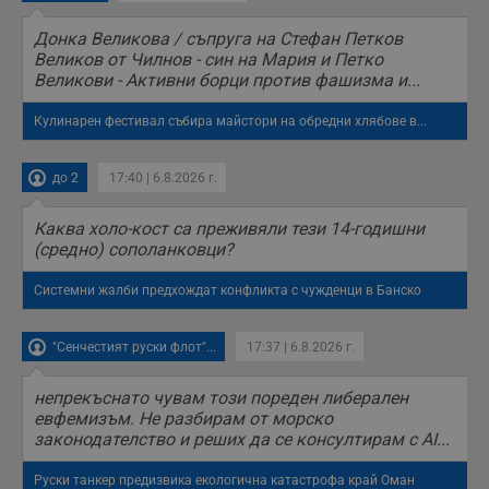
н
п
б
Донка Великова / съпруга на Стефан Петков
п
Великов от Чилнов - син на Мария и Петко
с
о
Великови - Активни борци против фашизма и...
с
а
Кулинарен фестивал събира майстори на обредни хлябове в...
р
у
з
з
до 2
17:40 | 6.8.2026 г.
п
ASP.NET_SessionId
Сесия
Т
Microsoft
Каква холо-кост са преживяли тези 14-годишни
с
Corporation
D
(средно) сополанковци?
www.dunavmost.com
п
и
Системни жалби предхождат конфликта с чужденци в Банско
т
к
п
и
"Сенчестият руски флот"...
17:37 | 6.8.2026 г.
у
р
к
непрекъснато чувам този пореден либерален
п
д
евфемизъм. Не разбирам от морско
д
законодателство и реших да се консултирам с AI...
п
у
Руски танкер предизвика екологична катастрофа край Оман