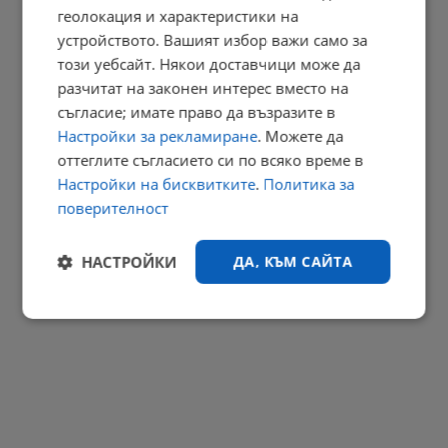
ГДБОП арестува отново бившия шеф на ВиК - Бургас
геолокация и характеристики на
устройството. Вашият избор важи само за
18:03 | 6.8.2026 г.
този уебсайт. Някои доставчици може да
РЕКЛАМА
разчитат на законен интерес вместо на
съгласие; имате право да възразите в
Настройки за рекламиране
. Можете да
оттеглите съгласието си по всяко време в
Настройки на бисквитките
.
Политика за
поверителност
НАСТРОЙКИ
ДА, КЪМ САЙТА
Строго
Ефективност
необходимо
Таргетиране
Функционалност