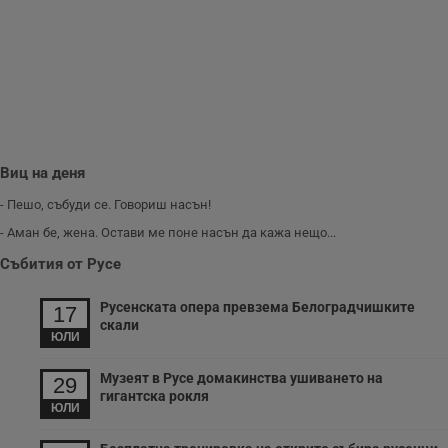
з
п
и
п
A
т
е
д
н
п
с
у
и
Виц на деня
ф
н
- Пешо, събуди се. Говориш насън!
м
Т
- Аман бе, жена. Остави ме поне насън да кажа нещо...
и
п
Събития от Русе
у
з
б
Русенската опера превзема Белоградчишките
17
скали
VISITOR_PRIVACY_METADATA
5 месеца
Т
YouTube
ЮЛИ
4
с
.youtube.com
седмици
с
с
Музеят в Русе домакинства ушиването на
29
п
гигантска рокля
и
ЮЛИ
п
т
в