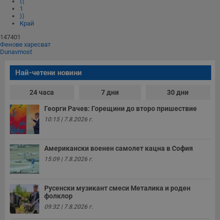
⟨⟨
1
⟩⟩
Край
147401
Фенове харесват
Dunavmost
Най-четени новини
24 часа
7 дни
30 дни
Георги Рачев: Горещини до второ пришествие
10:15 | 7.8.2026 г.
Американски военен самолет кацна в София
15:09 | 7.8.2026 г.
Русенски музикант смеси Металика и роден
фолклор
09:32 | 7.8.2026 г.