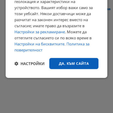
геолокация и характеристики на
устройството. Вашият избор важи само за
Сателити показаха безпрецедентното пресъхване на река Дунав
този уебсайт. Някои доставчици може да
20:40 | 7.8.2026 г.
разчитат на законен интерес вместо на
РЕКЛАМА
съгласие; имате право да възразите в
Настройки за рекламиране
. Можете да
оттеглите съгласието си по всяко време в
Настройки на бисквитките
.
Политика за
поверителност
НАСТРОЙКИ
ДА, КЪМ САЙТА
Строго
Ефективност
необходимо
Таргетиране
Функционалност