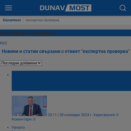
Dunavmost
/
експертна проверка
експертна проверка
RSS
Новини и статии свързани с етикет "експертна проверка"
Янаки Стоилов: Следващата седмица ЦИК
предава изборните материали на
Конституционния съд
23:11 | 28 ноември 2024 г.
Харесвания: 0
Коментари: 0
Начало