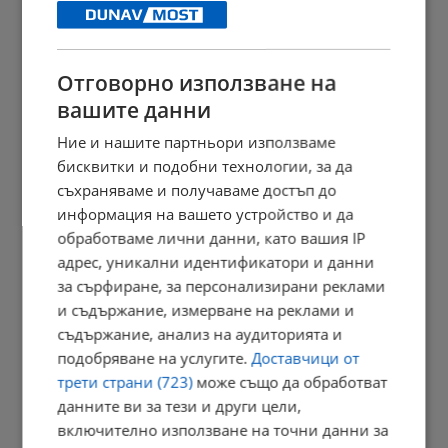
Наталия Ефремова: Минималната заплата няма да е 620 евро
21:03 | 7.8.2026 г.
Отговорно използване на
вашите данни
Сенатът на САЩ одобри нов пакет санкции срещу Русия
Ние и нашите партньори използваме
20:57 | 7.8.2026 г.
бисквитки и подобни технологии, за да
съхраняваме и получаваме достъп до
информация на вашето устройство и да
обработваме лични данни, като вашия IP
Парковете с батерии превърнаха България в енергиен лидер
адрес, уникални идентификатори и данни
20:54 | 7.8.2026 г.
за сърфиране, за персонализирани реклами
и съдържание, измерване на реклами и
съдържание, анализ на аудиторията и
подобряване на услугите.
Доставчици от
Токов удар уби ято щъркели в Габрово
трети страни (723)
може също да обработват
20:51 | 7.8.2026 г.
данните ви за тези и други цели,
включително използване на точни данни за