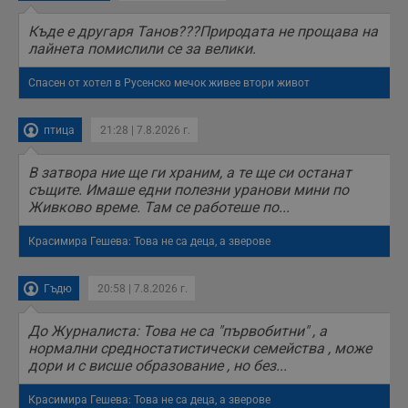
п
б
Къде е другаря Танов???Природата не прощава на
п
с
лайнета помислили се за велики.
о
с
а
Спасен от хотел в Русенско мечок живее втори живот
р
у
з
птица
21:28 | 7.8.2026 г.
з
п
В затвора ние ще ги храним, а те ще си останат
ASP.NET_SessionId
Сесия
Т
Microsoft
с
Corporation
същите. Имаше едни полезни уранови мини по
D
www.dunavmost.com
Живково време. Там се работеше по...
п
и
т
Красимира Гешева: Това не са деца, а зверове
к
п
и
у
Гъдю
20:58 | 7.8.2026 г.
р
к
п
До Журналиста: Това не са "първобитни" , а
д
нормални средностатистически семейства , може
д
п
дори и с висше образование , но без...
у
Красимира Гешева: Това не са деца, а зверове