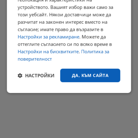
Тодор Кантарджиев: Летните вируси отминават за три дни
устройството. Вашият избор важи само за
10:32 | 6.8.2026 г.
този уебсайт. Някои доставчици може да
разчитат на законен интерес вместо на
РЕКЛАМА
съгласие; имате право да възразите в
Настройки за рекламиране
. Можете да
оттеглите съгласието си по всяко време в
Настройки на бисквитките
.
Политика за
поверителност
НАСТРОЙКИ
ДА, КЪМ САЙТА
Строго
Ефективност
необходимо
Таргетиране
Функционалност