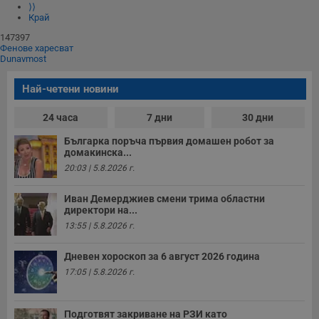
⟩⟩
Край
147397
Фенове харесват
Dunavmost
Най-четени новини
24 часа
7 дни
30 дни
Българка поръча първия домашен робот за
домакинска...
20:03 | 5.8.2026 г.
Иван Демерджиев смени трима областни
директори на...
13:55 | 5.8.2026 г.
Дневен хороскоп за 6 август 2026 година
17:05 | 5.8.2026 г.
Подготвят закриване на РЗИ като