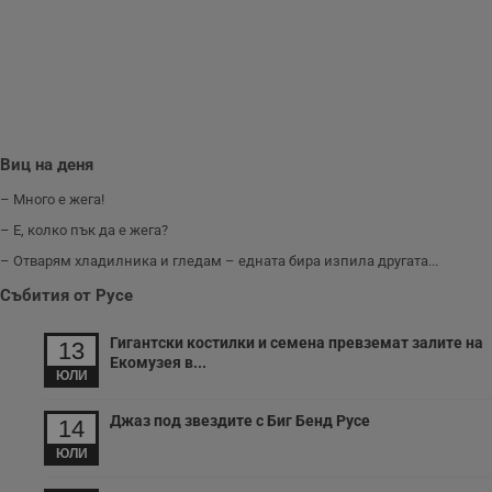
п
и
п
A
т
е
д
н
п
с
Виц на деня
у
и
ф
– Много е жега!
н
м
– Е, колко пък да е жега?
Т
и
– Отварям хладилника и гледам – едната бира изпила другата...
п
у
Събития от Русе
з
б
Гигантски костилки и семена превземат залите на
13
VISITOR_PRIVACY_METADATA
5 месеца
Т
YouTube
Екомузея в...
4
с
.youtube.com
ЮЛИ
седмици
с
с
п
Джаз под звездите с Биг Бенд Русе
14
и
п
ЮЛИ
т
в
с