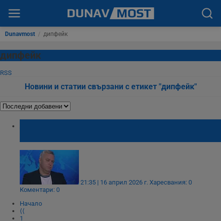
Dunavmost
/
дипфейк
дипфейк
RSS
Новини и статии свързани с етикет "дипфейк"
Ясен Танев: Фалшиви бомбени сигнали
насаждат паника преди изборите
21:35 | 16 април 2026 г.
Харесвания: 0
Коментари: 0
Начало
⟨⟨
1