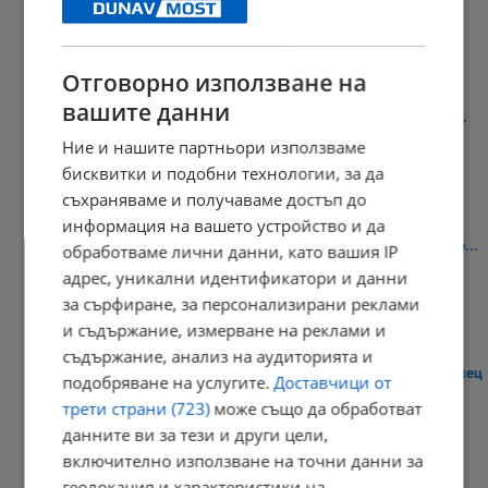
10:51 | 6.8.2026 г.
Отговорно използване на
вашите данни
Румен Радев: Търговските дружества обявяват протокола за...
Ние и нашите партньори използваме
10:46 | 6.8.2026 г.
бисквитки и подобни технологии, за да
съхраняваме и получаваме достъп до
информация на вашето устройство и да
Окръжна прокуратура - Русе обвини 8 души за производството...
обработваме лични данни, като вашия IP
адрес, уникални идентификатори и данни
10:41 | 6.8.2026 г.
за сърфиране, за персонализирани реклами
и съдържание, измерване на реклами и
съдържание, анализ на аудиторията и
Симеон Матев: Дунав ще остане с критични нива поне още месец
подобряване на услугите.
Доставчици от
трети страни (723)
може също да обработват
10:37 | 6.8.2026 г.
данните ви за тези и други цели,
включително използване на точни данни за
геолокация и характеристики на