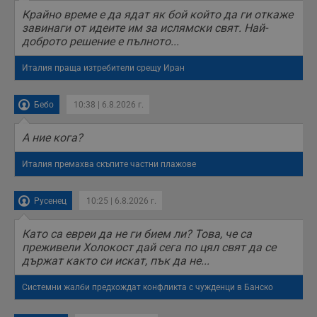
б
Крайно време е да ядат як бой който да ги откаже
п
завинаги от идеите им за ислямски свят. Най-
с
о
доброто решение е пълното...
с
а
р
Италия праща изтребители срещу Иран
у
з
з
Бебо
10:38 | 6.8.2026 г.
п
ASP.NET_SessionId
Сесия
Т
Microsoft
А ние кога?
с
Corporation
D
www.dunavmost.com
п
Италия премахва скъпите частни плажове
и
т
к
п
Русенец
10:25 | 6.8.2026 г.
и
у
р
Като са евреи да не ги бием ли? Това, че са
к
преживели Холокост дай сега по цял свят да се
п
д
държат както си искат, пък да не...
д
п
у
Системни жалби предхождат конфликта с чужденци в Банско