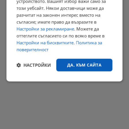
устройството. Вашият избор важи само за
този уебсайт. Някои доставчици може да
Австрия таксува солено туристи без екипировка в Алпите
разчитат на законен интерес вместо на
20:48 | 10.8.2026 г.
съгласие; имате право да възразите в
РЕКЛАМА
Настройки за рекламиране
. Можете да
оттеглите съгласието си по всяко време в
Настройки на бисквитките
.
Политика за
поверителност
НАСТРОЙКИ
ДА, КЪМ САЙТА
Строго
Ефективност
необходимо
Таргетиране
Функционалност