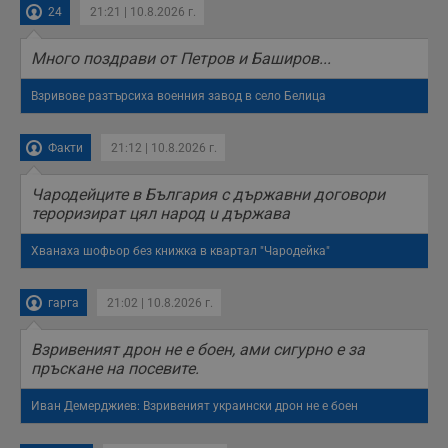
п
24
21:21 | 10.8.2026 г.
с
о
с
Много поздрави от Петров и Баширов...
а
р
у
Взривове разтърсиха военния завод в село Белица
з
з
п
Факти
21:12 | 10.8.2026 г.
ASP.NET_SessionId
Сесия
Т
Microsoft
с
Corporation
D
www.dunavmost.com
Чародейците в България с държавни договори
п
тероризират цял народ u държава
и
т
к
Хванаха шофьор без книжка в квартал "Чародейка"
п
и
у
р
гарга
21:02 | 10.8.2026 г.
к
п
д
Взривеният дрон не е боен, ами сигурно е за
д
пръскане на посевите.
п
у
Иван Демерджиев: Взривеният украински дрон не е боен