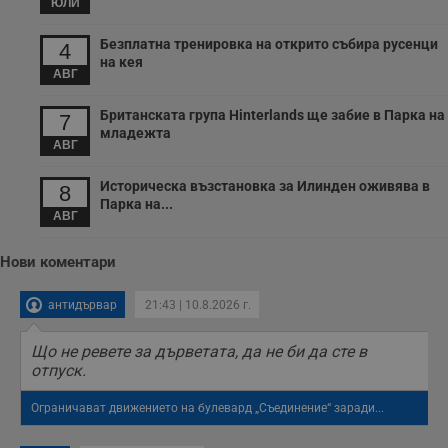
ЮЛИ
с
п
о
Безплатна тренировка на открито събира русенци
4
р
на кея
п
АВГ
н
п
к
Британската група Hinterlands ще забие в Парка на
7
ч
п
младежта
АВГ
с
б
Историческа възстановка за Илинден оживява в
8
__cf_bm
29
Т
Cloudflare Inc.
минути
с
Парка на...
.twitter.com
АВГ
59
р
секунди
м
б
о
Нови коментари
у
п
о
антидървар
21:43 | 10.8.2026 г.
и
т
Що не ревете за дърветата, да не би да сте в
receive-cookie-deprecation
.hit.gemius.pl
1 година
Т
отпуск.
с
с
н
Ограничават движението на булевард „Съединение“ заради...
н
п
б