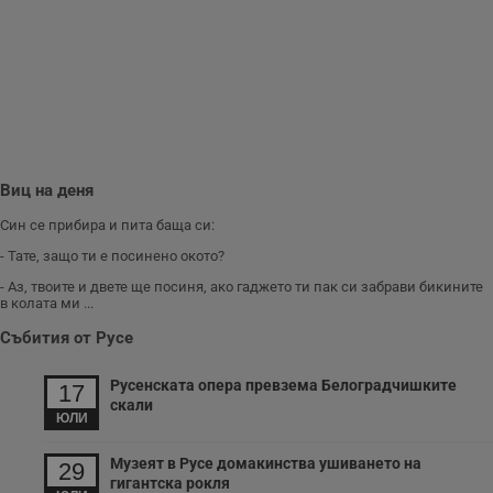
и
п
A
т
е
д
н
п
с
у
и
ф
Виц на деня
н
м
Т
Син се прибира и пита баща си:
и
п
- Тате, защо ти е посинено окото?
у
з
- Аз, твоите и двете ще посиня, ако гаджето ти пак си забрави бикините
б
в колата ми ...
VISITOR_PRIVACY_METADATA
5 месеца
Т
YouTube
Събития от Русе
4
с
.youtube.com
седмици
с
с
Русенската опера превзема Белоградчишките
17
п
скали
и
ЮЛИ
п
т
в
Музеят в Русе домакинства ушиването на
29
с
гигантска рокля
з