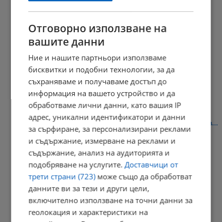
Експерт прогнозира остър дефицит на дизел през зимата
21:18 | 10.8.2026 г.
Отговорно използване на
вашите данни
Ние и нашите партньори използваме
Тарторът на групата подрастващи неонацисти се оказа с...
бисквитки и подобни технологии, за да
съхраняваме и получаваме достъп до
21:03 | 10.8.2026 г.
информация на вашето устройство и да
обработваме лични данни, като вашия IP
адрес, уникални идентификатори и данни
Иван Демерджиев: Социалните мрежи превръщат насилието в...
за сърфиране, за персонализирани реклами
20:56 | 10.8.2026 г.
и съдържание, измерване на реклами и
съдържание, анализ на аудиторията и
подобряване на услугите.
Доставчици от
трети страни (723)
може също да обработват
Тежка катастрофа с участничка от „Бригада нов дом“
данните ви за тези и други цели,
20:55 | 10.8.2026 г.
включително използване на точни данни за
геолокация и характеристики на