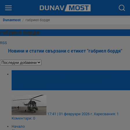
Dunavmost
/
габриел бордя
габриел бордя
RSS
Новини и статии свързани с етикет "габриел бордя"
Румънски кмет лети с хеликоптер до
работа в село без питейна вода и
канализация
17:41 | 01 февруари 2026 г.
Харесвания: 1
Коментари: 0
Начало