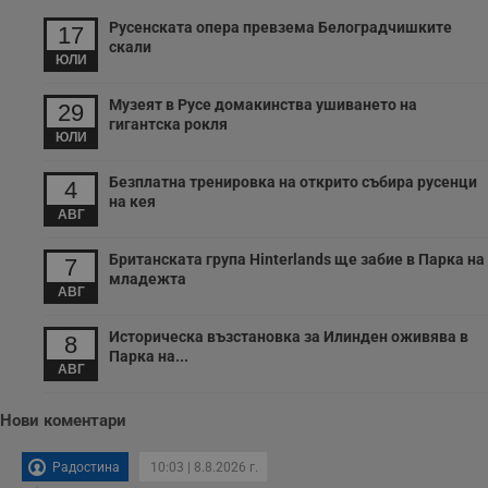
седмици
с
с
Русенската опера превзема Белоградчишките
17
п
скали
и
ЮЛИ
п
т
в
Музеят в Русе домакинства ушиването на
29
с
гигантска рокля
з
ЮЛИ
с
п
о
Безплатна тренировка на открито събира русенци
4
р
на кея
п
АВГ
н
п
к
Британската група Hinterlands ще забие в Парка на
7
ч
младежта
п
АВГ
с
б
Историческа възстановка за Илинден оживява в
8
__cf_bm
29
Т
Cloudflare Inc.
Парка на...
минути
с
.twitter.com
АВГ
59
р
секунди
м
б
Нови коментари
о
у
п
о
Радостина
10:03 | 8.8.2026 г.
и