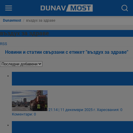
Dunavmost
/
въздух за здраве
въздух за здраве
RSS
Новини и статии свързани с етикет "въздух за здраве"
Столична община въведе спешни мерки
срещу мръсния въздух
21:14 | 11 декември 2025 г.
Харесвания: 0
Коментари: 0
Столична община призова училища и
детски градини да ограничат активността