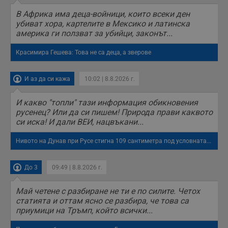
т
В Африка има деца-войници, които всеки ден
receive-cookie-deprecation
.hit.gemius.pl
1 година
Т
убиват хора, картелите в Мексико и латинска
с
америка ги ползват за убийци, законът...
с
н
н
Красимира Гешева: Това не са деца, а зверове
п
б
п
с
И аз да си кажа
10:02 | 8.8.2026 г.
о
с
а
И какво "топли" тази информация обикновения
р
русенец? Или да си пишем! Природа прави каквото
у
з
си иска! И дали ВЕИ, нацвъкани...
з
п
Нивото на Дунав при Русе стигна 109 сантиметра под условната...
ASP.NET_SessionId
Сесия
Т
Microsoft
с
Corporation
D
www.dunavmost.com
До 3
09:49 | 8.8.2026 г.
п
и
т
Май четене с разбиране не ти е по силите. Четох
к
п
статията и оттам ясно се разбира, че това са
и
приумици на Тръмп, който всички...
у
р
к