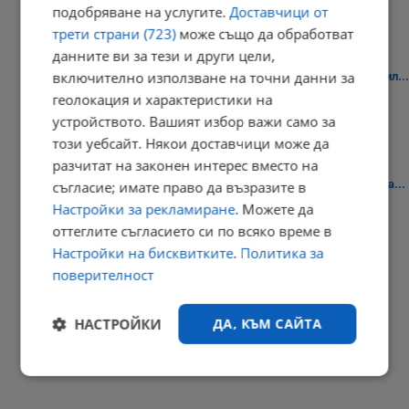
подобряване на услугите.
Доставчици от
трети страни (723)
може също да обработват
данните ви за тези и други цели,
включително използване на точни данни за
Окръжен съд - Русе остави петима от обвиняемите за фентанил...
геолокация и характеристики на
09:20 | 8.8.2026 г.
устройството. Вашият избор важи само за
този уебсайт. Някои доставчици може да
разчитат на законен интерес вместо на
Нивото на Дунав при Русе стигна 109 сантиметра под условната...
съгласие; имате право да възразите в
Настройки за рекламиране
. Можете да
09:09 | 8.8.2026 г.
оттеглите съгласието си по всяко време в
РЕКЛАМА
Настройки на бисквитките
.
Политика за
поверителност
НАСТРОЙКИ
ДА, КЪМ САЙТА
Строго
Ефективност
необходимо