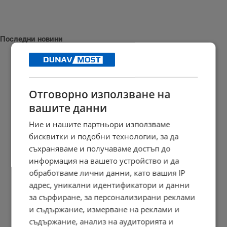
Последни новини
Отговорно използване на
Трима души пострадаха при тежка катастрофа край Николово
вашите данни
10:04 | 8.8.2026 г.
Ние и нашите партньори използваме
бисквитки и подобни технологии, за да
съхраняваме и получаваме достъп до
Д-р Георги Дяков оглави "Прогресивна България" в Бяла
информация на вашето устройство и да
09:47 | 8.8.2026 г.
обработваме лични данни, като вашия IP
адрес, уникални идентификатори и данни
за сърфиране, за персонализирани реклами
и съдържание, измерване на реклами и
Река Дунав продължава да разкрива хилядолетни находки
съдържание, анализ на аудиторията и
09:36 | 8.8.2026 г.