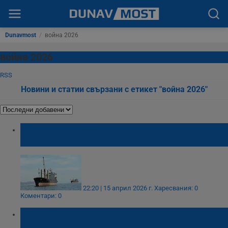
Dunavmost
/
война 2026
война 2026
RSS
Новини и статии свързани с етикет "война 2026"
Техеран обмисля да отвори Ормузкия
проток при сделка със САЩ
22:20 | 15 април 2026 г.
Харесвания: 0
Коментари: 0
Израел удари ключов завод за балистични
ракети в Техеран