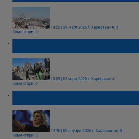
18:22 | 29 март 2026 г.
Харесвания: 0
Коментари: 0
Израел нареди масова евакуация в Южен
Ливан
13:09 | 04 март 2026 г.
Харесвания: 1
Коментари: 0
Кремъл заплаши "Коалицията на
желаещите" с директни военни удари
14:40 | 08 януари 2026 г.
Харесвания: 3
Коментари: 0