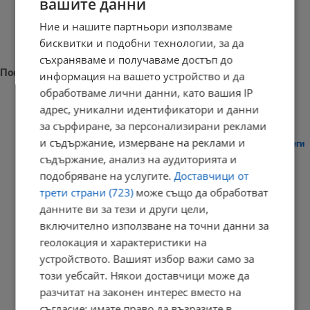
вашите данни
Ние и нашите партньори използваме
бисквитки и подобни технологии, за да
съхраняваме и получаваме достъп до
Последни новини
информация на вашето устройство и да
обработваме лични данни, като вашия IP
адрес, уникални идентификатори и данни
за сърфиране, за персонализирани реклами
и съдържание, измерване на реклами и
Активираха системата BG-Alert в Търговище заради опасни жеги
съдържание, анализ на аудиторията и
12:21 | 8.8.2026 г.
подобряване на услугите.
Доставчици от
трети страни (723)
може също да обработват
данните ви за тези и други цели,
включително използване на точни данни за
Японски учен определи параметрите на привлекателната
женска...
геолокация и характеристики на
устройството. Вашият избор важи само за
12:03 | 8.8.2026 г.
този уебсайт. Някои доставчици може да
разчитат на законен интерес вместо на
съгласие; имате право да възразите в