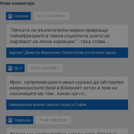
Нови коментари
у
з
з
Селския
12:13 | 8.8.2026 г.
п
ASP.NET_SessionId
Сесия
Т
Microsoft
"Липсата на възпитателни мерки превръща
с
Corporation
D
www.dunavmost.com
тийнейджърите в тежки социопати, които не
п
подлежат на лесна корекция." - така става...
и
т
к
Адвокат Димитър Марковски: Георги Кузев почти няма здрав...
п
и
у
р
До 3
12:12 | 8.8.2026 г.
к
п
д
Иран , например-щом е имал куража да обстрелва
д
американските бази в Близкият изток и тези на
п
у
съюзниците му там , какво ще го...
Американски военен самолет кацна в София
Доставчик
/
Валиден
Валиден
Тодорова
11:49 | 8.8.2026 г.
Име
Име
Доставчик
/
Домейн
Описание
Описание
Домейн
Доставчик
/
до
Валиден
до
Име
Описание
Домейн
до
_sharedID
__Secure-
.dunavmost.com
.youtube.com
11
Тази бисквитка се
5 месеца