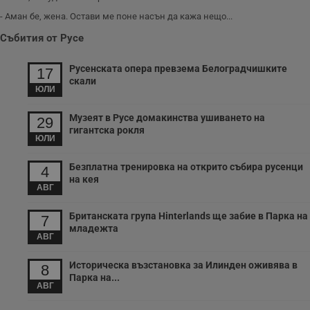
п
- Аман бе, жена. Остави ме поне насън да кажа нещо...
к
ч
п
Събития от Русе
с
б
Русенската опера превзема Белоградчишките
17
__cf_bm
29
Т
Cloudflare Inc.
скали
минути
с
.twitter.com
ЮЛИ
59
р
секунди
м
б
Музеят в Русе домакинства ушиването на
29
о
гигантска рокля
у
ЮЛИ
п
о
и
Безплатна тренировка на открито събира русенци
4
т
на кея
АВГ
receive-cookie-deprecation
.hit.gemius.pl
1 година
Т
с
с
Британската група Hinterlands ще забие в Парка на
7
н
младежта
н
АВГ
п
б
п
Историческа възстановка за Илинден оживява в
8
с
Парка на...
о
АВГ
с
а
р