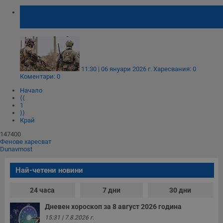
Анализатори прогнозират нови войни за
ресурси през 2026 година
11:30 | 06 януари 2026 г.
Харесвания: 0
Коментари: 0
Начало
⟨⟨
1
⟩⟩
Край
147400
Фенове харесват
Dunavmost
Най-четени новини
24 часа
7 дни
30 дни
Дневен хороскоп за 8 август 2026 година
15:31 | 7.8.2026 г.