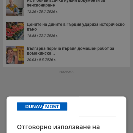
НОИ обяви всички нужни документи за
пенсиониране
12:26 | 20.7.2026 г.
Цените на дините в Гърция удариха историческо
дъно
15:58 | 22.7.2026 г.
Българка поръча първия домашен робот за
домакинска...
20:03 | 5.8.2026 г.
РЕКЛАМА
Отговорно използване на