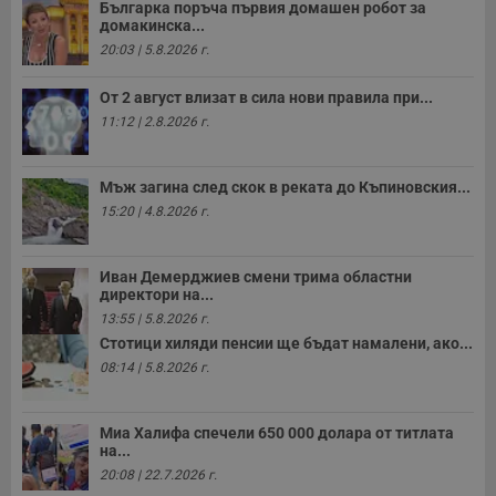
Българка поръча първия домашен робот за
домакинска...
20:03 | 5.8.2026 г.
От 2 август влизат в сила нови правила при...
11:12 | 2.8.2026 г.
Мъж загина след скок в реката до Къпиновския...
15:20 | 4.8.2026 г.
Иван Демерджиев смени трима областни
директори на...
13:55 | 5.8.2026 г.
Стотици хиляди пенсии ще бъдат намалени, ако...
08:14 | 5.8.2026 г.
Миа Халифа спечели 650 000 долара от титлата
на...
20:08 | 22.7.2026 г.