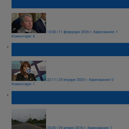
педофилите"
13:50 | 11 февруари 2026 г.
Харесвания: 1
Коментари: 6
ЦИК: Видеозаснемане ще се извършва
след края на изборния ден
22:11 | 25 януари 2023 г.
Харесвания: 0
Коментари: 1
Нелоялна практика на русенски
полицейски патрул
23:30 | 29 април 2016 г.
Харесвания: 1