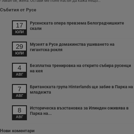
п
- Аман бе, жена. Остави ме поне насън да кажа нещо...
к
ч
Събития от Русе
п
с
б
Русенската опера превзема Белоградчишките
17
скали
__cf_bm
29
Т
Cloudflare Inc.
ЮЛИ
минути
с
.twitter.com
59
р
секунди
м
Музеят в Русе домакинства ушиването на
29
б
гигантска рокля
о
ЮЛИ
у
п
о
Безплатна тренировка на открито събира русенци
4
и
на кея
т
АВГ
receive-cookie-deprecation
.hit.gemius.pl
1 година
Т
с
Британската група Hinterlands ще забие в Парка на
7
с
младежта
н
АВГ
н
п
б
Историческа възстановка за Илинден оживява в
8
п
Парка на...
с
АВГ
о
с
а
Нови коментари
р