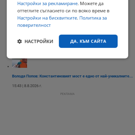
Настройки за рекламиране
. Можете да
Взривеният дрон не е оставил дълбоки кратери
оттеглите съгласието си по всяко време в
15:59 | 8.8.2026 г.
Настройки на бисквитките
.
Политика за
поверителност
НАСТРОЙКИ
ДА, КЪМ САЙТА
Лео Меси загуби баща си
15:55 | 8.8.2026 г.
Строго
Ефективност
необходимо
Володя Попов: Константиновият мост е едно от най-уникалните...
15:43 | 8.8.2026 г.
Таргетиране
Функционалност
РЕКЛАМА
Некласифицирани