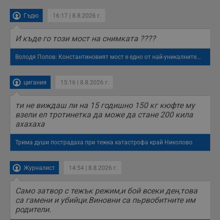
у
з
з
Гъдю
16:17 | 8.8.2026 г.
п
ASP.NET_SessionId
Сесия
Т
Microsoft
И къде го този мост на снимката ????
с
Corporation
D
www.dunavmost.com
п
Володя Попов: Константиновият мост е едно от най-уникалните...
и
т
к
цигания
15:16 | 8.8.2026 г.
п
и
у
ти не виждаш ли на 15 годишно 150 кг кюфте му
р
к
взели ел тротинетка да може да стане 200 кила
п
ахахаха
д
д
п
Трима души пострадаха при тежка катастрофа край Николово
у
Журналист
14:54 | 8.8.2026 г.
Само затвор с тежък режим,и бой всеки ден,това
Доставчик
/
Валиден
Валиден
Име
Име
Доставчик
/
Домейн
Описание
Описание
са гамени и убийци.Виновни са пьрвобитните им
Домейн
Доставчик
/
до
Валиден
до
Име
Описание
Домейн
до
родители.
_sharedID
__Secure-
.dunavmost.com
.youtube.com
11
Тази бисквитка се
5 месеца