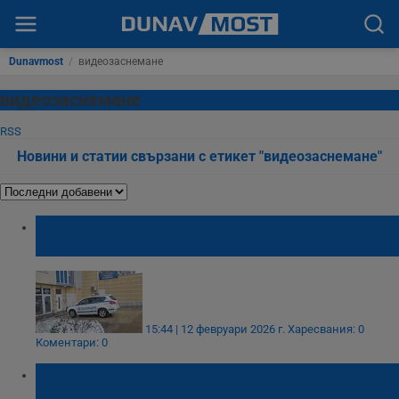
Dunavmost
/
видеозаснемане
видеозаснемане
RSS
Новини и статии свързани с етикет "видеозаснемане"
МВР: Собственици на салони сами снимат
клиентите си, не са охранителни фирми
15:44 | 12 февруари 2026 г.
Харесвания: 0
Коментари: 0
Тошко Йорданов: Абревиатурата ПП
започва да прилича на „подкрепяме