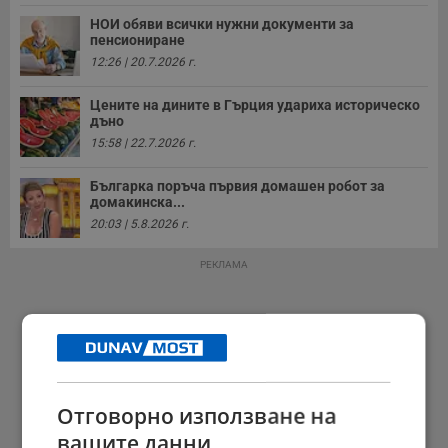
НОИ обяви всички нужни документи за
пенсиониране
12:26 | 20.7.2026 г.
Цените на дините в Гърция удариха историческо
дъно
15:58 | 22.7.2026 г.
Българка поръча първия домашен робот за
домакинска...
20:03 | 5.8.2026 г.
РЕКЛАМА
Отговорно използване на
вашите данни