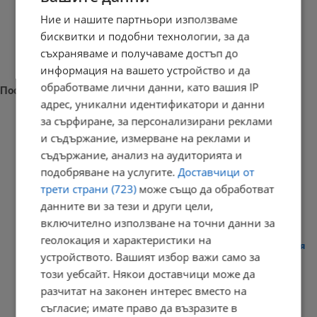
Ние и нашите партньори използваме
бисквитки и подобни технологии, за да
съхраняваме и получаваме достъп до
информация на вашето устройство и да
обработваме лични данни, като вашия IP
Последни новини
адрес, уникални идентификатори и данни
за сърфиране, за персонализирани реклами
и съдържание, измерване на реклами и
съдържание, анализ на аудиторията и
Украински удар по ирански кораб променя сигурността в...
подобряване на услугите.
Доставчици от
16:12 | 8.8.2026 г.
трети страни (723)
може също да обработват
данните ви за тези и други цели,
включително използване на точни данни за
геолокация и характеристики на
Мексико и Перу възстановиха дипломатическите си отношения
устройството. Вашият избор важи само за
16:09 | 8.8.2026 г.
този уебсайт. Някои доставчици може да
разчитат на законен интерес вместо на
съгласие; имате право да възразите в