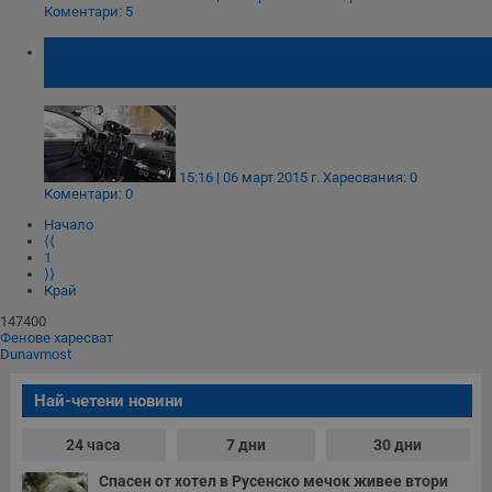
Коментари: 5
Три патрулки със системи за
видеозаснемане в Русе
15:16 | 06 март 2015 г.
Харесвания: 0
Коментари: 0
Начало
⟨⟨
1
⟩⟩
Край
147400
Фенове харесват
Dunavmost
Най-четени новини
24 часа
7 дни
30 дни
Спасен от хотел в Русенско мечок живее втори