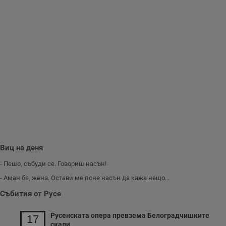
__RequestVerificationToken
Сесия
Т
Microsoft
п
Corporation
ф
www.dunavmost.com
з
п
и
п
A
т
е
д
н
п
с
у
и
ф
н
м
Т
Виц на деня
и
п
- Пешо, събуди се. Говориш насън!
у
з
- Аман бе, жена. Остави ме поне насън да кажа нещо...
б
Събития от Русе
VISITOR_PRIVACY_METADATA
5 месеца
Т
YouTube
4
с
.youtube.com
седмици
с
Русенската опера превзема Белоградчишките
с
17
п
скали