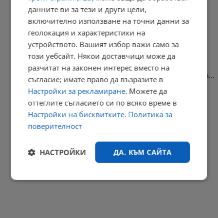
данните ви за тези и други цели,
Огнени торнада застрашават Европа
включително използване на точни данни за
геолокация и характеристики на
20:46 | 8.8.2026 г.
устройството. Вашият избор важи само за
този уебсайт. Някои доставчици може да
разчитат на законен интерес вместо на
Продължават процесуално-следствените действия в района на...
съгласие; имате право да възразите в
Настройки за рекламиране
. Можете да
18:45 | 8.8.2026 г.
оттеглите съгласието си по всяко време в
РЕКЛАМА
Настройки на бисквитките
.
Политика за
поверителност
НАСТРОЙКИ
ДА, КЪМ САЙТА
Строго
Ефективност
необходимо