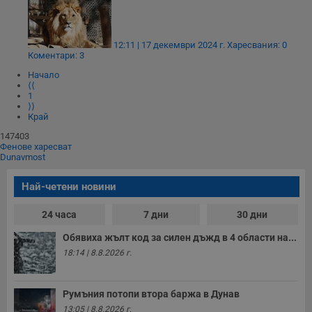
12:11 | 17 декември 2024 г.
Харесвания: 0
Коментари: 3
Начало
⟨⟨
1
⟩⟩
Край
147403
Фенове харесват
Dunavmost
Най-четени новини
24 часа
7 дни
30 дни
Обявиха жълт код за силен дъжд в 4 области на...
18:14 | 8.8.2026 г.
Румъния потопи втора баржа в Дунав
13:05 | 8.8.2026 г.