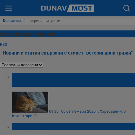
Dunavmost
/
ветеринарни грижи
ветеринарни грижи
RSS
Новини и статии свързани с етикет "ветеринарни грижи"
Защо не трябва да целувате домашната
си котка
09:36 | 06 септември 2025 г.
Харесвания: 0
Коментари: 0
Почина любимецът на Стара Загора