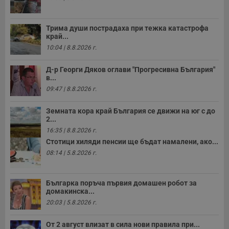
Трима души пострадаха при тежка катастрофа
край...
10:04 | 8.8.2026 г.
Д-р Георги Дяков оглави "Прогресивна България"
в...
09:47 | 8.8.2026 г.
Земната кора край България се движи на юг с до
2...
16:35 | 8.8.2026 г.
Стотици хиляди пенсии ще бъдат намалени, ако...
08:14 | 5.8.2026 г.
Българка поръча първия домашен робот за
домакинска...
20:03 | 5.8.2026 г.
От 2 август влизат в сила нови правила при...