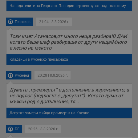
с
Нападателите на Георги от Пловдив тържествуват над тялото му...
с
н
н
п
Георгиев
21:04 | 8.8.2026 г.
б
п
с
Този кмет Атанасов,от много неща разбира!В ДАИ
о
когато беше шеф разбираше от други неща!Много
с
а
е лесно на мекото
р
у
з
Кладенци в Русенско пресъхнаха
з
п
Русенец
20:28 | 8.8.2026 г.
ASP.NET_SessionId
Сесия
Т
Microsoft
с
Corporation
D
www.dunavmost.com
Думата „премиерът“ е допълнение в изречението, а
п
и
не подлог (подлогът е „депутат“). Когато дума от
т
мъжки род е допълнение, тя...
к
п
и
Депутат замери с яйца премиерът на Косово
у
р
к
п
БГ
20:26 | 8.8.2026 г.
д
д