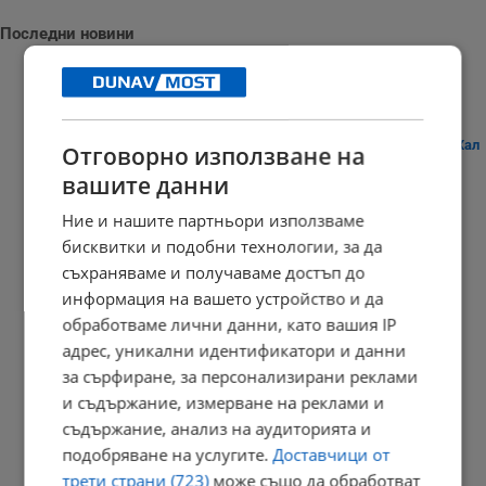
Последни новини
Плитко земетресение разбуди жителите на австрийския град Хал
Отговорно използване на
вашите данни
21:03 | 8.8.2026 г.
Ние и нашите партньори използваме
бисквитки и подобни технологии, за да
съхраняваме и получаваме достъп до
Дневен хороскоп за 9 август 2026 година
информация на вашето устройство и да
20:56 | 8.8.2026 г.
обработваме лични данни, като вашия IP
адрес, уникални идентификатори и данни
за сърфиране, за персонализирани реклами
и съдържание, измерване на реклами и
Кладенци в Русенско пресъхнаха
съдържание, анализ на аудиторията и
20:49 | 8.8.2026 г.
подобряване на услугите.
Доставчици от
трети страни (723)
може също да обработват