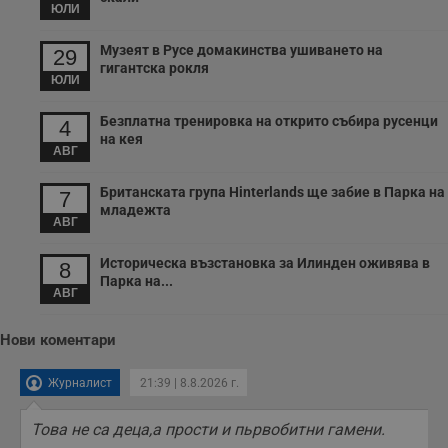
и
ЮЛИ
п
т
Музеят в Русе домакинства ушиването на
в
29
с
гигантска рокля
з
ЮЛИ
с
п
о
Безплатна тренировка на открито събира русенци
4
р
на кея
п
АВГ
н
п
к
Британската група Hinterlands ще забие в Парка на
7
ч
младежта
п
АВГ
с
б
Историческа възстановка за Илинден оживява в
8
__cf_bm
29
Т
Cloudflare Inc.
Парка на...
минути
с
.twitter.com
АВГ
59
р
секунди
м
б
Нови коментари
о
у
п
Журналист
21:39 | 8.8.2026 г.
о
и
т
Това не са деца,а прости и пьрвобитни гамени.
receive-cookie-deprecation
.hit.gemius.pl
1 година
Т