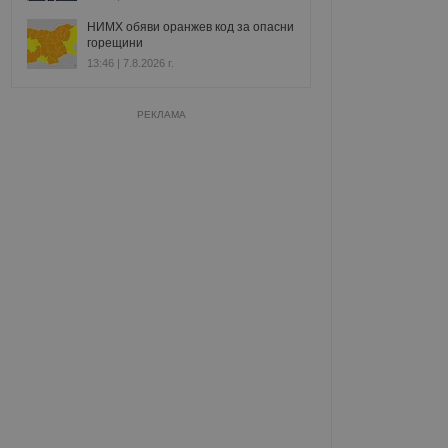
НИМХ обяви оранжев код за опасни
горещини
13:46 | 7.8.2026 г.
РЕКЛАМА