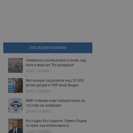
ПОСЛЕДНИ НОВИНИ
Намериха разхвърляна отрова зад
блок в квартал "Възраждане"
15:01 | 7.8.2026 г.
Митничари задържаха над 10 000
кутии цигари в ТИР край Видин
14:42 | 7.8.2026 г.
МВР открива нови лаборатории за
тестове на шофьори
13:59 | 7.8.2026 г.
Костадин Костадинов: Румен Радев
се крие зад колективната...
13:52 | 7.8.2026 г.