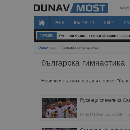
ЗА НАС
РУСЕ
БЪЛГАРИЯ
СВЯТ
РА
ГОРЕЩО
Русенски музикант смеси Металика и род
Dunavmost
/
българска гимнастика
българска гимнастика
Новини и статии свързани с етикет "бълг
Русенци спечелиха Све
20:37 | 05 октомври 2025 г.