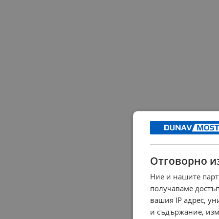
Отговорно и
Ние и нашите парт
получаваме достъп
вашия IP адрес, у
и съдържание, изм