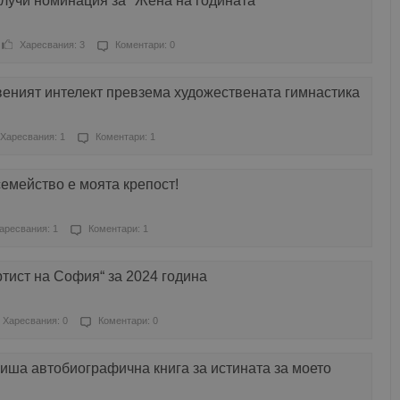
лучи номинация за "Жена на годината"
Харесвания: 3
Коментари: 0
веният интелект превзема художествената гимнастика
Харесвания: 1
Коментари: 1
емейство е моята крепост!
аресвания: 1
Коментари: 1
тист на София“ за 2024 година
Харесвания: 0
Коментари: 0
иша автобиографична книга за истината за моето