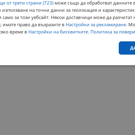
и от трети страни (723)
може също да обработват данните в
 използване на точни данни за геолокация и характеристик
 само за този уебсайт. Някои доставчици може да разчитат 
; имате право да възразите в
Настройки за рекламиране
. М
сяко време в
Настройки на бисквитките
.
Политика за повер
Д
Ефективност
Таргетиране
Функционалност
Н
еобходимо
Ефективност
Таргетиране
Функционалност
Неклас
исквитки позволяват основната функционалност на уебсайта, като потребителско
не може да се използва правилно без строго необходими бисквитки.