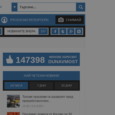
И
РУСЕНСКИ РЕПОРТЕРИ
СНИМАЙ
НОВИНИТЕ ВЧЕРА
107
147398
ФЕНОВЕ ХАРЕСВАТ
DUNAVMOST
НАЙ-ЧЕТЕНИ НОВИНИ
24 ЧАСА
7 ДНИ
30 ДНИ
Тонове праскови се развалят пред
преработвателен...
15:36 | 6.8.2026 г.
Продават домати от Косово за 30