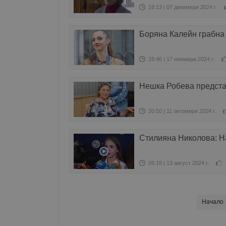
18:13 | 07 декември 2024 г.
Боряна Калейн грабна 
15:46 | 17 ноември 2024 г.
Нешка Робева предста
20:50 | 11 октомври 2024 г.
Стилияна Николова: Н
09:18 | 13 август 2024 г.
Начало