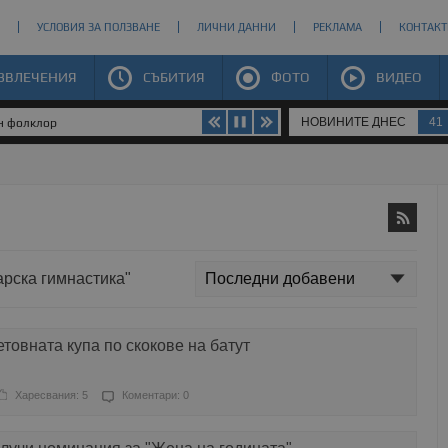
УСЛОВИЯ ЗА ПОЛЗВАНЕ
ЛИЧНИ ДАННИ
РЕКЛАМА
КОНТАКТ
ЗВЛЕЧЕНИЯ
СЪБИТИЯ
ФОТО
ВИДЕО
НОВИНИТЕ ДНЕС
41
ен фолклор
арска гимнастика"
товната купа по скокове на батут
Харесвания: 5
Коментари: 0