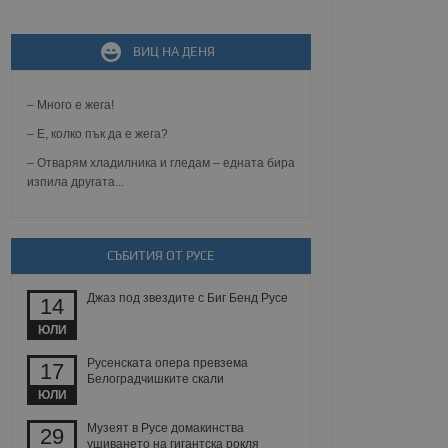
ВИЦ НА ДЕНЯ
не, зададена от уеб
 ASP.NET MVC
спре неразрешеното
т, известно като
– Много е жега!
тове. Той не съдържа
щожава при затваряне
– Е, колко пък да е жега?
– Отварям хладилника и гледам – едната бира
ение на съгласието на
изпила другата...
ст за тяхното
а данни за съгласието
ични политики и
антира, че техните
 сесии.
СЪБИТИЯ ОТ РУСЕ
аничаване между хората
а, за да се правят
хния уебсайт.
Джаз под звездите с Биг Бенд Русе
14
ЮЛИ
сигнализира на
 на бисквитките,
Русенската опера превзема
17
а съответствие и
Белоградчишките скали
ндарти и
ЮЛИ
ck и предоставя
Музеят в Русе домакинства
29
требител използва
ушиването на гигантска рокля