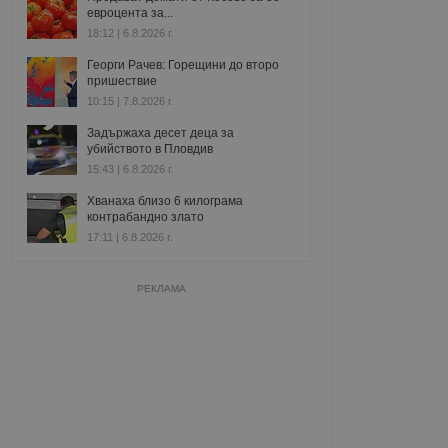
евроцента за...
18:12 | 6.8.2026 г.
Георги Рачев: Горещини до второ
пришествие
10:15 | 7.8.2026 г.
Задържаха десет деца за
убийството в Пловдив
15:43 | 6.8.2026 г.
Хванаха близо 6 килограма
контрабандно злато
17:11 | 6.8.2026 г.
РЕКЛАМА