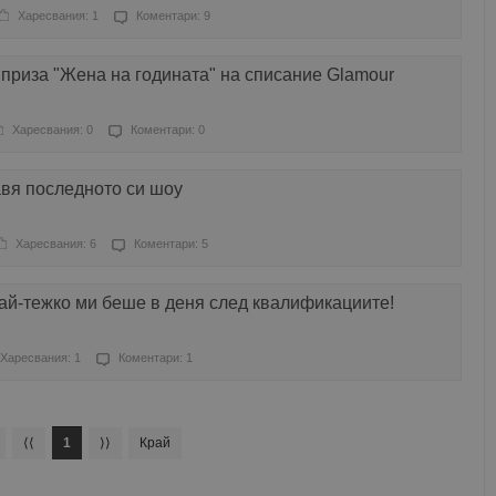
Харесвания: 1
Коментари: 9
приза "Жена на годината" на списание Glamour
Харесвания: 0
Коментари: 0
вя последното си шоу
Харесвания: 6
Коментари: 5
ай-тежко ми беше в деня след квалификациите!
Харесвания: 1
Коментари: 1
⟨⟨
1
⟩⟩
Край