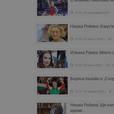
Стилияна Николова по
22:08 | 26 септември 2025 г.
Нешка Робева: Изкуст
13:59 | 22 август 2025 г.
Илиана Раева: Моето с
22:40 | 15 март 2025 г.
Х
Боряна Калейн е „Спор
13:16 | 02 януари 2025 г.
Нешка Робева: Ще нап
време