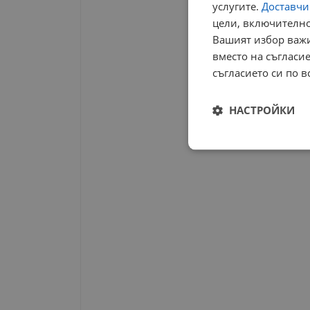
услугите.
Доставчиц
цели, включително
Вашият избор важи
вместо на съгласие
съгласието си по в
НАСТРОЙКИ
Строго
необходимо
Строго н
Строго необходимите б
на акаунта. Уебсайтът 