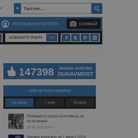
И
РУСЕНСКИ РЕПОРТЕРИ
СНИМАЙ
НОВИНИТЕ ВЧЕРА
107
147398
ФЕНОВЕ ХАРЕСВАТ
DUNAVMOST
НАЙ-ЧЕТЕНИ НОВИНИ
24 ЧАСА
7 ДНИ
30 ДНИ
Полицията спаси изоставено на
пътя момче
09:36 | 6.8.2026 г.
Дневен хороскоп за 7 август 2026