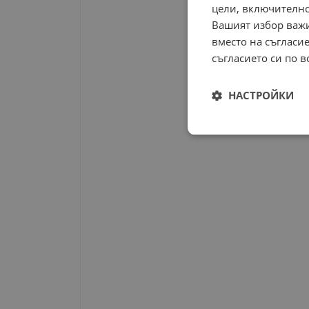
цели, включително
Вашият избор важи
вместо на съгласие
съгласието си по в
НАСТРОЙКИ
Строго
необходимо
Строго н
Строго необходимите б
на акаунта. Уебсайтът 
Име