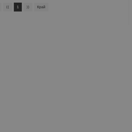
⟨⟨
1
⟩⟩
Край