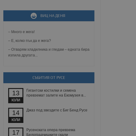
не, зададена от уеб
 ASP.NET MVC
ВИЦ НА ДЕНЯ
спре неразрешеното
т, известно като
тове. Той не съдържа
– Много е жега!
щожава при затваряне
– Е, колко пък да е жега?
ение на съгласието на
ст за тяхното
– Отварям хладилника и гледам – едната бира
а данни за съгласието
изпила другата...
ични политики и
антира, че техните
 сесии.
аничаване между хората
СЪБИТИЯ ОТ РУСЕ
а, за да се правят
хния уебсайт.
Гигантски костилки и семена
13
превземат залите на Екомузея в...
сигнализира на
ЮЛИ
 на бисквитките,
а съответствие и
ндарти и
Джаз под звездите с Биг Бенд Русе
14
ЮЛИ
ck и предоставя
требител използва
Русенската опера превзема
17
йният потребител може
Белоградчишките скали
 уебсайт.