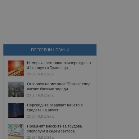
ПОСЛЕДНИ НОВИНИ
Измериха рекордна температура от
41 градуса в Будапеща
23:09 | 6.8.2026 г.
Отвориха магистрала "Тракия" след
часове блокада заради...
23:05 | 6.8.2026 г.
Персеидите озаряват небето в
средата на август
23:03 | 6.8.2026 г.
Променят вноските за трудова
злополука в седем сектора
22:58 | 6.8.2026 г.