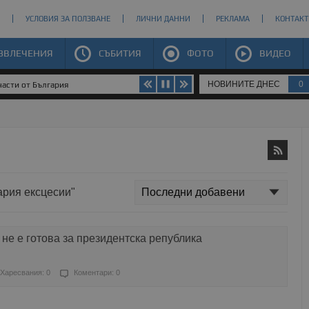
УСЛОВИЯ ЗА ПОЛЗВАНЕ
ЛИЧНИ ДАННИ
РЕКЛАМА
КОНТАКТ
ЗВЛЕЧЕНИЯ
СЪБИТИЯ
ФОТО
ВИДЕО
НОВИНИТЕ ДНЕС
0
части от България
ария ексцесии"
 не е готова за президентска република
Харесвания: 0
Коментари: 0