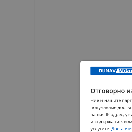
Отговорно и
Ние и нашите парт
получаваме достъп
вашия IP адрес, у
и съдържание, изм
услугите.
Доставчиц