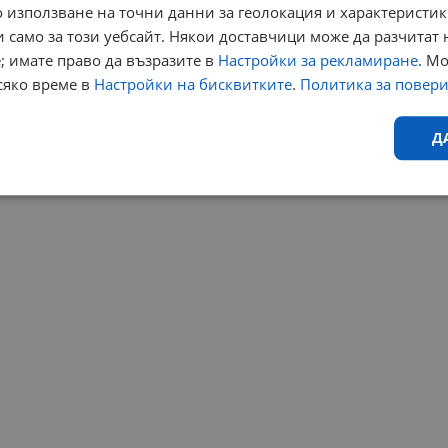
 използване на точни данни за геолокация и характеристик
 само за този уебсайт. Някои доставчици може да разчитат 
; имате право да възразите в
Настройки за рекламиране
. М
сяко време в
Настройки на бисквитките
.
Политика за повер
Д
Ефективност
Таргетиране
Функционалност
Н
еобходимо
Ефективност
Таргетиране
Функционалност
Неклас
исквитки позволяват основната функционалност на уебсайта, като потребителско
не може да се използва правилно без строго необходими бисквитки.
Валиден
Доставчик
/
Домейн
Описание