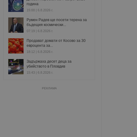
година
15:00 | 6.8.2026 г.
Румен Радев ще посети терена за
бъдещия космически...
07:19 | 6.8.2026 г.
Продават домати от Косово за 30
евроцента за...
18:12 | 6.8.2026 г.
Задържаха десет деца за
убийството в Пловдив
15:43 | 6.8.2026 г.
РЕКЛАМА