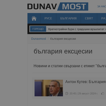
ЗА НАС
РУСЕ
БЪЛГАРИЯ
СВЯТ
РА
ГОРЕЩО
Краткотрайни бури с градушки връхлитат 
Dunavmost
/
българия ексцесии
българия ексцесии
Новини и статии свързани с етикет "бълг
Антон Кутев: България
20:45 | 29 август 2024 г.