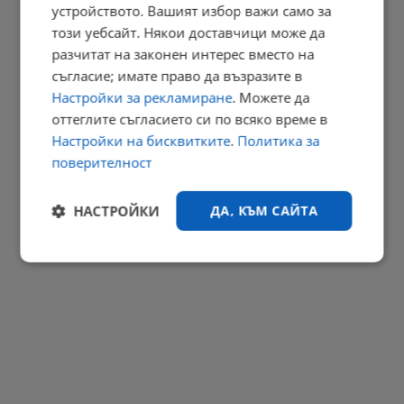
устройството. Вашият избор важи само за
Георги Близнашки: Предстоящите президентски избори могат
да...
този уебсайт. Някои доставчици може да
разчитат на законен интерес вместо на
22:38 | 6.8.2026 г.
съгласие; имате право да възразите в
РЕКЛАМА
Настройки за рекламиране
. Можете да
оттеглите съгласието си по всяко време в
Настройки на бисквитките
.
Политика за
поверителност
НАСТРОЙКИ
ДА, КЪМ САЙТА
Строго
Ефективност
необходимо
Таргетиране
Функционалност