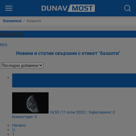
Dunavmost
/
базалти
базалти
RSS
Новини и статии свързани с етикет "базалти"
Китайски учени правят революционни
открития за тъмната страна на Луната
16:55 | 11 юли 2025 г.
Харесвания: 0
Коментари: 0
Начало
⟨⟨
1