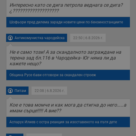
б
Интересно като се дига петрола веднага се дига?
п
с
¿???????????????????
о
с
а
Шофьори пред дилема заради новите цени по бензиностанциите
р
у
з
Антикомунистка чародейска
22:50 | 6.8.2026 г.
з
п
Не е само този! А за скандалното заграждане на
ASP.NET_SessionId
Сесия
Т
Microsoft
с
Corporation
терена зад бл.116 в Чародейка- Юг няма ли да
D
www.dunavmost.com
кажете нещо?
п
и
т
Община Русе бави отговори за скандален строеж
к
п
и
у
Питам
22:08 | 6.8.2026 г.
р
к
п
Кое е това момче и как мога да стигна до него……а
д
имам сърце!!!!! А вие??
д
п
у
Аспарух Илиев с остра реакция за изоставеното на пътя дете