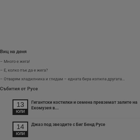
и
п
A
т
е
д
н
п
с
у
и
Виц на деня
ф
н
м
– Много е жега!
Т
и
– Е, колко пък да е жега?
п
у
– Отварям хладилника и гледам – едната бира изпила другата...
з
б
Събития от Русе
VISITOR_PRIVACY_METADATA
5 месеца
Т
YouTube
4
с
.youtube.com
Гигантски костилки и семена превземат залите на
13
седмици
с
Екомузея в...
с
ЮЛИ
п
и
п
Джаз под звездите с Биг Бенд Русе
14
т
в
ЮЛИ
с
з