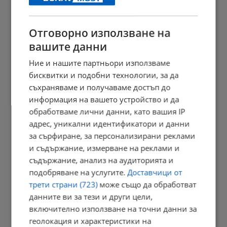
23:09 | 6.8.2026 г.
Отговорно използване на
вашите данни
Отвориха магистрала "Тракия" след часове блокада заради...
Ние и нашите партньори използваме
23:05 | 6.8.2026 г.
бисквитки и подобни технологии, за да
съхраняваме и получаваме достъп до
информация на вашето устройство и да
обработваме лични данни, като вашия IP
Персеидите озаряват небето в средата на август
адрес, уникални идентификатори и данни
23:03 | 6.8.2026 г.
за сърфиране, за персонализирани реклами
и съдържание, измерване на реклами и
съдържание, анализ на аудиторията и
подобряване на услугите.
Доставчици от
Променят вноските за трудова злополука в седем сектора
трети страни (723)
може също да обработват
22:58 | 6.8.2026 г.
данните ви за тези и други цели,
включително използване на точни данни за
геолокация и характеристики на