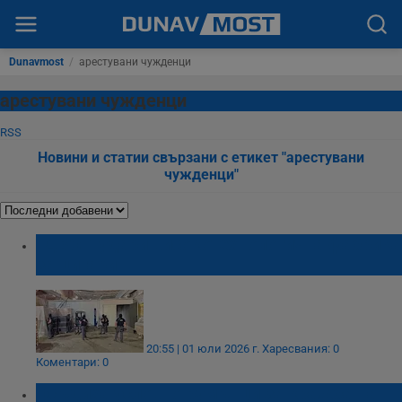
Dunavmost
/
арестувани чужденци
арестувани чужденци
RSS
Новини и статии свързани с етикет "арестувани
чужденци"
ГДБОП удари високотехнологична фабрика
за цигари
20:55 | 01 юли 2026 г.
Харесвания: 0
Коментари: 0
Осъдиха условно румънци за кражба на