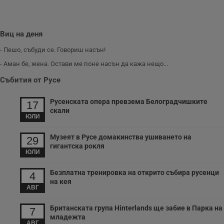
VISITOR_PRIVACY_METADATA
5 месеца
Т
YouTube
4
с
.youtube.com
седмици
с
с
Виц на деня
п
и
- Пешо, събуди се. Говориш насън!
п
т
- Аман бе, жена. Остави ме поне насън да кажа нещо...
в
с
Събития от Русе
з
с
п
Русенската опера превзема Белоградчишките
о
17
р
скали
п
ЮЛИ
н
п
к
Музеят в Русе домакинства ушиването на
29
ч
гигантска рокля
п
ЮЛИ
с
б
Безплатна тренировка на открито събира русенци
4
__cf_bm
29
Т
Cloudflare Inc.
на кея
минути
с
.twitter.com
АВГ
59
р
секунди
м
б
Британската група Hinterlands ще забие в Парка на
7
о
младежта
у
АВГ