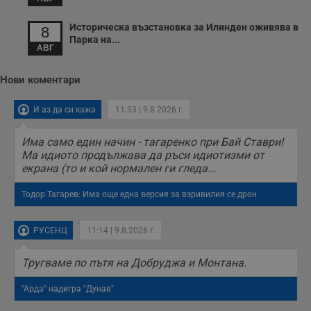
п
о
и
Историческа възстановка за Илинден оживява в
8
т
Парка на...
АВГ
receive-cookie-deprecation
.hit.gemius.pl
1 година
Т
с
с
Нови коментари
н
н
п
И аз да си кажа
11:33 | 9.8.2026 г.
б
п
с
Има само един начин - тагаренко при Бай Ставри!
о
с
Ма идиото продължава да ръси идиотизми от
а
екрана (то и кой нормален ги гледа...
р
у
з
Тодор Тагарев: Има още една версия за взривилия се дрон
з
п
ASP.NET_SessionId
Сесия
Т
РУСЕНЦ
11:14 | 9.8.2026 г.
Microsoft
с
Corporation
D
www.dunavmost.com
п
Тругваме по пътя на Добруджа и Монтана.
и
т
к
"Арда" надигра "Дунав"
п
и