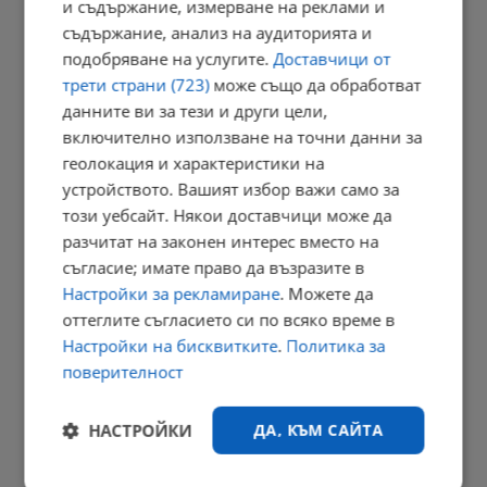
и съдържание, измерване на реклами и
Повечето от употребяващите дрога не знаят, че купуват...
съдържание, анализ на аудиторията и
11:34 | 9.8.2026 г.
подобряване на услугите.
Доставчици от
трети страни (723)
може също да обработват
данните ви за тези и други цели,
включително използване на точни данни за
Убийството в Пловдив освети "ловците на педофили"
геолокация и характеристики на
11:30 | 9.8.2026 г.
устройството. Вашият избор важи само за
този уебсайт. Някои доставчици може да
разчитат на законен интерес вместо на
съгласие; имате право да възразите в
Президентът: Държавата трябва да подпомогне
производството...
Настройки за рекламиране
. Можете да
оттеглите съгласието си по всяко време в
11:24 | 9.8.2026 г.
Настройки на бисквитките
.
Политика за
поверителност
Българка избра сватбена рокля в цветовете на трибагреника
НАСТРОЙКИ
ДА, КЪМ САЙТА
11:21 | 9.8.2026 г.
РЕКЛАМА