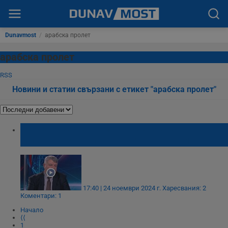
Dunavmost
/
арабска пролет
арабска пролет
RSS
Новини и статии свързани с етикет "арабска пролет"
Български дипломат разказва за
мистериозното си отвличане в Йемен
17:40 | 24 ноември 2024 г.
Харесвания: 2
Коментари: 1
Начало
⟨⟨
1