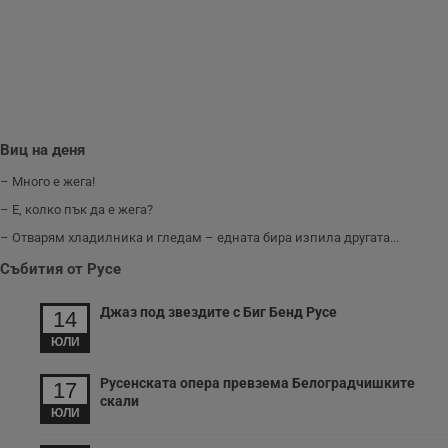
www.dunavmost.com
з
п
и
п
A
т
е
д
н
п
Виц на деня
с
у
и
– Много е жега!
ф
н
– Е, колко пък да е жега?
м
Т
– Отварям хладилника и гледам – едната бира изпила другата...
и
п
Събития от Русе
у
з
б
Джаз под звездите с Биг Бенд Русе
14
VISITOR_PRIVACY_METADATA
5 месеца
Т
YouTube
ЮЛИ
4
с
.youtube.com
седмици
с
с
Русенската опера превзема Белоградчишките
17
п
скали
и
ЮЛИ
п
т
в