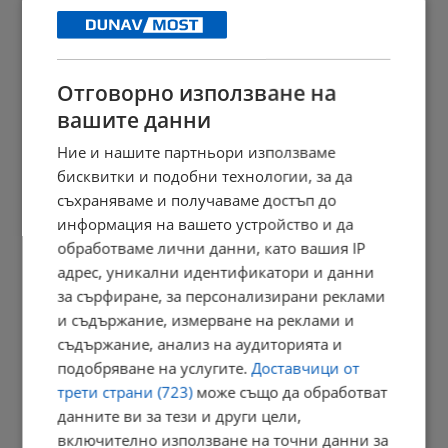
12:51 | 7.8.2026 г.
Отговорно използване на
Захлаждане и гръмотевични бури в неделя
вашите данни
12:35 | 7.8.2026 г.
Ние и нашите партньори използваме
бисквитки и подобни технологии, за да
съхраняваме и получаваме достъп до
информация на вашето устройство и да
Илияна Йотова: Стефан Цанев е духовен ориентир
обработваме лични данни, като вашия IP
12:27 | 7.8.2026 г.
адрес, уникални идентификатори и данни
за сърфиране, за персонализирани реклами
и съдържание, измерване на реклами и
съдържание, анализ на аудиторията и
Финансовият сектор преминава изцяло към евро
подобряване на услугите.
Доставчици от
12:20 | 7.8.2026 г.
трети страни (723)
може също да обработват
данните ви за тези и други цели,
включително използване на точни данни за