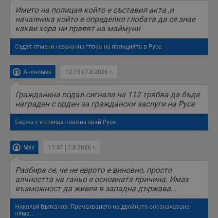
н
п
Името на полицая който е съставил акта ,и
б
началника който е определил глобата да се знае
п
какви хора ни правят на маймуни
с
о
с
Съдът отмени незаконна глоба на полицията в Русе
а
р
у
з
Анонимен
12:15 | 7.8.2026 г.
з
п
Гражданина подал сигнала на 112 трябва да бъде
ASP.NET_SessionId
Сесия
Т
Microsoft
награден с орден за граждански заслуги на Русе
с
Corporation
D
www.dunavmost.com
п
Баржа с въглища пламна край Русе
и
т
к
п
Max
11:47 | 7.8.2026 г.
и
у
р
Разбира се, че не еврото е виновно, просто
к
п
алчността на ганьо е основната причина. Имах
д
възможност да живея в западна държава...
д
п
у
Николай Вълканов: Премахването на двойното обозначаване
няма...