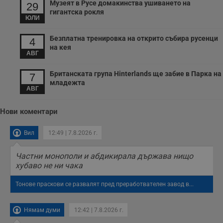
Музеят в Русе домакинства ушиването на
29
с
гигантска рокля
з
ЮЛИ
с
п
о
Безплатна тренировка на открито събира русенци
4
р
на кея
п
АВГ
н
п
к
Британската група Hinterlands ще забие в Парка на
7
ч
младежта
п
АВГ
с
б
Нови коментари
__cf_bm
29
Т
Cloudflare Inc.
минути
с
.twitter.com
59
р
секунди
м
Вил
12:49 | 7.8.2026 г.
б
о
у
Частни монополи и абдикирала държава нищо
п
хубаво не ни чака
о
и
т
Тонове праскови се развалят пред преработвателен завод в...
receive-cookie-deprecation
.hit.gemius.pl
1 година
Т
с
с
Нямам думи
12:42 | 7.8.2026 г.
н