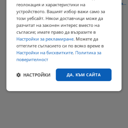
Разследването за фентанил е тръгнало след смъртта на мъж в...
геолокация и характеристики на
устройството. Вашият избор важи само за
12:04 | 7.8.2026 г.
този уебсайт. Някои доставчици може да
РЕКЛАМА
разчитат на законен интерес вместо на
съгласие; имате право да възразите в
Настройки за рекламиране
. Можете да
оттеглите съгласието си по всяко време в
Настройки на бисквитките
.
Политика за
поверителност
НАСТРОЙКИ
ДА, КЪМ САЙТА
Строго
Ефективност
необходимо
Таргетиране
Функционалност