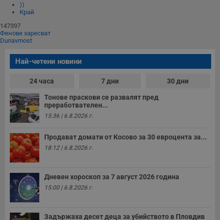
⟩⟩
Край
147397
Фенове харесват
Dunavmost
Най-четени новини
24 часа
7 дни
30 дни
Тонове праскови се развалят пред
преработвателен...
15:36 | 6.8.2026 г.
Продават домати от Косово за 30 евроцента за...
18:12 | 6.8.2026 г.
Дневен хороскоп за 7 август 2026 година
15:00 | 6.8.2026 г.
Задържаха десет деца за убийството в Пловдив