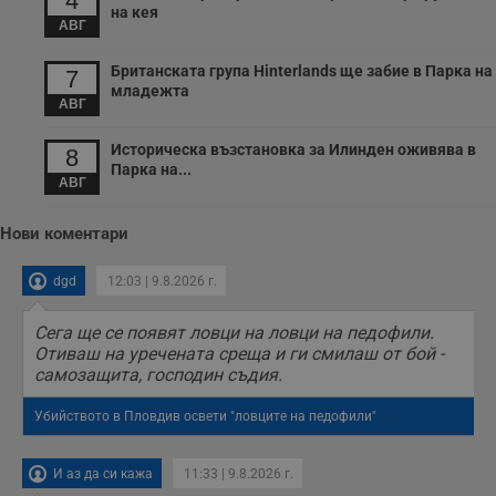
4
с
на кея
п
АВГ
о
р
Британската група Hinterlands ще забие в Парка на
п
7
н
младежта
п
АВГ
к
ч
Историческа възстановка за Илинден оживява в
п
8
с
Парка на...
б
АВГ
__cf_bm
29
Т
Cloudflare Inc.
минути
с
.twitter.com
Нови коментари
59
р
секунди
м
б
dgd
12:03 | 9.8.2026 г.
о
у
п
Сега ще се появят ловци на ловци на педофили.
о
и
Отиваш на уречената среща и ги смилаш от бой -
т
самозащита, господин съдия.
receive-cookie-deprecation
.hit.gemius.pl
1 година
Т
с
Убийството в Пловдив освети "ловците на педофили"
с
н
н
И аз да си кажа
11:33 | 9.8.2026 г.
п
б