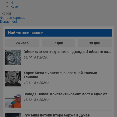
⟩⟩
Край
147405
Фенове харесват
Dunavmost
Най-четени новини
24 часа
7 дни
30 дни
Обявиха жълт код за силен дъжд в 4 области на...
18:14 | 8.8.2026 г.
Хорхе Меси е човекът, оказал най-голямо
влияние...
17:41 | 8.8.2026 г.
Володя Попов: Константиновият мост е едно от...
15:43 | 8.8.2026 г.
Румъния потопи втора баржа в Дунав