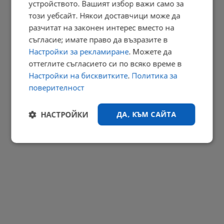
устройството. Вашият избор важи само за
Българка избра сватбена рокля в цветовете на трибагреника
този уебсайт. Някои доставчици може да
разчитат на законен интерес вместо на
11:21 | 9.8.2026 г.
съгласие; имате право да възразите в
РЕКЛАМА
Настройки за рекламиране
. Можете да
оттеглите съгласието си по всяко време в
Настройки на бисквитките
.
Политика за
поверителност
НАСТРОЙКИ
ДА, КЪМ САЙТА
Строго
Ефективност
необходимо
Таргетиране
Функционалност