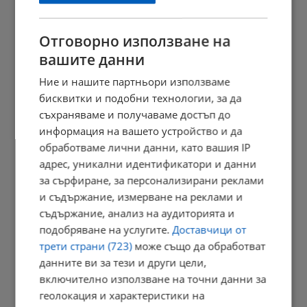
11:41 | 9.8.2026 г.
Отговорно използване на
вашите данни
Повечето от употребяващите дрога не знаят, че купуват...
Ние и нашите партньори използваме
11:34 | 9.8.2026 г.
бисквитки и подобни технологии, за да
съхраняваме и получаваме достъп до
информация на вашето устройство и да
обработваме лични данни, като вашия IP
Убийството в Пловдив освети "ловците на педофили"
адрес, уникални идентификатори и данни
11:30 | 9.8.2026 г.
за сърфиране, за персонализирани реклами
и съдържание, измерване на реклами и
съдържание, анализ на аудиторията и
подобряване на услугите.
Доставчици от
Президентът: Държавата трябва да подпомогне
трети страни (723)
може също да обработват
производството...
данните ви за тези и други цели,
11:24 | 9.8.2026 г.
включително използване на точни данни за
геолокация и характеристики на