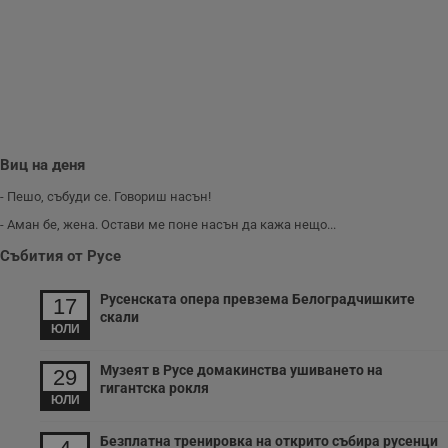
и
п
A
т
е
д
н
п
с
у
и
ф
Виц на деня
н
м
- Пешо, събуди се. Говориш насън!
Т
и
- Аман бе, жена. Остави ме поне насън да кажа нещо...
п
у
Събития от Русе
з
б
Русенската опера превзема Белоградчишките
17
VISITOR_PRIVACY_METADATA
5 месеца
Т
YouTube
скали
4
с
.youtube.com
ЮЛИ
седмици
с
с
п
Музеят в Русе домакинства ушиването на
29
и
п
гигантска рокля
ЮЛИ
т
в
с
Безплатна тренировка на открито събира русенци
з