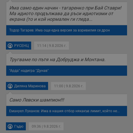
п
с
Има само един начин - тагаренко при Бай Ставри!
о
Ма идиото продължава да ръси идиотизми от
с
екрана (то и кой нормален ги гледа...
а
р
у
Тодор Тагарев: Има още една версия за взривилия се дрон
з
з
п
РУСЕНЦ
11:14 | 9.8.2026 г.
ASP.NET_SessionId
Сесия
Т
Microsoft
с
Corporation
D
www.dunavmost.com
Тругваме по пътя на Добруджа и Монтана.
п
и
т
"Арда" надигра "Дунав"
к
п
и
Диляна Маринова
11:00 | 9.8.2026 г.
у
р
к
п
Само Левски шампион!!!
д
д
Емануел Луканов: Има в нашия отбор някакъв лимит, който не...
п
у
Гъдю
09:36 | 9.8.2026 г.