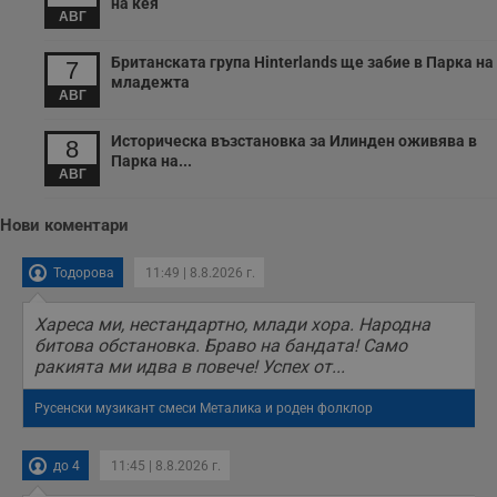
на кея
с
АВГ
п
о
р
Британската група Hinterlands ще забие в Парка на
7
п
младежта
н
АВГ
п
к
ч
Историческа възстановка за Илинден оживява в
8
п
Парка на...
с
АВГ
б
__cf_bm
29
Т
Cloudflare Inc.
минути
с
Нови коментари
.twitter.com
59
р
секунди
м
б
Тодорова
11:49 | 8.8.2026 г.
о
у
п
Хареса ми, нестандартно, млади хора. Народна
о
битова обстановка. Браво на бандата! Само
и
т
ракията ми идва в повече! Успех от...
receive-cookie-deprecation
.hit.gemius.pl
1 година
Т
Русенски музикант смеси Металика и роден фолклор
с
с
н
н
до 4
11:45 | 8.8.2026 г.
п
б