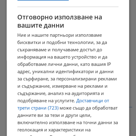
Отговорно използване на
вашите данни
Нападателите на Георги от Пловдив тържествуват над тялото
му...
Ние и нашите партньори използваме
11:47 | 8.8.2026 г.
бисквитки и подобни технологии, за да
съхраняваме и получаваме достъп до
информация на вашето устройство и да
обработваме лични данни, като вашия IP
Велосипедисти от Нова Зеландия: Надяваме се да видим
мамута...
адрес, уникални идентификатори и данни
за сърфиране, за персонализирани реклами
11:39 | 8.8.2026 г.
и съдържание, измерване на реклами и
съдържание, анализ на аудиторията и
подобряване на услугите.
Доставчици от
Милен Иванов: Трагедията става неудържима, когато никой не...
трети страни (723)
може също да обработват
данните ви за тези и други цели,
11:29 | 8.8.2026 г.
включително използване на точни данни за
геолокация и характеристики на