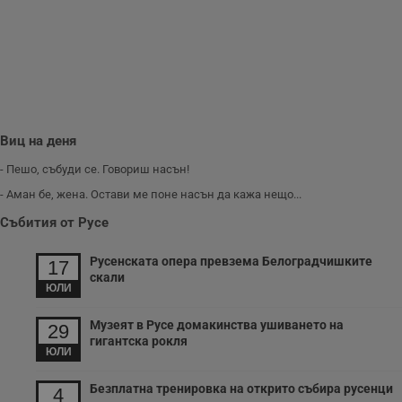
и
п
A
т
е
д
н
п
с
у
и
Виц на деня
ф
н
м
- Пешо, събуди се. Говориш насън!
Т
и
- Аман бе, жена. Остави ме поне насън да кажа нещо...
п
у
Събития от Русе
з
б
Русенската опера превзема Белоградчишките
17
VISITOR_PRIVACY_METADATA
5 месеца
Т
YouTube
скали
4
с
.youtube.com
ЮЛИ
седмици
с
с
п
Музеят в Русе домакинства ушиването на
29
и
гигантска рокля
п
ЮЛИ
т
в
с
Безплатна тренировка на открито събира русенци
4
з