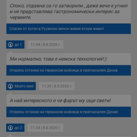
п
Споко, отдавна са го затворили , даже вече е угнил
с
о
и не представлява гастрономически интерес за
с
червеите.
а
р
у
Спасен от хотел в Русенско мечок живее втори живот
з
з
п
до 1
11:44 | 8.8.2026 г.
ASP.NET_SessionId
Сесия
Т
Microsoft
с
Corporation
D
Ми нормално, това е немска технология!:)
www.dunavmost.com
п
и
Откриха останки на германски войници в пресъхналия Дунав
т
к
п
и
Моето име
11:39 | 8.8.2026 г.
у
р
к
А най интересното е че фарът му още свети!
п
д
д
Откриха останки на германски войници в пресъхналия Дунав
п
у
до 2
11:24 | 8.8.2026 г.