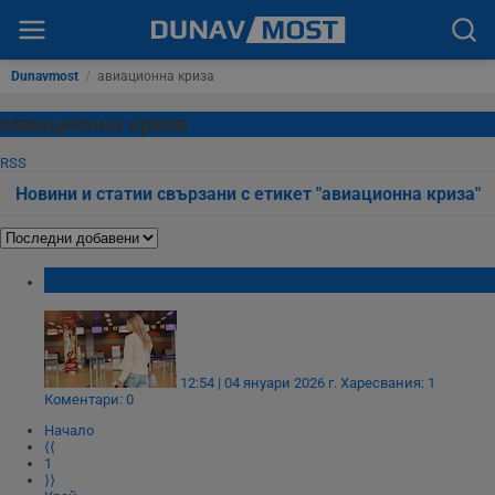
Dunavmost
/
авиационна криза
авиационна криза
RSS
Новини и статии свързани с етикет "авиационна криза"
Летищата в цяла Гърция спряха полетите
12:54 | 04 януари 2026 г.
Харесвания: 1
Коментари: 0
Начало
⟨⟨
1
⟩⟩