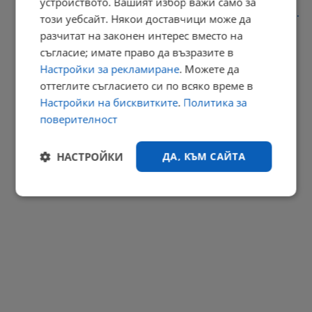
устройството. Вашият избор важи само за
Адвокат Димитър Марковски: Георги Кузев почти няма здрав...
този уебсайт. Някои доставчици може да
разчитат на законен интерес вместо на
11:15 | 8.8.2026 г.
съгласие; имате право да възразите в
РЕКЛАМА
Настройки за рекламиране
. Можете да
оттеглите съгласието си по всяко време в
Настройки на бисквитките
.
Политика за
поверителност
НАСТРОЙКИ
ДА, КЪМ САЙТА
Строго
Ефективност
необходимо
Таргетиране
Функционалност