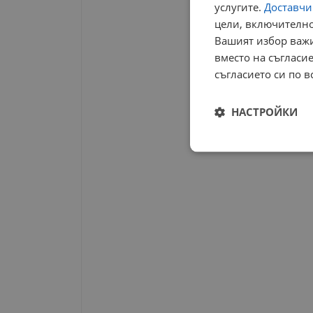
услугите.
Доставчиц
цели, включително
Вашият избор важи
вместо на съгласие
съгласието си по в
НАСТРОЙКИ
Строго
необходимо
Строго н
Строго необходимите б
на акаунта. Уебсайтът 