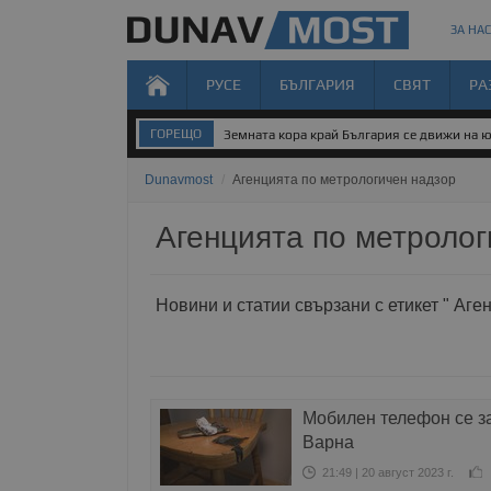
ЗА НАС
РУСЕ
БЪЛГАРИЯ
СВЯТ
РА
ГОРЕЩО
Земната кора край България се движи на 
Dunavmost
/
Агенцията по метрологичен надзор
Агенцията по метролог
Новини и статии свързани с етикет " Аге
Мобилен телефон се за
Варна
21:49 | 20 август 2023 г.