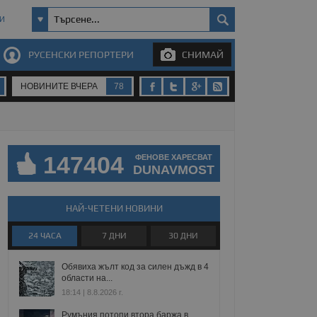
И
РУСЕНСКИ РЕПОРТЕРИ
СНИМАЙ
НОВИНИТЕ ВЧЕРА
78
147404
ФЕНОВЕ ХАРЕСВАТ
DUNAVMOST
НАЙ-ЧЕТЕНИ НОВИНИ
24 ЧАСА
7 ДНИ
30 ДНИ
Обявиха жълт код за силен дъжд в 4
области на...
18:14 | 8.8.2026 г.
Румъния потопи втора баржа в