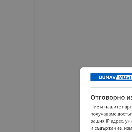
Отговорно и
Ние и нашите парт
получаваме достъп
вашия IP адрес, у
и съдържание, изм