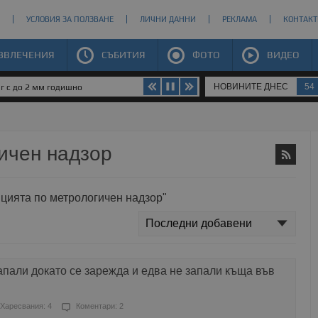
УСЛОВИЯ ЗА ПОЛЗВАНЕ
ЛИЧНИ ДАННИ
РЕКЛАМА
КОНТАКТ
ЗВЛЕЧЕНИЯ
СЪБИТИЯ
ФОТО
ВИДЕО
НОВИНИТЕ ДНЕС
54
юг с до 2 мм годишно
ичен надзор
нцията по метрологичен надзор"
пали докато се зарежда и едва не запали къща във
Харесвания: 4
Коментари: 2