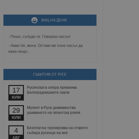
не, зададена от уеб
ВИЦ НА ДЕНЯ
 ASP.NET MVC
спре неразрешеното
т, известно като
тове. Той не съдържа
- Пешо, събуди се. Говориш насън!
щожава при затваряне
- Аман бе, жена. Остави ме поне насън да
кажа нещо...
ение на съгласието на
ст за тяхното
а данни за съгласието
ични политики и
антира, че техните
СЪБИТИЯ ОТ РУСЕ
 сесии.
аничаване между хората
Русенската опера превзема
а, за да се правят
17
хния уебсайт.
Белоградчишките скали
ЮЛИ
сигнализира на
Музеят в Русе домакинства
29
 на бисквитките,
ушиването на гигантска рокля
а съответствие и
ЮЛИ
ндарти и
Безплатна тренировка на открито
4
ck и предоставя
събира русенци на кея
требител използва
АВГ