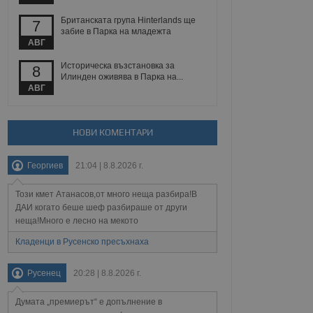
йният потребител може
 уебсайт.
Британската група Hinterlands ще
7
забие в Парка на младежта
АВГ
Историческа възстановка за
Описание
8
Илинден оживява в Парка на...
АВГ
ребителски
елското поведение и
раници на сайта. Тя
яване на сайта. Тя
не на прегледи на
формация, която е
взаимодействат с
нкционалност в целия
прекарано на
НОВИ КОМЕНТАРИ
редпочитанията на
 сайтове; тя може
остта на социалните
тора на сайта.
използва новата или
Георгиев
21:04 | 8.8.2026 г.
елски взаимодействия
нето и потребителския
Този кмет Атанасов,от много неща разбира!В
ДАИ когато беше шеф разбираше от други
рез събиране на данни
неща!Много е лесно на мекото
 помага за
отребителите се
Кладенци в Русенско пресъхнаха
тапите на тестване.
тистически данни,
Русенец
20:28 | 8.8.2026 г.
 броя на посещенията,
 са били заредени.
елския опит.
Думата „премиерът“ е допълнение в