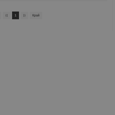
⟨⟨
1
⟩⟩
Край