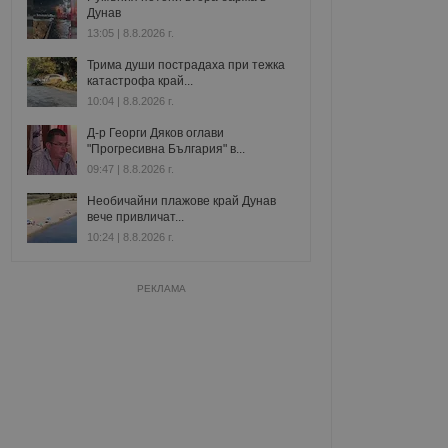
Дунав
13:05 | 8.8.2026 г.
Трима души пострадаха при тежка
катастрофа край...
10:04 | 8.8.2026 г.
Д-р Георги Дяков оглави
"Прогресивна България" в...
09:47 | 8.8.2026 г.
Необичайни плажове край Дунав
вече привличат...
10:24 | 8.8.2026 г.
РЕКЛАМА