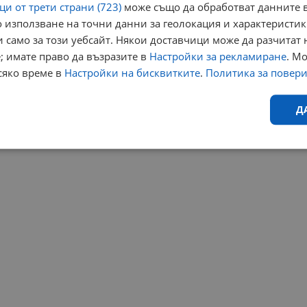
и от трети страни (723)
може също да обработват данните в
 използване на точни данни за геолокация и характеристик
 само за този уебсайт. Някои доставчици може да разчитат 
; имате право да възразите в
Настройки за рекламиране
. М
сяко време в
Настройки на бисквитките
.
Политика за повер
Д
Ефективност
Таргетиране
Функционалност
Н
еобходимо
Ефективност
Таргетиране
Функционалност
Неклас
исквитки позволяват основната функционалност на уебсайта, като потребителско
не може да се използва правилно без строго необходими бисквитки.