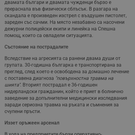
двамата българи и двамата чужденци бързо е
прераснала във физически сблъсък. В разгара на
скандала е произведен изстрел с въздушен пистолет,
зареден със сачми. На място незабавно са насочени
дежурни полицейски екипи и линейка на Спешна
помощ, които са овладели ситуацията.
Състояние на пострадалите
Вследствие на агресията са ранени двама души от
групата. 30-годишна българка е транспортирана за
преглед, след което е освободена за домашно лечение
с поставена диагноза
"повърхностна травма на
шията"
. Вторият пострадал е 36-годишен
нидерландски гражданин, който е приет в болнично
заведение за допълнителни медицински изследвания
заради сериозна травма на ръката и съмнения за
счупени пръсти.
Иззет оръжеен арсенал
В хода на предприетите бързи оперативно-