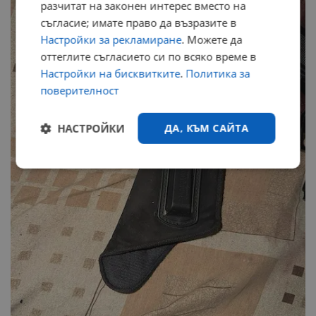
разчитат на законен интерес вместо на
съгласие; имате право да възразите в
Настройки за рекламиране
. Можете да
оттеглите съгласието си по всяко време в
Настройки на бисквитките
.
Политика за
поверителност
НАСТРОЙКИ
ДА, КЪМ САЙТА
Строго
Ефективност
необходимо
Таргетиране
Функционалност
Некласифицирани