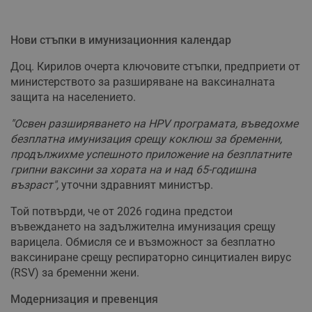
Нови стъпки в имунизационния календар
Доц. Кирилов очерта ключовите стъпки, предприети от
министерството за разширяване на ваксиналната
защита на населението.
"Освен разширяването на HPV програмата, въведохме
безплатна имунизация срещу коклюш за бременни,
продължихме успешното приложение на безплатните
грипни ваксини за хората на и над 65-годишна
възраст",
уточни здравният министър.
Той потвърди, че от 2026 година предстои
въвеждането на задължителна имунизация срещу
варицела. Обмисля се и възможност за безплатно
ваксиниране срещу респираторно синцитиален вирус
(RSV) за бременни жени.
Модернизация и превенция