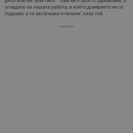
десетилетия практика.
"Това не е просто церемония, а
огледало на нашата работа, в която доверието не се
подравя, а се заслужава и печели",
каза той.
РЕКЛАМА