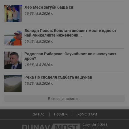
т
Лео Меси загуби баща си
receive-cookie-deprecation
.hit.gemius.pl
1 година
Т
с
15:55 | 8.8.2026 г.
с
н
н
п
Володя Попов: Константиновият мост е едно от
б
най-уникалните инженерни...
п
15:43 | 8.8.2026 г.
с
о
с
Радослав Рибарски: Случайност ли е нахлулият
а
р
дрон?
у
15:35 | 8.8.2026 г.
з
з
п
Река По споделя съдбата на Дунав
ASP.NET_SessionId
Сесия
Т
Microsoft
15:29 | 8.8.2026 г.
с
Corporation
D
www.dunavmost.com
п
и
Виж още новини ...
т
к
п
и
ЗА НАС
НОВИНИ
КОМЕНТАРИ
у
р
Copyright © 2011
к