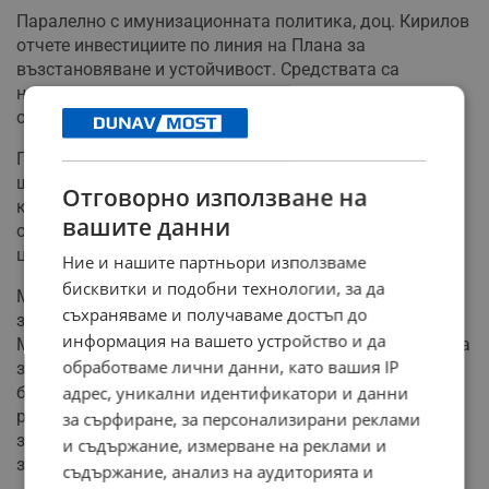
Паралелно с имунизационната политика, доц. Кирилов
отчете инвестициите по линия на Плана за
възстановяване и устойчивост. Средствата са
насочени към закупуване на модерна апаратура и
оборудване за 35 педиатрични клиники и отделения.
Планира се изграждането на национална мрежа от
шест високотехнологични мозъчно-съдови центъра,
Отговорно използване на
както и модерни диагностични звена в още 17
вашите данни
областни болници, които ще бъдат свързани с тези
центрове.
Ние и нашите партньори използваме
бисквитки и подобни технологии, за да
Министърът добави, че Министерството на
съхраняваме и получаваме достъп до
здравеопазването работи съвместно с
информация на вашето устройство и да
Министерството на образованието и науката по рамка
обработваме лични данни, като вашия IP
за съвременно здравно образование в училище. Ще
бъдат разработени учебни материали за ученици,
адрес, уникални идентификатори и данни
родители и учители, насочени към спорта,
за сърфиране, за персонализирани реклами
здравословното хранене и превенцията на
и съдържание, измерване на реклами и
зависимости.
съдържание, анализ на аудиторията и