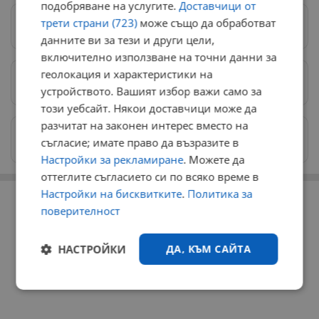
подобряване на услугите.
Доставчици от
трети страни (723)
може също да обработват
Следвай ни в Google News
→
данните ви за тези и други цели,
включително използване на точни данни за
геолокация и характеристики на
Предпочитани източници
→
устройството. Вашият избор важи само за
този уебсайт. Някои доставчици може да
разчитат на законен интерес вместо на
Изпращайте снимки и информация на
съгласие; имате право да възразите в
news@dunavmost.com
Настройки за рекламиране
. Можете да
оттеглите съгласието си по всяко време в
РЕКЛАМА
Настройки на бисквитките
.
Политика за
поверителност
НАСТРОЙКИ
ДА, КЪМ САЙТА
Строго
Ефективност
необходимо