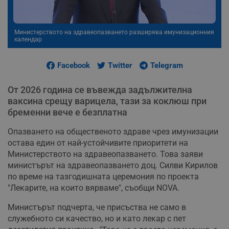
Министерството на здравеопазването разширява имунизационния
календар
Facebook
Twitter
Telegram
От 2026 година се въвежда задължителна
ваксина срещу варицела, тази за коклюш при
бременни вече е безплатна
Опазването на общественото здраве чрез имунизации
остава един от най-устойчивите приоритети на
Министерството на здравеопазването. Това заяви
министърът на здравеопазването доц. Силви Кирилов
по време на тазгодишната церемония по проекта
"Лекарите, на които вярваме", съобщи NOVA.
Министърът подчерта, че присъства не само в
служебното си качество, но и като лекар с пет