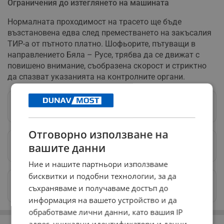
Ограничения до изтеглянето на машината
Нормалната проходимост на трасето ще бъде
възстановена едва след преместването на закъсалия
ТИР-а от пътното платно. Шофьорите, пътуващи в
направлението Бяла – Русе, трябва да се движат с
повишено внимание, съобразена скорост и стриктно
да спазват указанията на контролните органи.
Следвай ни в Google News
→
Отговорно използване на
вашите данни
Предпочитани източници
→
Ние и нашите партньори използваме
бисквитки и подобни технологии, за да
Изпращайте снимки и информация на
съхраняваме и получаваме достъп до
news@dunavmost.com
информация на вашето устройство и да
обработваме лични данни, като вашия IP
РЕКЛАМА