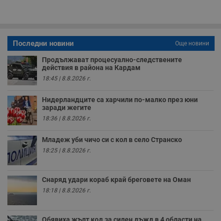
у
з
б
VISITOR_PRIVACY_METADATA
5 месеца
Т
YouTube
4
с
.youtube.com
Последни новини
Още новини
седмици
с
с
п
Продължават процесуално-следствените
и
действия в района на Кардам
п
18:45 | 8.8.2026 г.
т
в
с
Нидерландците са харчили по-малко през юни
з
заради жегите
с
п
18:36 | 8.8.2026 г.
о
р
п
Младеж уби чичо си с кол в село Странско
н
п
18:25 | 8.8.2026 г.
к
ч
п
с
Снаряд удари кораб край бреговете на Оман
б
18:18 | 8.8.2026 г.
__cf_bm
29
Т
Cloudflare Inc.
минути
с
.twitter.com
59
р
секунди
м
Обявиха жълт код за силен дъжд в 4 области на