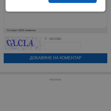
Строго
Ефективност
необходимо
Остават
2000
символа
Таргетиране
Функционалност
ОБНОВИ
Поради зачестилите злоупотреби в сайта, за да оставите анонимен
коментар или да гласувате изискваме да се идентифицирате с
google акаунт.
Некласифицирани
Натискайки на бутона "Вход с google" по-долу, коментарът ви ще
бъде публикуван анонимно под псевдонима който сте попълнили
по-горе в полето "Твоето име". Никаква лична информация за вас
няма да бъде съхранявана при нас или показвана на други
потребители.
РЕКЛАМА
Строго необходимо
Ефективност
Таргетиране
Функционалност
Некласифицирани