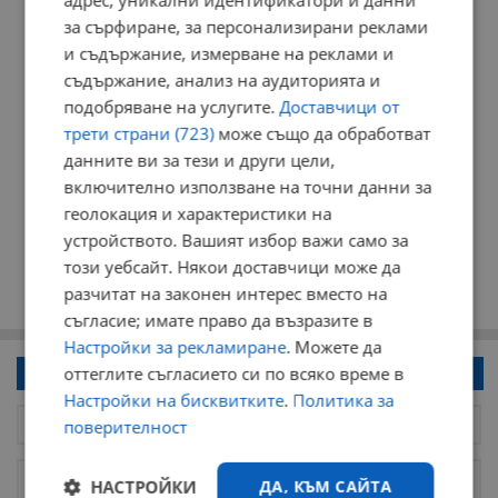
адрес, уникални идентификатори и данни
за сърфиране, за персонализирани реклами
и съдържание, измерване на реклами и
съдържание, анализ на аудиторията и
подобряване на услугите.
Доставчици от
трети страни (723)
може също да обработват
данните ви за тези и други цели,
включително използване на точни данни за
геолокация и характеристики на
устройството. Вашият избор важи само за
този уебсайт. Някои доставчици може да
разчитат на законен интерес вместо на
съгласие; имате право да възразите в
Настройки за рекламиране
. Можете да
оттеглите съгласието си по всяко време в
Напиши коментар!
Настройки на бисквитките
.
Политика за
поверителност
НАСТРОЙКИ
ДА, КЪМ САЙТА